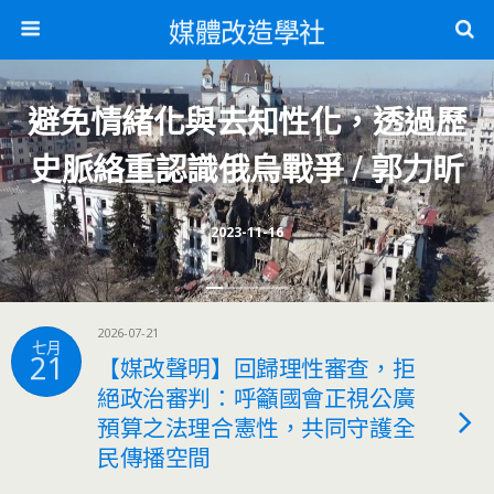
媒體改造學社
避免情緒化與去知性化，透過歷
史脈絡重認識俄烏戰爭 / 郭力昕
2023-11-16
2026-07-21
七月
21
【媒改聲明】回歸理性審查，拒
絕政治審判：呼籲國會正視公廣
預算之法理合憲性，共同守護全
民傳播空間