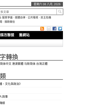
星期六 08 八月, 2026
:
服貿爭議
-
媒體自律
-
公共電視
-
民主危機
聞
-
捐款徵信
媒改聯盟
舊網站
字轉換
简体中文
港澳繁體
马新简体
台灣正體
類
播、文化與政治》
人與事
傳媒