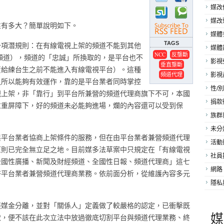
媒改
媒改
性有多大？簡單說明如下。
媒體
TAGS
一項潛規則：在有線電視上架的頻道不能到其他
媒體
NCC
反壟斷
頻道），頻道的「忠誠」所換取的，是平台也不
影視
垂直壟斷
賣給練台生之前不能進入有線電視平台）。這種
頻道代理
影視
之所以能夠有效運作，靠的是平台業者同時掌控
性/別
視上架，非「靠行」到平台所兼營的頻道代理商旗下不可，本國
捐款
重重屏障下，好的頻道未必能夠進場，爛的內容還可以受到保
族群
未分
與平台業者協商上架條件的服務，但在由平台業者兼營頻道代理
活動
原則已完全無立足之地。目前媒多法草案中只規定在「有線電視
社員
全國性廣播、新聞及財經頻道、全國性日報、頻道代理商」這七
網路
許平台業者兼營頻道代理商業務。依前面分析，從維護內容多元
隱私
張媒金分離，並對「關係人」定義做了較嚴格的認定，已衝擊既
媒
狀，便不該在此次立法中放過徹底切割平台與頻道代理業務、終