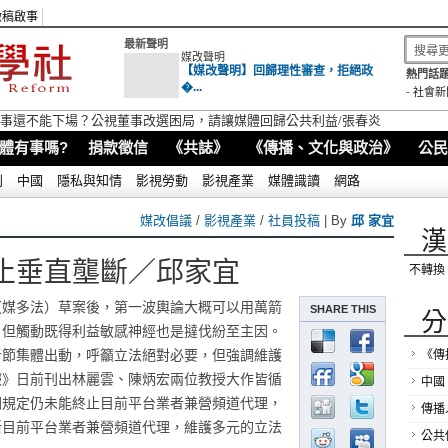
徵稿啟事
最新聲明
媒改聲明
【媒改聲明】回歸理性審查，拒絕政
熱門話題
�...
-
社會新
視董事還不能下場？公視董事改選困局，請讓媒體回歸公共利益/張春炎
體有事嗎?
捐款徵信
《共誌》
《傳播、文化與政治》
公民
別
中國
隱私與知情
影視勞動
影視產業
媒體識讀
網路
媒改倡議
/
影視產業
/
社員投稿
| By
邱 家宜
漢
止垂直壟斷／邱家宜
不轉換
（媒多法）草案後，第一波輿論大概可以用萬箭
SHARE THIS
分
，但觸動既得利益敏感神經也是撻伐紛至主因。
者節集體出動，呼籲立法絕對必要，但強調維護
《傳
報》日前刊出林麗雲、陳炳宏兩位教授大作皆循
中國
關規定仍未能終止目前平台業者兼營頻道代理，
傳播
斷目前平台業者兼營頻道代理，維護多元的立法
公共