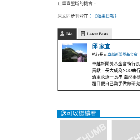
止垂直壟斷的機會。
原文同步刊登在
：《蘋果日報》
Bio
Latest Posts
邱 家宜
執行長
at
卓越新聞獎基金會
卓越新聞獎基金會執行長
貢獻，長大成為NGO執
清單永遠一長串 雖然事
題目便自己動手做做研究
您可以繼續看