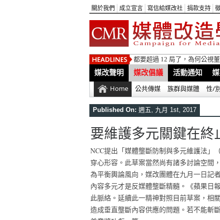
關於我們
成立宣言
寫信給媒改社
捐款支持
都要超過 12 局了，為何公
媒改聲明
媒改倡議
活動通知
媒
Home
公共傳媒
族群與媒體
性/
Published On:
週五, 九月 1st, 2017
要維護多元關鍵在終
NCC提出「媒體壟斷防制與多元維護法」
穿心形容。此草案當然尚有諸多討論空間
為平衡輿論風向，媒改團體在九月一日記
內容多元才是反媒體壟斷精髓。《蘋果日
此脈絡。延續此一精神對照目前草案，相
造成垂直壟斷內容供應的問題。若不能斬