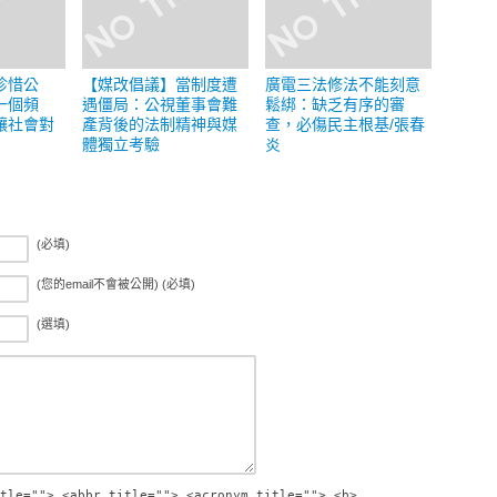
珍惜公
【媒改倡議】當制度遭
廣電三法修法不能刻意
一個頻
遇僵局：公視董事會難
鬆綁：缺乏有序的審
讓社會對
產背後的法制精神與媒
查，必傷民主根基/張春
體獨立考驗
炎
(必填)
(您的email不會被公開) (必填)
(選填)
tle=""> <abbr title=""> <acronym title=""> <b>