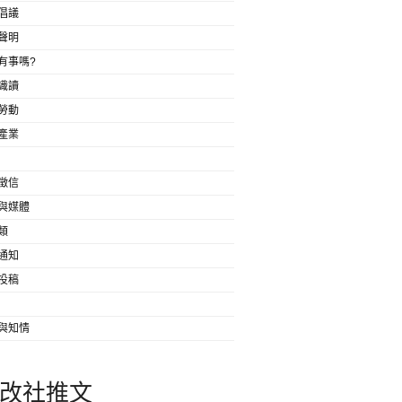
倡議
聲明
有事嗎?
識讀
勞動
產業
徵信
與媒體
類
通知
投稿
與知情
改社推文