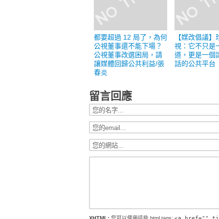
都要超過 12 局了，為何
【媒改倡議】
公視董事還不能下場？
視：它不只是
公視董事改選困局，請
道，更是一個
讓媒體回歸公共利益/張
話的公共平台
春炎
留言回應
XHTML:
您可以使用這些 html tags:
<a href="" ti