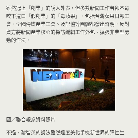
雖然冠上「創業」的誘人外表，但多數新聞工作者卻不肯
咬下這口「假創業」的「毒蘋果」。包括台灣蘋果日報工
會、全國傳媒產業工會、及記協等團體都發出聲明，反對
資方將新聞產業核心的採訪編輯工作外包、擴張非典型勞
動的作法。
圖／聯合報系資料照片
不過，黎智英的說法雖然過度美化手機新世界的彈性生