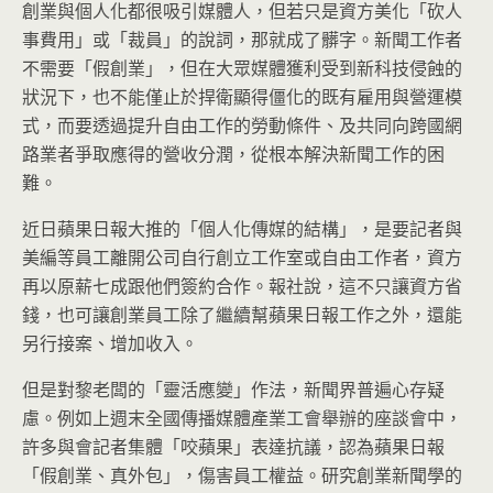
創業與個人化都很吸引媒體人，但若只是資方美化「砍人
事費用」或「裁員」的說詞，那就成了髒字。新聞工作者
不需要「假創業」，但在大眾媒體獲利受到新科技侵蝕的
狀況下，也不能僅止於捍衛顯得僵化的既有雇用與營運模
式，而要透過提升自由工作的勞動條件、及共同向跨國網
路業者爭取應得的營收分潤，從根本解決新聞工作的困
難。
近日蘋果日報大推的「個人化傳媒的結構」，是要記者與
美編等員工離開公司自行創立工作室或自由工作者，資方
再以原薪七成跟他們簽約合作。報社說，這不只讓資方省
錢，也可讓創業員工除了繼續幫蘋果日報工作之外，還能
另行接案、增加收入。
但是對黎老闆的「靈活應變」作法，新聞界普遍心存疑
慮。例如上週末全國傳播媒體產業工會舉辦的座談會中，
許多與會記者集體「咬蘋果」表達抗議，認為蘋果日報
「假創業、真外包」，傷害員工權益。研究創業新聞學的