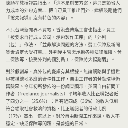
陳順孝教授評論指出，「這不是創業方案，這只是節省人
力成本的外包方案……把自己員工推出門外，繼續鼓勵他們
『搶先報導』沒有特色的內容」。
不只台灣新聞界不買帳，香港壹傳媒工會也指出，員工
「被要求自行成立公司，承包製作工序」的「外判
（包）」作法，「並非解決問題的方法，勞工保障及新聞
質素肯定大受打擊……外判後主管需承擔各種法律風險、勞
工保險等，接受外判的個別員工，保障將大幅削弱」。
對於假創業、真外包的憂慮有其根據。無論網路與手機世
界被描繪地多麼適合彈性工作，自由工作者的勞動環境仍
舊險惡。今年初所發佈的一份調查顯示，英國自由新聞工
作者（freelance journalists）平均年收入比正職記者低
了四分之一（25.6%）；且有近四成（36%）的收入低到
符合領取社會救濟的資格，比正職記者的低薪比例
（17%）高出一倍以上。對於自由新聞工作來說，收入不
穩定、缺乏保障等問題，是普遍的日常。