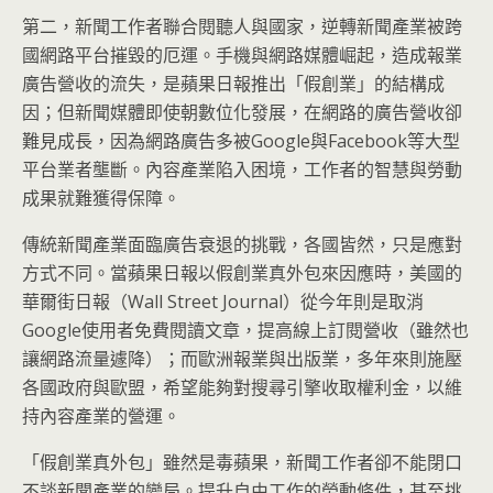
第二，新聞工作者聯合閱聽人與國家，逆轉新聞產業被跨
國網路平台摧毀的厄運。手機與網路媒體崛起，造成報業
廣告營收的流失，是蘋果日報推出「假創業」的結構成
因；但新聞媒體即使朝數位化發展，在網路的廣告營收卻
難見成長，因為網路廣告多被Google與Facebook等大型
平台業者壟斷。內容產業陷入困境，工作者的智慧與勞動
成果就難獲得保障。
傳統新聞產業面臨廣告衰退的挑戰，各國皆然，只是應對
方式不同。當蘋果日報以假創業真外包來因應時，美國的
華爾街日報（Wall Street Journal）從今年則是取消
Google使用者免費閱讀文章，提高線上訂閱營收（雖然也
讓網路流量遽降）；而歐洲報業與出版業，多年來則施壓
各國政府與歐盟，希望能夠對搜尋引擎收取權利金，以維
持內容產業的營運。
「假創業真外包」雖然是毒蘋果，新聞工作者卻不能閉口
不談新聞產業的變局。提升自由工作的勞動條件，甚至挑