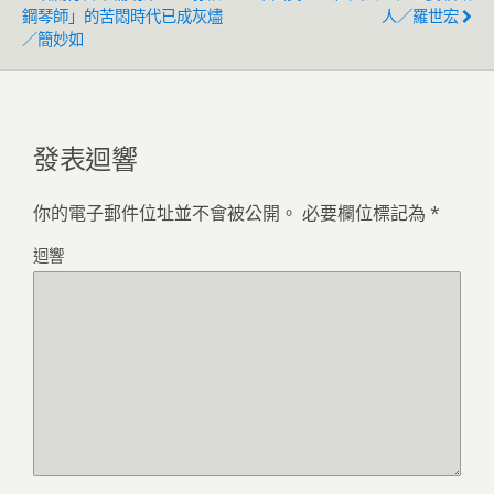
鋼琴師」的苦悶時代已成灰燼
人／羅世宏
／簡妙如
發表迴響
你的電子郵件位址並不會被公開。
必要欄位標記為
*
迴響