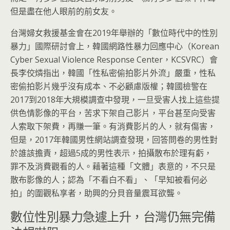
但是盡在他人眼前的前女友。
台灣婦女救援基金會在2019年舉辦的「數位時代中的性別
暴力」國際研討會上，韓國網路性暴力回應中心（Korean
Cyber Sexual Violence Response Center，KCSVRC）會
長李佼燐指出，韓國「性私密偷拍影片外流」嚴重，性私
密偷拍影片幾乎沒有成本、不必顧慮版權；韓國檢警在
2017到2018年大規模調查中發現，一旦受害人找上這些提
供色情影像的平台，苦求下架自己影片，平台甚至向受害
人索取下架費，再賺一筆。有消費影片的人，就有傷害，
但是，2017年韓國男性網站調查發現，回答問卷的男性對
於誰該擔責，超過5成的男性表示，拍攝散布於理有虧，
罪不及消費觀看的人。藉著這種「文體」表意的，不只是
散布影像的人；認為「不看白不看」、「早知被看何必
拍」的圍觀私享者，助興的分貝音量震耳欲聾。
數位性別暴力急遽上升，台灣仍無完備