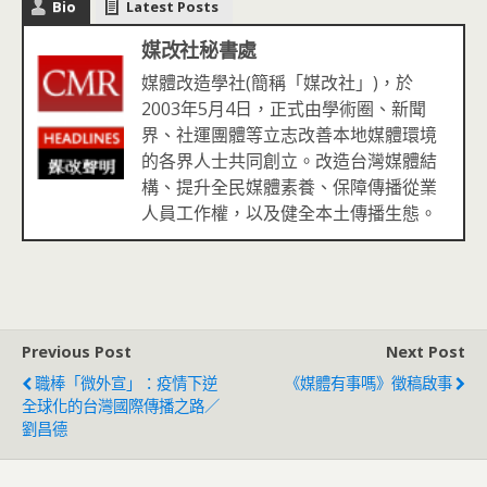
Bio
Latest Posts
媒改社秘書處
媒體改造學社(簡稱「媒改社」)，於
2003年5月4日，正式由學術圈、新聞
界、社運團體等立志改善本地媒體環境
的各界人士共同創立。改造台灣媒體結
構、提升全民媒體素養、保障傳播從業
人員工作權，以及健全本土傳播生態。
Previous Post
Next Post
職棒「微外宣」：疫情下逆
《媒體有事嗎》徵稿啟事
全球化的台灣國際傳播之路／
劉昌德