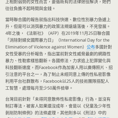
上相對弱勢的女性而言，要循既有的法律途徑解決，她們
往往負擔不起時間與金錢。
當時聯合國的報告就指出科技快速、數位性別暴力急遽上
升，但是可以消弭暴力的政策法規遠遠落後，不見發展。
4年之後，《法新社》（AFP）在2019年11月25日聯合國
「消除對婦女國際暴力日」（International Day for the
Elimination of Violence against Women）
公布
多國針對
女性受暴的分析報告，指出當前對女性威脅最劇的網路性
暴力、性勒索樣態翻新。各國修法，力求追上犯罪變化與
科技翻新速度，而Facebook作為加害人用以廣傳照片、招
引注意的平台之一，為了制止未經同意上傳的性私密影像
利用平台社群散布，Facebook以25人的技術團隊搭配人
工智慧，處理每月至少50萬件檢舉。
台灣目前針對「未得同意散佈性私密影像」行為，並沒有
制訂專法，被害人如果還沒成年，會是以《兒童及少年性
剝削防制條例》的法條處理，其他則多以《刑法》中的