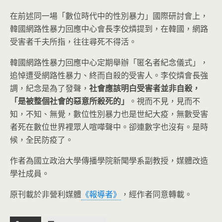
在前述同一場「數位時代中的性別暴力」國際研討會上，
韓國網路性暴力回應中心會長李佼燐提到，在韓國，網路
受害者千夫所指，往往尋死不得活。
韓國網路性暴力回應中心定期舉辦「匿名者紀念儀式」，
追悼遭受網路性暴力、終而自殺的受害人。李佼燐會長強
調，紀念是為了發聲，
社會應該明白受害者並非自殺，
「是被整個社會的惡意所殺死的」
。視而不見，見而不
知，不知、無覺，數位性別暴力也是世紀大疫，無數受害
者死在數位世界裡眾人喧嘩聲中。卻連數字也沒有。是時
候，全民防疫了。
作者為國立政治大學傳播學院新聞學系副教授，媒體改造
學社成員。
原刊載於非營利媒體
《報導者》
，
經作者同意轉載。