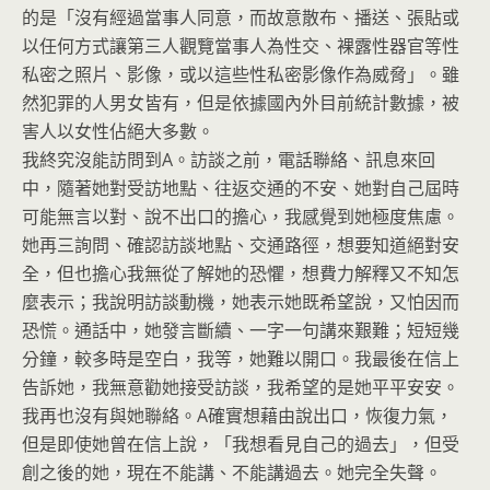
的是「沒有經過當事人同意，而故意散布、播送、張貼或
以任何方式讓第三人觀覽當事人為性交、裸露性器官等性
私密之照片、影像，或以這些性私密影像作為威脅」。雖
然犯罪的人男女皆有，但是依據國內外目前統計數據，被
害人以女性佔絕大多數。
我終究沒能訪問到A。訪談之前，電話聯絡、訊息來回
中，隨著她對受訪地點、往返交通的不安、她對自己屆時
可能無言以對、說不出口的擔心，我感覺到她極度焦慮。
她再三詢問、確認訪談地點、交通路徑，想要知道絕對安
全，但也擔心我無從了解她的恐懼，想費力解釋又不知怎
麼表示；我說明訪談動機，她表示她既希望說，又怕因而
恐慌。通話中，她發言斷續、一字一句講來艱難；短短幾
分鐘，較多時是空白，我等，她難以開口。我最後在信上
告訴她，我無意勸她接受訪談，我希望的是她平平安安。
我再也沒有與她聯絡。A確實想藉由說出口，恢復力氣，
但是即使她曾在信上說，「我想看見自己的過去」，但受
創之後的她，現在不能講、不能講過去。她完全失聲。