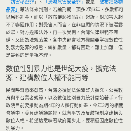
「
妨害秘密罪
」、
「恐嚇危害安全罪」
或是
「散布猥褻物
品罪」
等法條來判刑。若論刑期，頂多2到3年，多數都可
以易科罰金，而以「散布猥褻物品罪」起訴，對加害人起
不了嚇阻作用；對受害人而言，在非自願的情況下被曝露
於眾，對方逍遙法外，再一次受創。台灣法律規範不完
備、又因為法規落差，各中央部會地方機關要掌握數位性
別暴力犯罪的樣態、統計數量，都有困難。難上加難，但
是最難的是坐視不理。
數位性別暴力也是世紀大疫，擴充法
源、建構數位人權不能再等
民間呼聲愈來愈高，台灣必須從法源盤整與擴充、公民教
育與平台業者規範，以及數位性別暴力統計開始著手。行
政院目前要推動為期4年的人權行動計畫，今年3月的相關
會議中，委員建議議題裡，就有平等及反歧視制度建構與
數位人權。希望這意味著政府開步走，要積極因應數位性
別暴力。