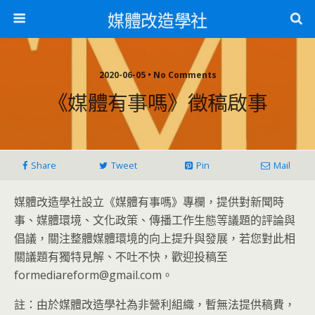
媒體改造學社
2020-06-05 • No Comments
《媒體有事嗎》徵稿啟事
Share
Tweet
Pin
Mail
媒體改造學社設立《媒體有事嗎》專欄，提供對新聞時
事、媒體環境、文化政策、傳播工作生態等議題的評論與
倡議，關注整體媒體環境的向上提升與發展，若您對此相
關議題有獨特見解、不吐不快，歡迎投稿至
formediareform@gmail.com。
註：由於媒體改造學社為非營利組織，暫無法提供稿費，