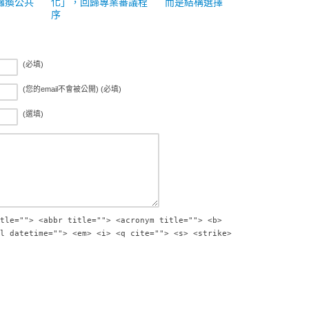
癱瘓公共
化」，回歸專業審議程
而是結構選擇
序
(必填)
(您的email不會被公開) (必填)
(選填)
tle=""> <abbr title=""> <acronym title=""> <b>
l datetime=""> <em> <i> <q cite=""> <s> <strike>