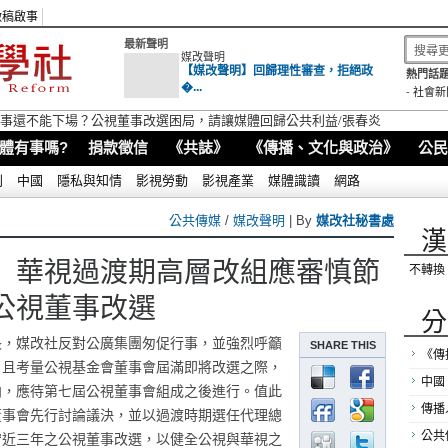
徵稿啟事
最新聲明
媒改聲明
【媒改聲明】回歸理性審查，拒絕政
熱門話題
�...
-
社會新
視董事還不能下場？公視董事改選困局，請讓媒體回歸公共利益/張春炎
體有事嗎?
捐款徵信
《共誌》
《傳播、文化與政治》
公民
別
中國
隱私與知情
影視勞動
影視產業
媒體識讀
網路
公共傳媒
/
媒改聲明
| By
媒改社秘書處
漢
】華視過渡期高層改組應審慎節
不轉換
公視董事改選
分
長，媒改社反對公廣集團匆促行事，並強烈呼籲
SHARE THIS
《傳
，且考量公視基金會董事會屆滿即將改選之際，
中國
向，應待第七屆公視董事會組成之後進行。值此
傳播
董事會先行討論議決，並以過渡時期選任代理總
宕近三年之公視董事改選，以健全公視與華視之
公共