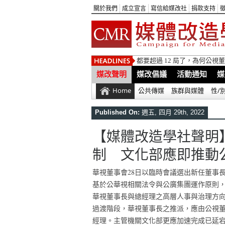
關於我們
成立宣言
寫信給媒改社
捐款支持
都要超過 12 局了，為何公
媒改聲明
媒改倡議
活動通知
媒
Home
公共傳媒
族群與媒體
性/
Published On:
週五, 四月 29th, 2022
【媒體改造學社聲明
制 文化部應即推動
華視董事會28日以臨時會議選出新任董事
基於公華視相關法令與公廣集團運作原則
華視董事長與總經理之高層人事與治理方
過渡階段，華視董事長之推派，應由公視
經理。主管機關文化部更應加速完成已延