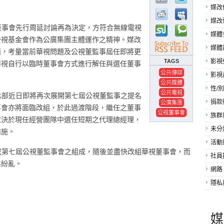
媒改
媒改
視董事會先行周延討論再為決定，方符合無線電視
媒體
公視基金會作為公廣集團主體運作之精神。媒改
媒體
議，考量當前華視問題及公視董監事屆任即將更
TAGS
影視
華視自行以臨時董事會方式進行解任與選任董事
公共傳媒
影視
公共媒體
性/別
公共電視
文化部近日即將再次展開第七屆公視董監事之提名
公廣集團
捐款
事會亦將面臨改組，於此過渡階段，繼任之董事
公視董事會
族群
數決於現任經營團隊中選任短期之代理總經理，
未分
措施。
活動
完成第七屆公視董監事會之組成，隨後並盡快改組華視董事會，而
社員
與紛亂。
網路
隱私
媒