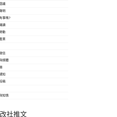
倡議
聲明
有事嗎?
識讀
勞動
產業
徵信
與媒體
類
通知
投稿
與知情
改社推文