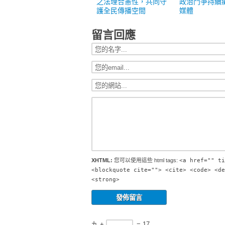
之法理合憲性，共同守
政治鬥爭持續
護全民傳播空間
媒體
留言回應
XHTML:
您可以使用這些 html tags:
<a href="" ti
<blockquote cite=""> <cite> <code> <de
<strong>
九 +
= 17