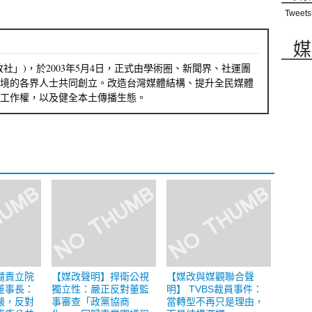
Tweets
媒
社」)，於2003年5月4日，正式由學術圈、新聞界、社運團
境的各界人士共同創立。改造台灣媒體結構、提升全民媒體
工作權，以及健全本土傳播生態。
譴責立院
【媒改聲明】捍衛公視
【媒改與媒觀聯合聲
董事長：
獨立性：嚴正反對董監
明】 TVBS裁員事件：
嚴，反對
事審查「政黨協商
當轉型不再只是理由，