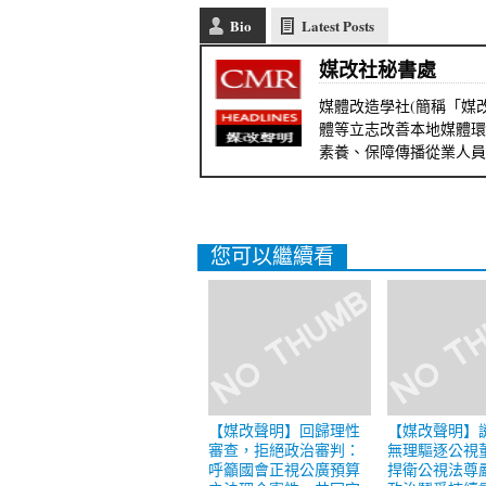
Bio
Latest Posts
媒改社秘書處
媒體改造學社(簡稱「媒改
體等立志改善本地媒體環
素養、保障傳播從業人員
您可以繼續看
【媒改聲明】回歸理性
【媒改聲明】
審查，拒絕政治審判：
無理驅逐公視
呼籲國會正視公廣預算
捍衛公視法尊