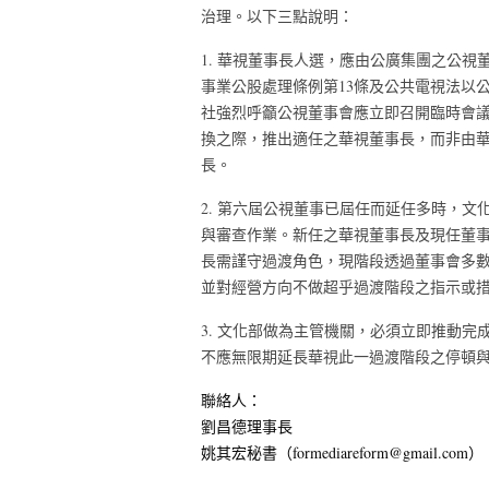
治理。以下三點說明：
1. 華視董事長人選，應由公廣集團之公
事業公股處理條例第13條及公共電視法以
社強烈呼籲公視董事會應立即召開臨時會
換之際，推出適任之華視董事長，而非由
長。
2. 第六屆公視董事已屆任而延任多時，
與審查作業。新任之華視董事長及現任董
長需謹守過渡角色，現階段透過董事會多
並對經營方向不做超乎過渡階段之指示或
3. 文化部做為主管機關，必須立即推動
不應無限期延長華視此一過渡階段之停頓
聯絡人：
劉昌德理事長
姚其宏秘書（formediareform@gmail.com）