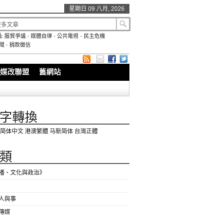
星期日 09 八月, 2026
:
服貿爭議
-
媒體自律
-
公共電視
-
民主危機
聞
-
捐款徵信
媒改聯盟
舊網站
字轉換
简体中文
港澳繁體
马新简体
台灣正體
類
播、文化與政治》
人與事
傳媒