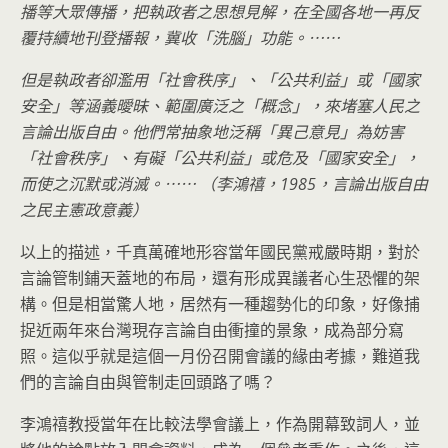
播等大眾傳播，把執政者之思想見解，在全國各地一再反
覆持續地刊登播報，冀收「洗腦」功能。⋯⋯
但是執政者卻濫用「社會秩序」、「公共利益」或「國家
安全」等涵義曖昧、範圍廣泛之「概念」，來堵塞人民之
言論出版自由。他們常抽象地泛稱「異己意見」為妨害
「社會秩序」、有礙「公共利益」或危及「國家安全」，
而使之沉默或消滅。⋯⋯ （李鴻禧，1985，言論出版自由
之民主憲政意義）
以上的描述，千真萬確地形容當年國民黨戒嚴時期，對於
言論管制鋪天蓋地的布局，還有形成異議者心生恐懼的架
構。但是相當驚人地，居然有一種趨勢化的印象，好像捕
捉近兩年來台灣現存言論自由衝撞的景象，成為部分寫
照。這似乎就是這個一月份召開會議的緣由考據，難道我
們的言論自由與管制走回頭路了嗎？
李鴻禧教授當年在比較法學會議上，作為開幕致詞人，並