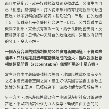
而且更錯亂者，就是媒體規管機關發動改革，公廣集團自
己「相應」整備糧草，打入從未想到的有線電視新聞頻道
區塊，以不對稱的經濟投資，強吹號角，爭取一任的政績
十足，卻難說有長久營運的合理性。因為，公共媒體主管
機關文化部，完全沒有置喙一詞，給予長期財務支持，反
而靜默不語，忌憚於中天關台的政治效應，這種政府部門
的分工，令人不解。
一個沒有合理的財務制度的公共廣電新聞頻道，不符國際
標準，只能短期創造年度指標達成的煙火，難以說服社會
相信這是問責（accountable）無懈可擊的十足方案。
當右派自由主義陣營積極吹警號，攻擊民進黨以國家安全
之名限縮異議者空間之實，產生好似美國言論自由憲政主
流論的糾正王道，已經成為下一波政權競奪的思想裝備。
另一方面，現階段民進黨政府內中間偏左近社會改革論述
當道，不忌諱所謂公權力介入指導，衝破自由主義的網