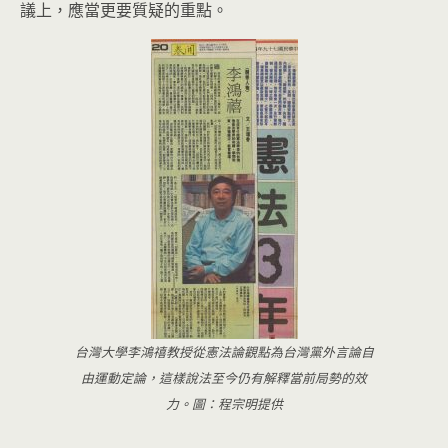
議上，應當更要質疑的重點。
台灣大學李鴻禧教授從憲法論觀點為台灣黨外言論自
由運動定論，這樣說法至今仍有解釋當前局勢的效
力。圖：程宗明提供