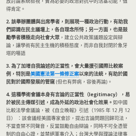
放討論系統檢視，實為必要的政治對抗中的活塞功能，值
得肯定。
2. 該舉辦團體與出席學者，則展現一種政治行動，有助我
們認識在民主議壇上，各自理念所恃；另一方面，也是鼓
勵學者積極走向社會大眾
，建立公共政策議題設定與辯
論，讓學術有民主生機的積極態度，而非自我封閉於象牙
塔的囈語
3. 為了加增自我論述的正當性，會大量援引國際比較案
例，特別是
美國憲法第一條修正案
以來的法統，有助於國
民對於國際發展的管窺
(但也有弊病，容後再論)。
4. 這種學術會議本身有言論的正當性（legitimacy），易
於被民主傳媒引述，成為外延的政治社會化效果。
如中國
比較法學會議論，被《自立晚報》引述（1985 年 12 月 12
日） ：該會議經美國專家會診，提出言論問題回歸司法，
不當查禁不同聲音，反當鼓勵自由辯論，同時不可全憑管
制的自由心證，並禁絕軍事介入；台灣大學與理論法律事