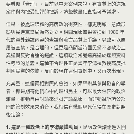
要看似「合理」，目前以中天案例來說，有實質上的違規
案件與內控受批評的控訴，這些數量化直指可予議處。
但是，被處理媒體的高度政治衝突性，卻更明顯，意識形
態與民進黨當局顯然對立。相關現象如果置換到 1980 年
代的黨外雜誌內容的查證與流言品質上爭議，以致可以屢
屢被查禁，是合理的，但更是凸顯當時國民黨不容政治上
異議與反對言論的鐵證，這項政治常識遠高過於違規資料
性考證的意義。這種不合理性正是當年李鴻禧教授高度批
判國民黨的依據，反而於現在這個實例中，又再次出現。
充其量，這個兩相對照的會議，如果舉辦與參與發言的學
者，都是期待他們心中的理想民主，可以最大包容的政治
雅量，推動自由討論來消弭言論亂象，而非動輒訴諸公部
門的管制效果來消音，我相信有幾個現象值得在歷史對照
後定論：
1. 這是一種政治上的學術嚴謹動員
，是讓政治議論進入開