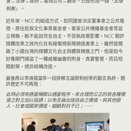
會→法律→政府→電視公司→聽眾，已經形成一個「五環
制衡」。
近年來，NCC 的組成方式，如同國會決定董事會之公共電
視、原住民族文化事業基金會、客家公共傳播基金會等設
立規格，斷不能說完全自主，不受執政黨影響。NCC 期許
媒體改革之效內化在有線電視新聞頻道產業上，雖然是開
啟了小國台灣的媒體文化自主與體質精進之門，但是如今
好像開門揖盜了一種威權幽靈的附身，真要警覺，而且短
期創舉，絕非結構改造。
最後再以李鴻禧當年一段排解言論管制紛爭的勸言為終，期
許歷史不可再現：
此時必須有適當機關以適當程序，來合理而公正的就各種價
值之對立加以協調；以免言論出版自由之價值，與其他個
人、社會或國家價值，齟齬對抗不已；⋯⋯