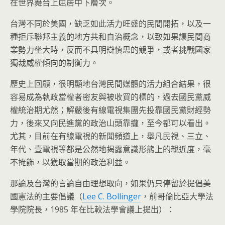
在世界舞台上屈居中下層次。
台灣不同於美國，缺乏如此活力旺盛的民間開拓，以及一
種拒斥聯邦主義的地方共和自治概念，以致如果讓民間商
業勢力坐大時，反而不具明辯慎思的競爭，或者挑戰國家
獨裁威權傾向的制衡力。
歷史上回顧，很明顯地台灣民間媒體的活力組合結果，很
容易成為執政當權者密友與被收買的標的，過去國民黨威
權統治期尤然；解嚴後有線電視集團先投靠國民黨財經勢
力，後來又向民進黨的政治山頭靠攏，至今都可以看出。
尤其，目前在有線電視的新聞頻道上，舉凡民視、三立、
年代、壹電視等都是公然地揭露意識形態上的親近度，毫
不掩飾，以獲取當期的政治利益。
那論及台灣的言論自由理想取向，如果仍只停留於提倡美
國憲法的主要倡議（
Lee C. Bollinger
，前哥倫比亞大學法
學院院長，1985 年在比較法學會議上提出）：