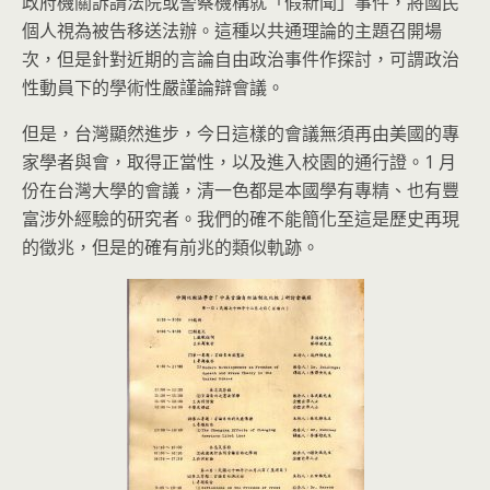
政府機關訴請法院或警察機構就「假新聞」事件，將國民
個人視為被告移送法辦。這種以共通理論的主題召開場
次，但是針對近期的言論自由政治事件作探討，可謂政治
性動員下的學術性嚴謹論辯會議。
但是，台灣顯然進步，今日這樣的會議無須再由美國的專
家學者與會，取得正當性，以及進入校園的通行證。1 月
份在台灣大學的會議，清一色都是本國學有專精、也有豐
富涉外經驗的研究者。我們的確不能簡化至這是歷史再現
的徵兆，但是的確有前兆的類似軌跡。