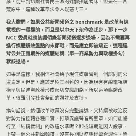
羅，從中剖切讓社會民主派的媒體措施著床，但是在一片
荒原中，這種改革章法令人疑惑再三。
我大膽問，如果公共新聞頻道之 benchmark 是改革有線
電視的一種標的，而且是以中天下架作為起步，那下一步
NCC 委員就應該讓傾綠新聞頻道逐步退場，因為不需要再
進行媒體績效盤點的末節戰，而是應立即被矯正，這種違
背公共正義期許的媒體結構（單一商業勢力與政權掛勾）
就該退場。
如果是這樣，我相信社會給予現任媒體管制一個認同的公
道肯定。但是，應該是極其困難的，因為現有有線電視結
構早與民進黨政權形成密切交織網絡。所以這項媒體改
革，很難引發社會全面的讚許及支持。
換句話說，這個改革政策沒有完整論述，又持續被政治反
對勢力指控藉各種口實，打擊異議聲音所壟罩，如何能暢
行至「結構管制」的改造水準呢？即或短期能因人設事，
上架一個公共新聞頻道，沒有長期財務與經營合理性，等