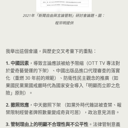
2021年「新聞自由與言論管制」研討會論題。圖：
程宗明提供
我舉出這個會議，與歷史交叉考量下的重點：
1. 中國因素
，導致言論應該被給予限縮（OTT TV 專法對
於愛奇藝營運的下架）、中國出版品進口代理審查的落實
化（重燃 30 年前的規範）、防衛性民主觀念的推廣（如
果國民黨黨國戒嚴時代為國家安全導入「明顯而立即之危
險」原則）。
2. 撤照效應
，中天撤照下架 （如黨外時代雜誌被查禁、報
禁限制經營者牌照數量變成奇貨可居），政治意見消音。
3. 管制理由上的明顯不合理性與不公平性
。法律管制意義