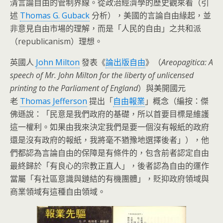
清言論自由的管制界線。從政治經濟學的歷史觀來看（引
述
Thomas G. Guback
分析），美國的言論自由緣起，並
非意見自由市場的理解，而是「人民的自由」之共和派
（republicanism）理想。
英國人
John Milton
發表《
論出版自由
》（
Areopagitica: A
speech of Mr. John Milton for the liberty of unlicensed
printing to the Parliament of England
）與美開國元
老
Thomas Jefferson
提出「
自由報業
」概念（編按：傑
佛遜說：「民意是我們政府的基礎，所以首要目標是維護
這一權利。如果由我來決定我們是要一個沒有報紙的政府
還是沒有政府的報紙，我將毫不猶豫地選擇後者」），他
們都認為言論自由的保障是有條件的，包含前者認定自由
最終歸於「有良心的宗教正直人」，後者認為自由的運作
當屬「有社區意識與鏈結的有機團體」，貶抑政府領域與
商業領域有這種自由領域。