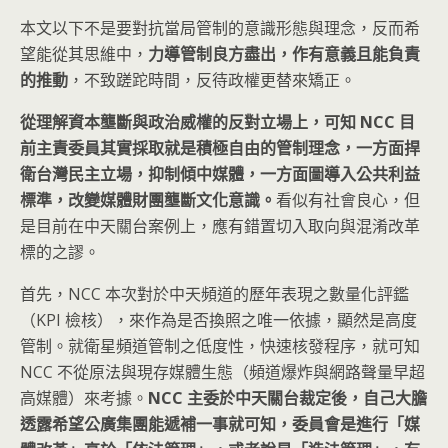
本文以下不是要對抗當局管制的意識形態與理念，反而希
望能從其思維中，
力導管制良方盡出，作有意義且能負責
的推動
，不致蹉跎時間，反待政權更替來矯正。
從理解資本壟斷與政治威權的反對立場上，可知 NCC 目
前主責委員其實採取就是積極自由的管制理念，一方面捍
衛台灣民主立場，抑制傾中媒體，一方面圖導入公共利益
標準，改變媒體財團壟斷文化意識。
看似有社會良心，但
是目前在中天關台案例上，應有錯置切入取向與混淆改革
標的之謬。
首先，NCC 本次對於中天頻道的歷年表現之數量化評鑑
（KPI 檢核），來作為是否換照之唯一依據，顯然是高度
管制。就衛星頻道管制之低度性，快速核發程序，就可知
NCC 不從原法與現存媒體生態（頻道爆炸與網路聲量早超
高媒體）來考據。
NCC 主委於中天關台裁定後，自己大膽
透露希望公廣集團能遞補一事就可知，委員會是進行「媒