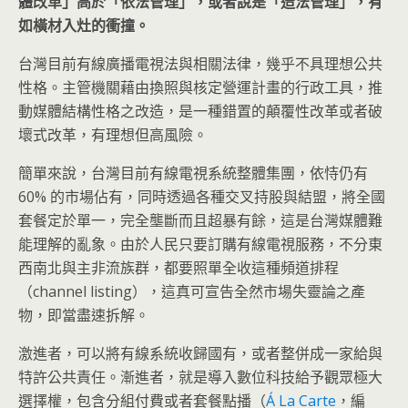
體改革」高於「依法管理」，或者說是「造法管理」，有
如橫材入灶的衝撞。
台灣目前有線廣播電視法與相關法律，幾乎不具理想公共
性格。主管機關藉由換照與核定營運計畫的行政工具，推
動媒體結構性格之改造，是一種錯置的顛覆性改革或者破
壞式改革，有理想但高風險。
簡單來說，台灣目前有線電視系統整體集團，依恃仍有
60% 的市場佔有，同時透過各種交叉持股與結盟，將全國
套餐定於單一，完全壟斷而且超暴有餘，這是台灣媒體難
能理解的亂象。由於人民只要訂購有線電視服務，不分東
西南北與主非流族群，都要照單全收這種頻道排程
（channel listing），這真可宣告全然市場失靈論之產
物，即當盡速拆解。
激進者，可以將有線系統收歸國有，或者整併成一家給與
特許公共責任。漸進者，就是導入數位科技給予觀眾極大
選擇權，包含分組付費或者套餐點播（
Á La Carte
，編