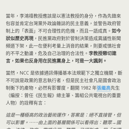
當年，李鴻禧教授應該是以憲法教授的身分，作為先鋒來
包容並肯定台灣黨外政論雜誌的民主意義，並警告政府管
制上的「表面」不可合理性的危機，而且一語成真。
如今
狀似歷史再現
，民進黨政府對於管制決策造成異議性新聞
頻道下架，此一在便利考量上消音的結果，則要戒慎社會
的不平之動盪，危及自己治理的合法性。
李教授懇切建
言，如果也反身用在民進黨身上，可是一大諷刺。
當然，NCC 是依據通訊傳播基本法規範下之獨立機關，斷
不可說是政黨的意志執行者，但是民主社會凡是國會政治
制衡下的產物，必然有影響度，翻開 1982 年
張繼高
先生
（編按：曾任《民生報》總主筆、籌組公共電視台的重要
人物）的詮釋有言：
這是一種極高的政治藝術運作，答案是：絕不直接管，但
可以影響。⋯⋯由上面的基層關係可以看得出：聽眾→國