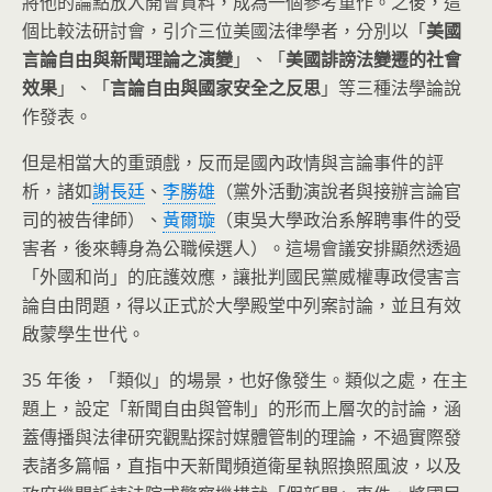
將他的論點放入開會資料，成為一個參考重作。之後，這
個比較法研討會，引介三位美國法律學者，分別以「
美國
言論自由與新聞理論之演變
」、「
美國誹謗法變遷的社會
效果
」、「
言論自由與國家安全之反思
」等三種法學論說
作發表。
但是相當大的重頭戲，反而是國內政情與言論事件的評
析，諸如
謝長廷
、
李勝雄
（黨外活動演說者與接辦言論官
司的被告律師）、
黃爾璇
（東吳大學政治系解聘事件的受
害者，後來轉身為公職候選人）。這場會議安排顯然透過
「外國和尚」的庇護效應，讓批判國民黨威權專政侵害言
論自由問題，得以正式於大學殿堂中列案討論，並且有效
啟蒙學生世代。
35 年後，「類似」的場景，也好像發生。類似之處，在主
題上，設定「新聞自由與管制」的形而上層次的討論，涵
蓋傳播與法律研究觀點探討媒體管制的理論，不過實際發
表諸多篇幅，直指中天新聞頻道衛星執照換照風波，以及