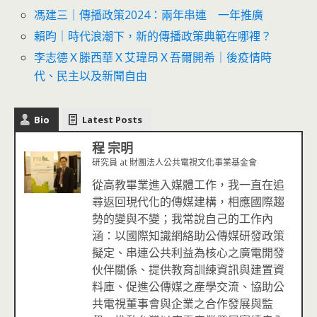
馮建三｜傳播政策2024：兩年串連 一年推廣
賴昀｜時代浪潮下，新的傳播政策典範在哪裡？
李志德Ｘ滕西華Ｘ艾瑋昂Ｘ吾爾開希｜後疫情時
代、民主以及新聞自由
Bio
Latest Posts
程 宗明
研究員
at
財團法人公共電視文化事業基金會
從高教畢業進入媒體工作，我一直在追
尋返回現代化的傳媒建構，相應國際趨
勢的變與不變；我常說自己的工作內
涵：以國際知識網絡助公傳媒研發政策
擬定、串連公共利益為核心之廣電開發
伙伴關係、提供教育訓練資訊與建置資
料庫、促進公傳媒之產學交流、協助公
共電視董事會與企業之合作發展與監