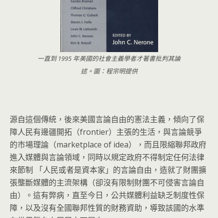
一直到 1995 年美國的社會主義學者才著書批判其論
述。圖：程宗明提供
源自這個傳統，後來美國言論自由的憲法主義，傾向了保
障人民有邊疆開拓（frontier）主張的生活，與言論競爭
的市場理論（marketplace of idea），而且限縮聯邦政府
進入媒體與言論領域，同時以規定政府不得制定任何法律
來節制 「人民或者是資本家」的言論自由，造就了財團擴
張壟斷媒體的主流架構（卻沒有限制財團不可侵害言論自
由）。這有弊病，直至今日，公共媒體利益缺乏制度性保
障，以及沒有全國聯邦性質的財務資助，導致該國的水準