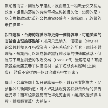
就前者而言，則是改革錯亂，反而產生一種政治交叉補貼
效應，讓目前落後的有線電視生態被恆久化，錯謬的是，
以交換執政黨選重的公共廣電經營者，來賺取自己經營的
最佳位置。
說到這裡，台灣的媒體改革更像一種拼裝車，可能美國的
言論自由理論都難解。
如果只是納入一個獨自（single）
的公共利益 KPI 指標業者，沒有系統化的配套，應該不難
理解，短期內可以達成執政黨媒體改革的快速成就感，但
是底下無意創造的政治交易（trade-off）豈容忽略？有線
電視系統願意吞下這個橫材，放下短期應有獲利 (上架
費)，難道不會從同一個政治體系中要回來？
屆時，公廣集團上架只是聊備一格，難有實質影響力，又
號稱公共新聞頻道，可大肆託播現有各種游走邊緣的廣告
產品嗎？而有線電視反而取得免死金牌，無須改變頻道排
程，繼續販賣萬年大補帖。