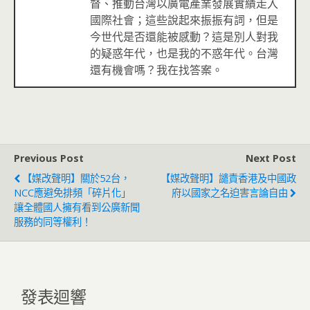
督、推動台灣以廣電產業發展實績走入
國際社會；這些說起來振振有詞，但是
今世代是否還能被感動？這是別人對我
的疑惑年代，也是我的不惑年代。台灣
還有機會嗎？我在找答案。
Previous Post
Next Post
【媒改聲明】關於52台，
【媒改聲明】譴責香港及中國政
NCC應避免排頻「碎片化」
府以國家之名迫害言論自由
讓全體國人擁有看到公廣新聞
服務的同等權利！
發表迴響