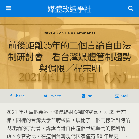
媒體改造學社
2021-03-15 • No Comments
前後距離35年的二個言論自由法
制研討會 看台灣媒體管制趨勢
與侷限／程宗明
Share
Tweet
Pin
Mail
2021 年初這個寒冬，瀰漫輻射冷卻的空氣，與 35 年前一
樣，同樣的台灣大學首府校園，展開了一個同樣針對時論
與理論的研討會，訴說言論自由這個世紀纏鬥的權利論
題。今昔對比，在這個台灣現代國家僅有 50 年歷史中，