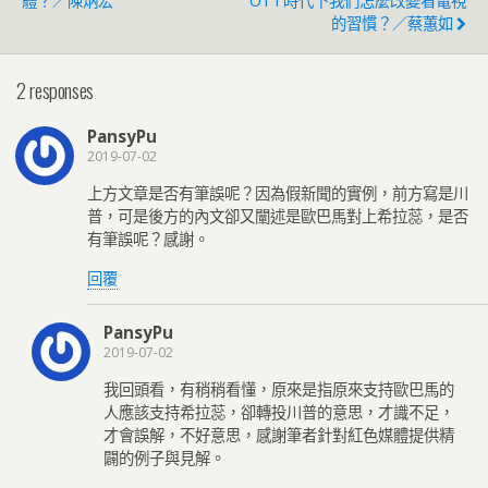
體？／陳炳宏
OTT時代下我們怎麼改變看電視
的習慣？／蔡蕙如
2 responses
PansyPu
2019-07-02
上方文章是否有筆誤呢？因為假新聞的實例，前方寫是川
普，可是後方的內文卻又闡述是歐巴馬對上希拉蕊，是否
有筆誤呢？感謝。
回覆
PansyPu
2019-07-02
我回頭看，有稍稍看懂，原來是指原來支持歐巴馬的
人應該支持希拉蕊，卻轉投川普的意思，才識不足，
才會誤解，不好意思，感謝筆者針對紅色媒體提供精
闢的例子與見解。