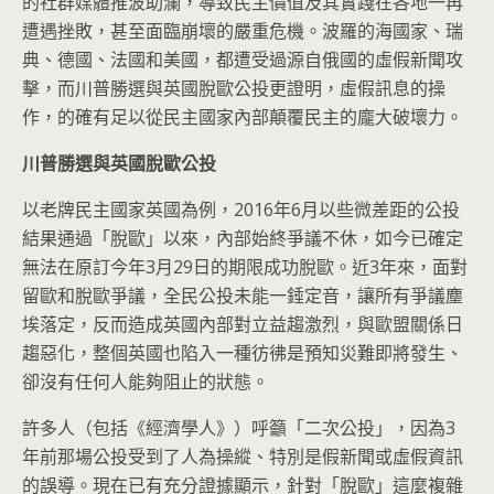
的社群媒體推波助瀾，導致民主價值及其實踐在各地一再
遭遇挫敗，甚至面臨崩壞的嚴重危機。波羅的海國家、瑞
典、德國、法國和美國，都遭受過源自俄國的虛假新聞攻
擊，而川普勝選與英國脫歐公投更證明，虛假訊息的操
作，的確有足以從民主國家內部顛覆民主的龐大破壞力。
川普勝選與英國脫歐公投
以老牌民主國家英國為例，2016年6月以些微差距的公投
結果通過「脫歐」以來，內部始終爭議不休，如今已確定
無法在原訂今年3月29日的期限成功脫歐。近3年來，面對
留歐和脫歐爭議，全民公投未能一錘定音，讓所有爭議塵
埃落定，反而造成英國內部對立益趨激烈，與歐盟關係日
趨惡化，整個英國也陷入一種彷彿是預知災難即將發生、
卻沒有任何人能夠阻止的狀態。
許多人（包括《經濟學人》）呼籲「二次公投」，因為3
年前那場公投受到了人為操縱、特別是假新聞或虛假資訊
的誤導。現在已有充分證據顯示，針對「脫歐」這麼複雜