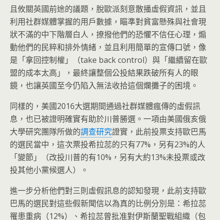
且攸關英國前途的議題，脫歐派刻意散播虛假資訊，並且
利用社群媒體掌握的用戶數據，瞄準對貧富懸殊與社會現
狀不滿的中下階層白人，撩撥他們的恐懼不信任心理，煽
動他們的民粹和排外情緒，並且利用簡單的宣傳口號，像
是「拿回控制權」（take back control）與「繼續留在歐
盟的成本太高」，最終讓整個公投結果跌破所有人的眼
鏡，也讓英國至今仍陷入無法收拾這個爛攤子的困境。
同樣的，美國2016大選期間通過社群媒體瘋傳的虛假訊
息，也已被證明確實有助於川普勝選。一項由美國俄亥俄
大學研究團隊所做的
調查研究
證實，此前投票支持歐巴馬
的選民當中，這次票投希拉蕊的只有77%，另有23%的人
「變節」（改投川普的有10%，另有大約13%未投票或改
投其他小黨候選人）。
進一步分析他們對三則虛假訊息的認知發現，此前支持歐
巴馬的選民對這些假新聞信以為真的比例分別是：希拉蕊
罹患重病（12%）、希拉蕊曾批准對伊斯蘭聖戰組織（包