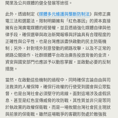
聞業及公共媒體的健全發展等途徑。
此外，透過制定《
媒體多元維護與壟斷防制法
》與修正廣
電三法和選罷法，限制明顯擁有「紅色基因」的資本直接
擁有台灣廣電媒體的經營權，並且透過強化媒體自律與他
律手段，確保選舉與政治新聞報導與評論具有合理程度的
正確性與公平性，也是台灣應該盡快啟動的民主防衛機
制；另外，針對境外刻意發動的網路攻擊，以及不正常的
網路公關操作、社群媒體平台政治廣告投放背後的金流，
資安與國安部門也應該予以動態掌握，並啟動必要的反制
措施。
當然，在啟動這些機制的過程中，同時確保言論自由與司
法救濟的人權保障，確保行政權的行使受到國會與公眾監
督，也是台灣社會必須堅守的底線。面對這場涉及虛假訊
息、甚至是紅色宣傳威脅的攻防戰，其性質並非只是等同
於執政黨的政權保衛戰，而是一場攸關台灣社會民主現狀
與前景的保衛戰。雖然這場戰爭的客觀形勢處於敵強我