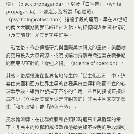
傳」（black propaganda），以及「白宣傳」（white
propaganda），或是涉及所謂「心理戰」
（psychological warfare）諸般手段的運用，早在20世紀
的兩次大戰期間就已經出神入化，納粹德國與美國中情局
（及其前身）尤其是箇中好手。
二戰之後，作為傳播研究與國際輿情研究的重鎮，美國政
府更是投入大量資源，或明或暗地持續完備這套在戰爭期
間萌芽與茁壯的「脅迫之術」（science of coercion）。
其後，後續幾波在世界各地發生的「民主化浪潮」中，這
套由美國和西方世界主導的各種黑白宣傳和秘而不宣的心
理戰手段，確實也發揮了不小的作用，並且間接或直接促
成不少（立場反美或至少是非親美的）非民主國家次第發
生「和平演變」或「顏色革命」。
風水輪流轉，在社群媒體和各類即時通訊工具發達的當
下，非民主的極權和威權政體憑藉更加不透明的手段調動