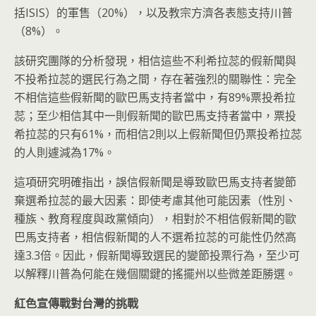
括ISIS）的軍售（20%），以及教宗方濟各表態支持川普
（8%）。
該研究團隊的分析發現，相信這些不利希拉蕊的假新聞與
不投希拉蕊的選民行為之間，存在著強烈的關聯性：完全
不相信這些假新聞的歐巴馬支持者當中，有89%票投希拉
蕊；至少相信其中一則假新聞的歐巴馬支持者當中，票投
希拉蕊的只有61%，而相信2則以上假新聞但仍票投希拉蕊
的人則遽減為17%。
這項研究明確指出，誤信假新聞是導致歐巴馬支持者變節
棄選希拉蕊的最大因素：即使考慮其他可能因素（性別、
種族、教育程度與政黨傾向），相對於不相信假新聞的歐
巴馬支持者，相信假新聞的人不選希拉蕊的可能性仍然高
達3.3倍。因此，假新聞導致選民的變節投票行為，至少可
以解釋川普為何能在幾個關鍵的搖擺州以些微差距勝選。
紅色宣傳戰對台灣的挑戰