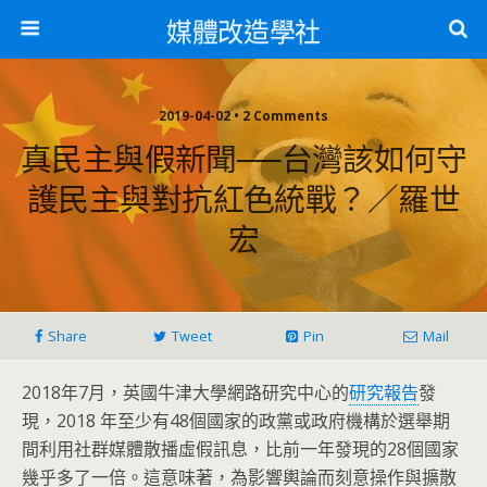
媒體改造學社
2019-04-02 • 2 Comments
真民主與假新聞──台灣該如何守
護民主與對抗紅色統戰？／羅世
宏
Share
Tweet
Pin
Mail
2018年7月，英國牛津大學網路研究中心的
研究報告
發
現，2018 年至少有48個國家的政黨或政府機構於選舉期
間利用社群媒體散播虛假訊息，比前一年發現的28個國家
幾乎多了一倍。這意味著，為影響輿論而刻意操作與擴散