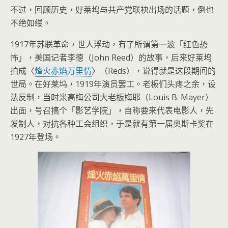
不过，回顾历史，好莱坞与共产党联袂出场的话题，倒也
不绝如缕。
1917年苏联革命，世人浮动，有了所谓第一波「红色恐
怖」，美国记者李德（John Reed）的故事，后来好莱坞
拍成〈
烽火赤焰万里情
〉（Reds），说得就是这段期间的
世局。在好莱坞，1919年演员罢工。老板们头疼之余，设
法反制，当时米高梅公司大老板梅耶（Louis B. Mayer）
出面，号召搞个「影艺学院」，自称要来代表电影人，先
发制人，对抗各种工会组织，于是就有第一届奥斯卡奖在
1927年登场。