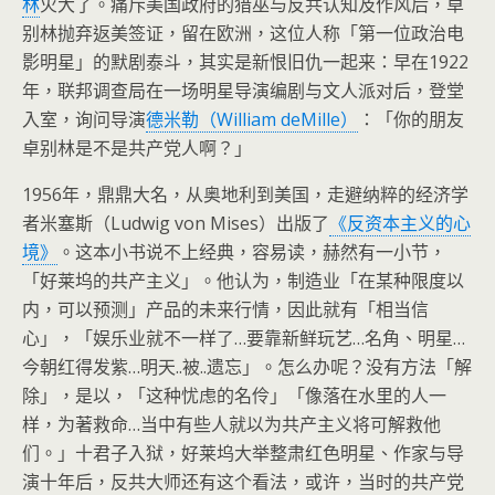
林
火大了。痛斥美国政府的猎巫与反共认知及作风后，卓
别林抛弃返美签证，留在欧洲，这位人称「第一位政治电
影明星」的默剧泰斗，其实是新恨旧仇一起来：早在1922
年，联邦调查局在一场明星导演编剧与文人派对后，登堂
入室，询问导演
德米勒（William deMille）
：「你的朋友
卓别林是不是共产党人啊？」
1956年，鼎鼎大名，从奥地利到美国，走避纳粹的经济学
者米塞斯（Ludwig von Mises）出版了
《反资本主义的心
境》
。这本小书说不上经典，容易读，赫然有一小节，
「好莱坞的共产主义」。他认为，制造业「在某种限度以
内，可以预测」产品的未来行情，因此就有「相当信
心」，「娱乐业就不一样了…要靠新鲜玩艺…名角、明星…
今朝红得发紫…明天..被..遗忘」。怎么办呢？没有方法「解
除」，是以，「这种忧虑的名伶」「像落在水里的人一
样，为著救命…当中有些人就以为共产主义将可解救他
们。」十君子入狱，好莱坞大举整肃红色明星、作家与导
演十年后，反共大师还有这个看法，或许，当时的共产党