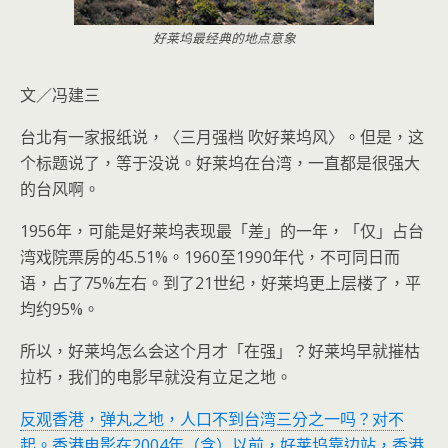
好莱坞最经典的地点意象
文／冯建三
台北有一家报纸说，〈三月强档 吹好莱坞风〉。但是，这
个标题说了，等于没说。好莱坞在台湾，一直都是很强大
的台风啊。
1956年，可能是好莱坞表现最「差」的一年，
「仅」占台
湾戏院票房的45.51%。1960至1990年代，不可同日而
语，占了75%左右。到了21世纪，好莱坞更上层楼了，平
均约95%。
所以，好莱坞怎么会这个月才「在强」？好莱坞早就摧枯
拉朽，我们的电影早就没有立足之地。
反观香港，弹丸之地，人口不到台湾三分之一吗？对不
起。香港电影在2004年（含）以前，好莱坞靠边站，香港