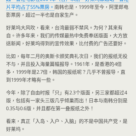
片平均占了55%票房。
南韩也是，1999年至今，阿里郎电
影票房，超过一半也是自家生产。
好莱坞大风吹，看来，台湾最弱不禁风。为何？其来有
自。许多年来，我们的传媒最热中免费奉送版面，大方放
送新闻，好莱坞得到的宣传效果，比付费的广告还要好。
比如，每年二月的奥斯卡颁奖典礼次日，我们的报纸无役
不与，并且投入海量篇幅报导。1961年，是香港的4倍
多，1999年是2.7倍，韩国的报纸呢？几乎不曾报导，直
到1999年才略有一些。
今年，除了自由时报「只」有2.3个版面，另三家都超过4
版，包括有一家头三版几乎倾巢而出！日本与南韩分别是
0.35与0.6版，并且都在第一叠报纸之外！
看来，真正「入岛、入户、入脑」的不是中国共产党，是
好莱坞。