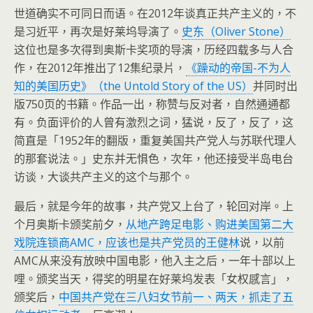
世道确实不可同日而语。在2012年谈真正共产主义的，不
是习近平，再次是好莱坞导演了。
史东（Oliver Stone）
这位也是多次得到奥斯卡奖项的导演，历经四载多与人合
作，在2012年推出了12集纪录片，
《躁动的帝国-不为人
知的美国历史》（the Untold Story of the US）
并同时出
版750页的书籍。作品一出，称赞与反对者，自然通通都
有。负面评价的人曾有激烈之词，猛说，反了，反了，这
简直是「1952年的翻版，重复美国共产党人与苏联代理人
的那套说法。」史东并无惧色，次年，他还接受半岛电台
访谈，大谈共产主义的这个与那个。
最后，就是今年的故事，共产党又上台了，轮回对岸。上
个月奥斯卡颁奖前夕，
从地产跨足电影、购进美国第二大
戏院连锁商AMC，应该也是共产党员的王健林
说，以前
AMC从来没有放映中国电影，他入主之后，一年十部以上
哩。颁奖当天，得奖的明星在好莱坞发表「女权感言」，
颁奖后，
中国共产党在三八妇女节前一、两天，抓走了五