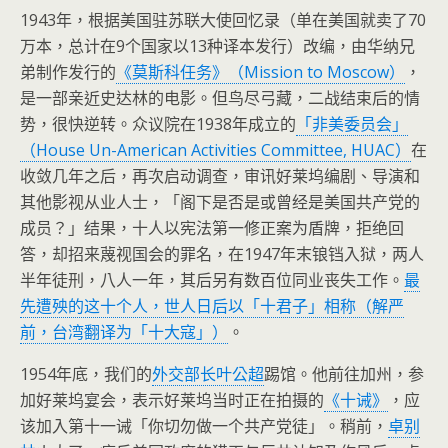
1943年，根据美国驻苏联大使回忆录（单在美国就卖了70
万本，总计在9个国家以13种译本发行）改编，由华纳兄
弟制作发行的
《莫斯科任务》（Mission to Moscow）
，
是一部亲近史达林的电影。但鸟尽弓藏，二战结束后的情
势，很快逆转。众议院在1938年成立的
「非美委员会」
（House Un-American Activities Committee, HUAC）
在
收敛几年之后，再次启动调查，审讯好莱坞编剧、导演和
其他影视从业人士，「阁下是否是或曾经是美国共产党的
成员？」结果，十人以宪法第一修正案为盾牌，拒绝回
答，却招来蔑视国会的罪名，在1947年末锒铛入狱，两人
半年徒刑，八人一年，其后另有数百位同业丧失工作。
最
先遭殃的这十个人，世人日后以「十君子」相称（解严
前，台湾翻译为「十大寇」）
。
1954年底，我们的
外交部长叶公超
踢馆。他前往加州，参
加好莱坞宴会，表示好莱坞当时正在拍摄的
《十诫》
，应
该加入第十一诫「你切勿做一个共产党徒」。稍前，
卓别