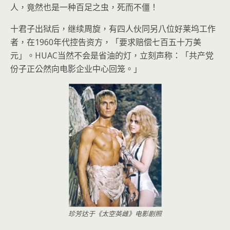
人，竟然也是一种百足之虫，死而不僵！
十君子出狱后，继续周旋，有四人伙同另八位好莱坞工作
者，在1960年代控告资方，「要求赔偿七百五十万美
元」。HUAC当然不会是省油的灯，立刻声称：「共产党
份子正公然向电影企业中心回笼。」
珍芳达于《太空英雌》电影剧照