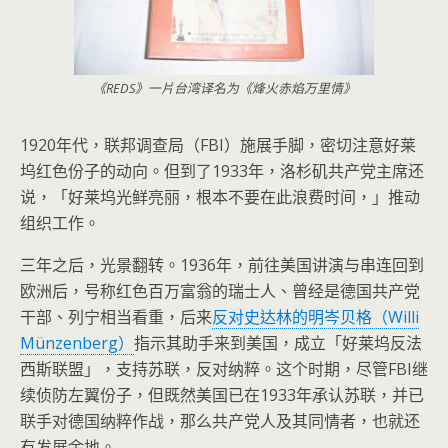
《REDS》一片台湾译名为《烽火赤焰万里情》
1920年代，联邦调查局（FBI）施展手脚，密切注意好莱
坞红色份子的动向。但到了1933年，洛杉矶共产党主席还
说，「好莱坞光鲜亮丽，根本不要在此浪费时间，」推动
组织工作。
三年之后，光景翻转。1936年，前往美国讲演与串连回到
欧洲后，号称红色百万富翁的瑞士人、曾经是德国共产党
干部、列宁相当看重，后来
反对史达林的明岑贝格（Willi
Münzenberg）
指示其助手来到美国，成立「好莱坞反法
西斯联盟」，支持苏联，反对纳粹。这个时期，尽管FBI继
续侦防左翼份子，但既然美国已在1933年承认苏联，并已
联手对德国纳粹作战，那么共产党人及其同情者，也就还
有发展余地。