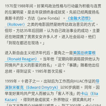
1970至1988年间，好莱坞政治性格与行动最为积极与连贯
的左翼明星，是去年获颁终身成就奖，先前已经两度扬名
奥斯卡的珍‧方达（Jane Fonda）。
《金融大恐慌》
（Rollover）
之类的电影固然是她传达政治意见的方式，
但珍‧方达35年后回顾，认为自己政治事业的成功，主要
还在她提携了男男女女许多人才，进入社会运动，他们
「到现在都还在现场。」
进入新自由主义经济年代后，要角之一是
美国总统雷根
（Ronald Reagan）
。当年他「定期向联调局提供他认为
同情共产主义的影星的姓名」。这个「事蹟」随着他出任
总统，得到证实，1985年首次见报。
1999年，十君子之一，出狱后为工作而向HUAC作证的
导
演狄米崔克（Edward Dmytryk）
以90岁病逝。 同年，因
举发好莱坞共产党人而被认为「害人不浅」的
卡山（Elia
Kazan）
，得到终身成就奖，外界物议，颁奖典礼时，
「台下半数观众对他报以嘘声。」到了2003年，卡山以94