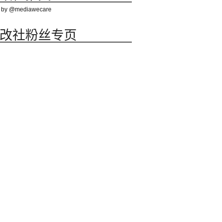
 by @mediawecare
改社粉丝专页