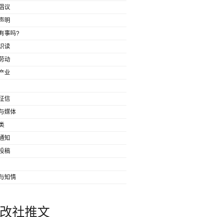
倡议
声明
有事吗?
识读
劳动
产业
征信
与媒体
类
通知
投稿
与知情
改社推文