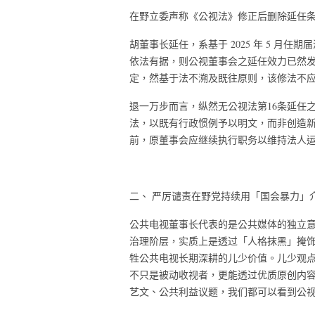
在野立委声称《公视法》修正后删除延任
胡董事长延任，系基于 2025 年 5 月任
依法有据，则公视董事会之延任效力已然发生
定，然基于法不溯及既往原则，该修法不
退一万步而言，纵然无公视法第16条延任
法，以既有行政惯例予以明文，而非创造
前，原董事会应继续执行职务以维持法人
二、 严厉谴责在野党持续用「国会暴力」
公共电视董事长代表的是公共媒体的独立
治理阶层，实质上是透过「人格抹黑」掩
牲公共电视长期深耕的儿少价值。儿少观
不只是被动收视者，更能透过优质原创内
艺文、公共利益议题，我们都可以看到公