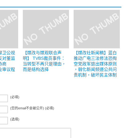
捍卫公视
【媒改与媒观联合声
【媒改社新闻稿】蓝白
反对董监
明】 TVBS裁员事件：
推动广电三法修法恐掏
协商
当转型不再只是理由，
空党政军退出媒体原则
业审议程
而是结构选择
，弱化新闻频道公共问
责机制，破坏民主体制
(必填)
(您的email不会被公开) (必填)
(选填)