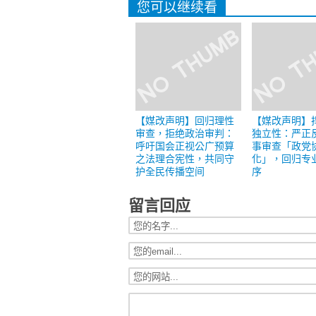
您可以继续看
【媒改声明】回归理性
【媒改声明】
审查，拒绝政治审判：
独立性：严正
呼吁国会正视公广预算
事审查「政党
之法理合宪性，共同守
化」，回归专
护全民传播空间
序
留言回应