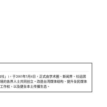
社」)，于2003年5月4日，正式由学术圈、新闻界、社运团
境的各界人士共同创立。改造台湾媒体结构、提升全民媒体
工作权，以及健全本土传播生态。