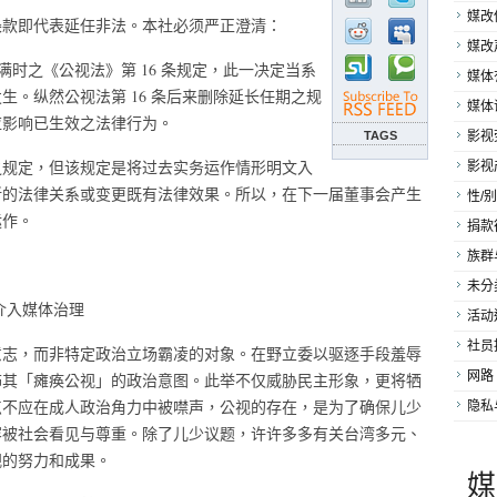
媒改
条款即代表延任非法。本社必须严正澄清：
媒改
期届满时之《公视法》第 16 条规定，此一决定当系
媒体
。纵然公视法第 16 条后来删除延长任期之规
媒体
应影响已生效之法律行为。
TAGS
影视
之规定，但该规定是将过去实务运作情形明文入
影视
新的法律关系或变更既有法律效果。所以，在下一届董事会产生
性/别
运作。
捐款
族群
未分
介入媒体治理
活动
社员
意志，而非特定政治立场霸凌的对象。在野立委以驱逐手段羞辱
网路
饰其「瘫痪公视」的政治意图。此举不仅威胁民主形象，更将牺
点不应在成人政治角力中被噤声，公视的存在，是为了确保儿少
隐私
容被社会看见与尊重。除了儿少议题，许许多多有关台湾多元、
视的努力和成果。
媒