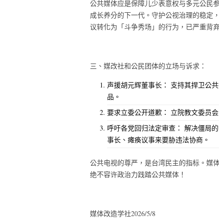
公共媒体应是保障儿少表意权与多元公民
成长养分的下一代。守护公视治理的稳定
议转化为「斗争秀场」的行为，已严重背
三、媒改社和公民团体的立场与诉求：
声援胡元辉董事长： 支持其捍卫公
品。
要求立委公开道歉： 立院教文委员
呼吁各党回归法定审查： 解决僵局
事长、瘫痪议事来要胁违法协商。
公共电视的尊严，是台湾民主的指标。媒
绝不容许政治力践踏公共媒体！
媒体改造学社2026/5/8