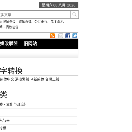
星期六 08 八月, 2026
:
服贸争议
-
媒体自律
-
公共电视
-
民主危机
闻
-
捐款征信
媒改联盟
旧网站
字转换
简体中文
港澳繁體
马新简体
台灣正體
类
播、文化与政治》
人与事
传媒