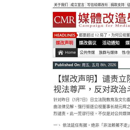
关于我们
成立宣言
写信给媒改社
捐款支持
都要超过 12 局了，为何公
媒改声明
媒改倡议
活动通知
媒
Home
公共传媒
族群与媒体
性/
Published On:
周五, 五月 8th, 2026
【媒改声明】谴责立
视法尊严，反对政治
针对昨日（5月7日）日立法院教育及文化
曲法律见解、强行驱逐公视董事长胡元辉
烈谴责。此一荒谬行径，不仅是对公共媒
一、 依法延任有据，绝非「非法赖著不走