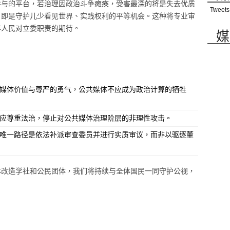
参与的平台，若治理因政治斗争瘫痪，受害最深的将是失去优质
Tweets
，即是守护儿少看见世界、实践权利的平等机会。这种将专业审
弃人民对立委职责的期待。
媒
共媒体价值与尊严的勇气，公共媒体不应成为政治计算的牺牲
会应尊重法治，停止对公共媒体治理阶层的非理性攻击。
的唯一路径是依法补派审查委员并进行实质审议，而非以驱逐董
体改造学社和公民团体，我们将持续与全体国民一同守护公视，