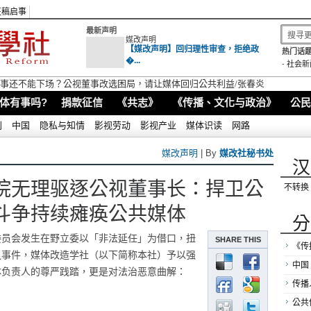
征稿启事
最新声明
媒改声明
【媒改声明】回归理性审查，拒绝政
热门话题
�...
-
社会新
视董事还不能下场？公视董事改选困局，请让媒体回归公共利益/张春炎
体有事吗?
捐款征信
《共志》
《传播、文化与政治》
公民
别
中国
隐私与知情
影视劳动
影视产业
媒体识读
网路
媒改声明
| By
媒改社秘书处
汉
院无理驱逐公视董事长：捍卫公
不转换
斗争持续瘫痪公共媒体
分
委员会发生在野立委以「非法延任」为借口，扭
SHARE THIS
《传
之事件，媒体改造学社（以下简称本社）予以强
中国
体负责人的尊严践踏，更是对法治恶意曲解：
传播
」
公共