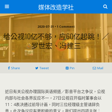
媒体改造学社
2020-07-31 • 1 Comment
给公视10亿不够，应60亿起跳！／
罗世宏、冯建三
Share
Tweet
Pin
Mail
近日有关公视办理国际英语频道／影音平台之争议，公视
内部与社会各界反应不一，27日公视召开临时董事会以
11：4表决通过前导计画，同时三位经理级主管请辞负
责。此次争议应有更积极的意义，我们提出四项主张：