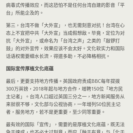
病毒式传播效应，而这恐怕不是任何台湾自建的影音「平
台」所能企及的。
第三，台湾不做「大外宣」，也无需刻意对抗！台湾在心
态上不宜把中共「大外宣」当成假想敌。毕竟，定位为对
抗「大外宣」，或命名为「台湾之声」之类的「敲锣打
鼓」的对外宣传，效果应该不会太好。文化软实力和国际
话语权需要细水长流，得道多助，不必降格相抗。
国际宣传厚植文化底蕴
最后，更要支持地方传播。英国政府责成BBC每年提拨
300万英镑，2018年起与地方合作，增聘150位「地方民
主记者」。台湾人口超过英国三分之一，地方新闻服务从
来就很不够，文化部与公视协商，一年增列50位民主记
者，服务地方，若不是更重要，至少同等重要。
最有效的国际「宣传」，需要的是厚植文化底蕴，既无法
急于速成，也不必太过刻意，而应「融于有意」与「化于