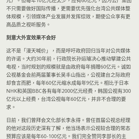
元）。但每年10亿元还太少，应有60亿元，因为公广集团
不只需要做好国际传播，更需要优先强化台湾公共媒体整
体规模，引领媒体产业发展并发挥综效，期使公众享有更
高品质之视听服务。
刻意大外宣效果不会好
这不是「漫天喊价」，而是呼吁政府回归当年对公共媒体
的许诺。大约30年前，行政院长孙运璿决心推动擘建公共
电视，当时规划的规模就是由政府每年捐赠60亿元。诚如
公视基金会前两届董事长吴丰山指出，公视建台之际政府
却食言而肥，每年60亿元缩水成每年9亿元。相比于日本
NHK和英国BBC各有每年2000亿元经费，韩国公视有300
亿元以上经费，台湾公视每年60亿元，并非不合理的要
求。
日前，我们曾拜会文化部长李永得。曾任首届公视总经理
的他对这段历史深有了解，他当场表示公视较合理的常态
预算应该是每年60-100亿元。我们完全赞同李部长的主