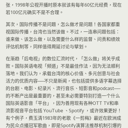
张，1998年公视开播时原本就该有每年60亿元经费，现在
若100亿元确实不是不合理。
其次，国际传播不是问题，怎么做才是问题！各国家都重
视国际传播，台湾也当然该做。不过，一连串问题包括：
谁来做、该怎么做，以及需要什么样的监督、问责和绩效
评估机制等，同样值得周延讨论与擘划。
在渐趋「后电视」的数位汇流时代，「怎么做」将关乎成
败。国际英语电视「频道」不是最佳作法，因为无法顺利
落地。我们认为，承载台湾的核心价值、多元创意与社会
活力的优质内容──不只是新闻，也包括提供多语字幕选择
的台剧、电影、纪录片、流行音乐、短影音和podcast──
的不断产出是最重要的，甚至未必需要特别打造一个什么
国际英语影音「平台」，因为善用现有各种OTT TV和串
流影视音平台包括 YouTube 、Spotify ，或许效果更好！
有个例子，费玉清1983年的老歌《一剪梅》最近在欧洲成
为民众点播冠军歌曲，即是Spotify演算法推荐机制引爆的