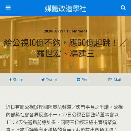
媒體改造學社
2020-07-31 • 1 Comment
給公視10億不夠，應60億起跳！／
羅世宏、馮建三
Share
Tweet
Pin
Mail
近日有關公視辦理國際英語頻道／影音平台之爭議，公視
內部與社會各界反應不一，27日公視召開臨時董事會以
11：4表決通過前導計畫，同時三位經理級主管請辭負
責。此次爭議應有更積極的意義，我們提出四項主張：