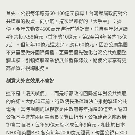
首先，公視每年應有60-100億元預算！台灣歷屆政府對公
共媒體的投資一向小氣，這次是難得的「大手筆」：據
傳，今年先動支4500萬元進行前導計畫，並自明年起連續
4年共投入58億元（首年約10億元，第2至第4年各約15億
元）。但每年10億元還太少，應有60億元，因為公廣集團
不只需要做好國際傳播，更需要優先強化台灣公共媒體整
體規模，引領媒體產業發展並發揮綜效，期使公眾享有更
高品質之視聽服務。
刻意大外宣效果不會好
這不是「漫天喊價」，而是呼籲政府回歸當年對公共媒體
的許諾。大約30年前，行政院長孫運璿決心推動擘建公共
電視，當時規劃的規模就是由政府每年捐贈60億元。誠如
公視基金會前兩屆董事長吳豐山指出，公視建台之際政府
卻食言而肥，每年60億元縮水成每年9億元。相比於日本
NHK和英國BBC各有每年2000億元經費，韓國公視有300