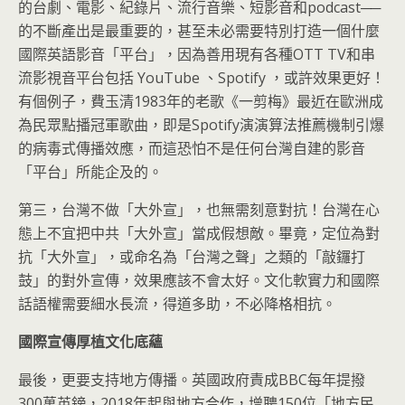
的台劇、電影、紀錄片、流行音樂、短影音和podcast──
的不斷產出是最重要的，甚至未必需要特別打造一個什麼
國際英語影音「平台」，因為善用現有各種OTT TV和串
流影視音平台包括 YouTube 、Spotify ，或許效果更好！
有個例子，費玉清1983年的老歌《一剪梅》最近在歐洲成
為民眾點播冠軍歌曲，即是Spotify演演算法推薦機制引爆
的病毒式傳播效應，而這恐怕不是任何台灣自建的影音
「平台」所能企及的。
第三，台灣不做「大外宣」，也無需刻意對抗！台灣在心
態上不宜把中共「大外宣」當成假想敵。畢竟，定位為對
抗「大外宣」，或命名為「台灣之聲」之類的「敲鑼打
鼓」的對外宣傳，效果應該不會太好。文化軟實力和國際
話語權需要細水長流，得道多助，不必降格相抗。
國際宣傳厚植文化底蘊
最後，更要支持地方傳播。英國政府責成BBC每年提撥
300萬英鎊，2018年起與地方合作，增聘150位「地方民