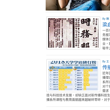
By
魏
梁
一百
务报
媒体
业，
秘辛
By
王
传
近年
播理
系所
对个
需求
技与科技技术发展，却缺乏面对新传播科技
播系所课程与教育面貌越来越破碎零碎，对