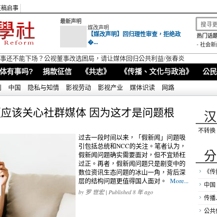
征稿启事
最新声明
媒改声明
【媒改声明】回归理性审查，拒绝政
热门话题
�...
-
社会新
视董事还不能下场？公视董事改选困局，请让媒体回归公共利益/张春炎
体有事吗?
捐款征信
《共志》
《传播、文化与政治》
公民
别
中国
隐私与知情
影视劳动
影视产业
媒体识读
网路
应该关心社群媒体 因为这才是问题根
汉
不转换
过去一段时间以来，「假新闻」问题吸
引包括总统和NCC的关注。笔者认为，
分
假新闻问题确实需要面对，但不宜矫枉
过正。再者，假新闻问题只是剧变中的
数位资讯生态问题的冰山一角，背后深
《传
层的结构问题更值得国人面对。
More...
中国
by
罗 世宏
| Published 8 年 ago
传播
公共