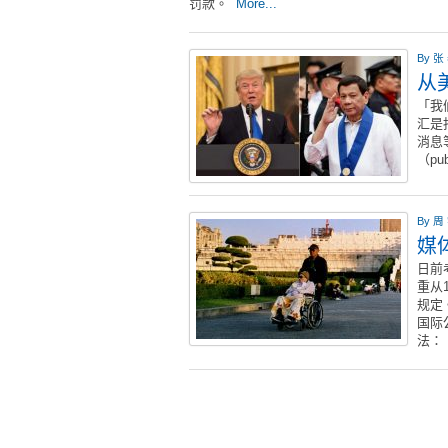
罚款。
More...
By
张
从
「我
汇是
消息
（pub
By
周
媒
日前
重从
规定
国际
法