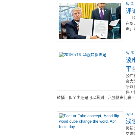
By
冯
评
－「
在华
声」
By
邱
谈
平
公广
夜大
所以
伴，
转播，但至少还是可以看到十六强精彩比赛
By
江
浅
假新
交媒