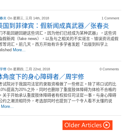
 春炎
On 星期三, 三月 14th, 2018
1 Comment
美国到菲律宾：假新闻成真武器／张春炎
们不能回避回避这些词汇，因为他们已经成为某种武器」，这些词
指假新闻（fake news），以及与之相关的不实谣言、错误资讯或假
等等词汇。前几天，西方开始有许多学者发起「出版到科学上
lished
More...
 宇修
On 星期四, 二月 22nd, 2018
0 Comments
体角度下的身心障碍者／周宇修
考试院对于我国司法官的录取资格做了一些修正。除了将口试的比
10%提高为20%之外，同时也删除了重度肢体障碍为体检不合格的
。关于开始承认重度肢体障碍者有权担任司法官一事，与身心障碍
公约之潮流相符外，考选部同时也提到了一个令人看不太懂的说
：
More...