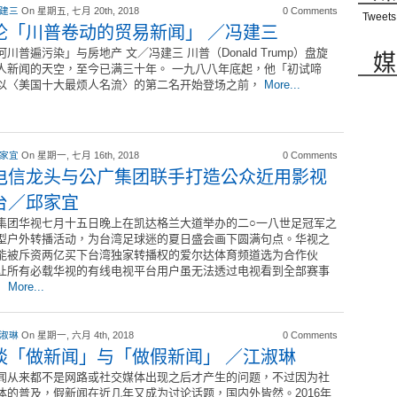
 建三
On 星期五, 七月 20th, 2018
0 Comments
Tweets
论「川普卷动的贸易新闻」 ／冯建三
河川普遍污染」与房地产 文／冯建三 川普（Donald Trump）盘旋
媒
人新闻的天空，至今已满三十年。 一九八八年底起，他「初试啼
以〈美国十大最烦人名流〉的第二名开始登场之前，
More...
 家宜
On 星期一, 七月 16th, 2018
0 Comments
电信龙头与公广集团联手打造公众近用影视
台／邱家宜
集团华视七月十五日晚上在凯达格兰大道举办的二○一八世足冠军之
型户外转播活动，为台湾足球迷的夏日盛会画下圆满句点。华视之
能被斥资两亿买下台湾独家转播权的爱尔达体育频道选为合作伙
让所有必载华视的有线电视平台用户虽无法透过电视看到全部赛事
。
More...
 淑琳
On 星期一, 六月 4th, 2018
0 Comments
谈「做新闻」与「做假新闻」 ／江淑琳
闻从来都不是网路或社交媒体出现之后才产生的问题，不过因为社
体的普及，假新闻在近几年又成为讨论话题，国内外皆然。2016年