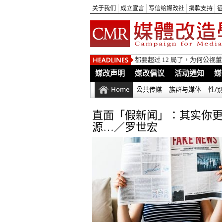
关于我们
成立宣言
写信给媒改社
捐款支持
都要超过 12 局了，为何公
媒改声明
媒改倡议
活动通知
媒
Home
公共传媒
族群与媒体
性/
直面「假新闻」：其实你更
源…／罗世宏