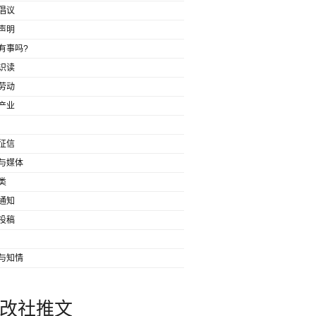
倡议
声明
有事吗?
识读
劳动
产业
征信
与媒体
类
通知
投稿
与知情
改社推文