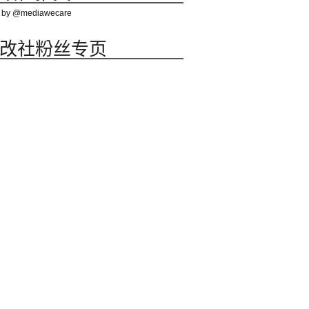
 by @mediawecare
改社粉丝专页