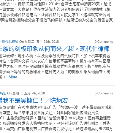
总统选举，假新闻蔚为话题。2014年台湾太阳花学运第20天，脸书
一篇文章，大意是几位在立法院内的记者如何设计学运领袖林飞帆
海董事长郭台铭通电话，让郭台铭到立院见学生，这样就有新闻可
引起网友募款援助被父亲不慎放飞的男孩，结果证实为父亲为贩售自家
。现代化律师
On 星期二, 五月 29th, 2018
0 Comments
车族的刻板印象从何而来／超。现代化律师
地型破碎、地小人稠，以及雨季分明的气候特性，加上机车取得容
特性，台湾的交通向来以机车使用频率高著称，机车持有率与密度
世界之冠；同时在民间却普遍有着骑乘机车很危险，甚至把机车与
份子画上等号的刻板印象。这种先入为主的刻板印象从何而来，确
析。
More...
 炳宏
On 星期一, 五月 7th, 2018
0 Comments
惜我不是吴慷仁！／陈炳宏
演员吴慷仁在脸书表达对电玩广告「帮你6一波」过于露骨而大喊都
要审查了吗？结果引发各界关注。对此国家通讯传播委员会
CC）主委詹婷怡强调，目前广告没有事先审查规定，但有事后课责
；随后通传会发言人翁柏宗表示，已经对该则广告进行侧录，并先
播，再交由广播电视节目广告咨询会议讨论，若违法最高可处200万