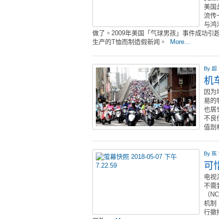
美国
流传
与鸿
做了。2009年美国「气球男孩」事件成功
生产的T恤而制造假新闻。
More...
By
超
机
因为
易的
也居
不良
值剖
By
陈
可
电视
不需
（N
机制
行撤