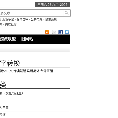
星期六 08 八月, 2026
:
服贸争议
-
媒体自律
-
公共电视
-
民主危机
闻
-
捐款征信
媒改联盟
旧网站
字转换
简体中文
港澳繁體
马新简体
台灣正體
类
播、文化与政治》
人与事
传媒