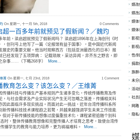
媒改
媒改
媒体
 玓
On 星期一, 十一月 5th, 2018
0 Comments
启超一百多年前就预见了假新闻？／魏玓
媒体
多年前，梁启超就预见了假新闻吗？ 梁启超1896年在上海创刊《时
影视
》，创刊号上他写了一篇〈论报馆有益于国事〉，是中国近代新闻
影视
发展史的重要文献。他当时观察西方（包括亚洲最西化的日本）报
就已经发现了五项弊病： 记载琐故，采访异闻，非齐东之野言，即
性/别
之杂事……（下略268字）
More...
捐款
族群
 维菁
On 星期一, 七月 23rd, 2018
1 Comment
未分
播教育怎么变？该怎么变？／王维菁
活动
因传播科技与传播生产基本规则产生诸多变化，传统传播教育及传
社员
论，与社会需求及产业实际状况产生无可忽略之落差，传播相关科
亦因此面临许多现实挑战。而面对此一挑战，近年台湾传播科系所
网路
别新传播科技技术课程趋之若鹜，并越来越强调学生未来工作技能
隐私
，但对于新传播技能的想像过度偏重技术化，课程紧密追随个别科
生态时，整体传播教育想像和完整传播人才培育之思考，致使台湾传
于传播学生的教育与能力培养，更为祸福难料。
More...
媒