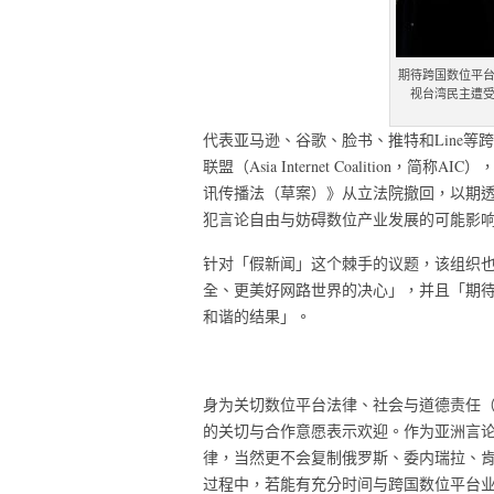
期待跨国数位平
视台湾民主遭
代表亚马逊、谷歌、脸书、推特和Line等
联盟（Asia Internet Coalition，简称AIC
讯传播法（草案）》从立法院撤回，以期
犯言论自由与妨碍数位产业发展的可能影
针对「假新闻」这个棘手的议题，该组织
全、更美好网路世界的决心」，并且「期
和谐的结果」。
身为关切数位平台法律、社会与道德责任（platform l
的关切与合作意愿表示欢迎。作为亚洲言
律，当然更不会复制俄罗斯、委内瑞拉、
过程中，若能有充分时间与跨国数位平台