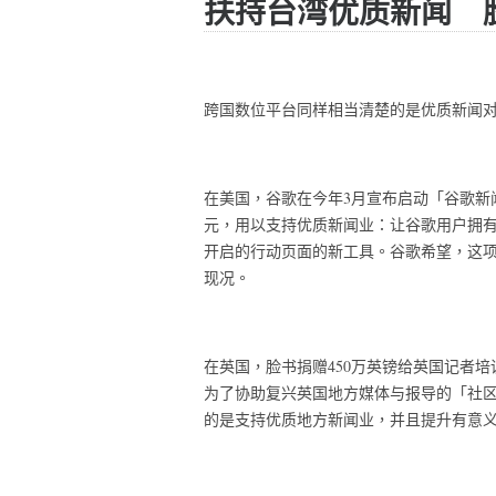
扶持台湾优质新闻 
跨国数位平台同样相当清楚的是优质新闻
在美国，谷歌在今年3月宣布启动「谷歌新
元，用以支持优质新闻业：让谷歌用户拥
开启的行动页面的新工具。谷歌希望，这
现况。
在英国，脸书捐赠450万英镑给英国记者培训协会（Nationa
为了协助复兴英国地方媒体与报导的「社区新闻方案
的是支持优质地方新闻业，并且提升有意