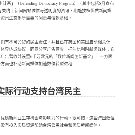
efending Democracy Program），其中包括8月宣布
合作，提供选民有关线上新闻网站诚信与透明度的资讯，期能扶植优质新闻媒
全资讯生态系所需要的问责与信赖基础。
它们有不可旁贷的民主责任，并且已在英国和美国启动相关计
闻媒体界达成协议，同意分享广告营收，挹注比利时新闻媒体；它
分享广告营收并设置6千万欧元的「数位新闻创新基金」，一方面
一方面也补助新闻媒体加速数位转型进程。
实际行动支持台湾民主
加优质新闻业生存机会与影响力的行动。很可惜，这些跨国数位
还没有投入实质资源帮助台湾公民社会和优质新闻媒体。