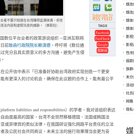
媒改
媒改
台业者不要只知道在台湾赚得盆满钵满，却坐
媒体
受违法内容和虚假讯息的威胁。（美联社）
TAGS
媒体
Facebook
影视
跨国数位平台业者的政策游说组织 ─亚洲互联网
FactCheck
），日前
致函行政院院长赖清德
，呼吁将《数位通
Google
影视
假新闻
透过充分且具实质意义的多方沟通，避免产生侵
性/别
响。
捐款
族群
也在公开信中表示「已准备好协助台湾政府实现创造一个更安
未分
待能有更深入的讨论机会，确保在此议题的合作上，能有最公平
活动
社员
网路
iabilities and responsibilities）的学者，我对该组织表达
隐私
论自由度最高的国家，台湾不会贸然移植德国、法国或韩国法
肯亚或菲律宾的类似法律。在我国研议强化网路平台责任的立法
媒
业者及公民社会共同商议，未来立法的施行效果理当会更为妥