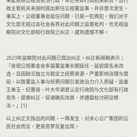
未能依照公视法依法行政，本已失却行政机关职责，且行
政主管机关未按时提出新任公视董监事，并非首次发生，
事实上，公视董事会延任问题，已是一犯再犯。我们对于
文化部无视过去社会各界对此问题之监督批判，也无视监
察院对文化部和行政院之纠正，感到遗憾不解。
2023
年监察院对此问题已提出纠正。纠正新闻稿表示；
「坐视公视基金会多届董监事长期延任、延宕提名未改
选，且因缺乏独立与稳定之经费来源，严重影响治理与营
运，以致董监人事与经费问题引发政治力介入质疑，监委
王美玉、纪惠容、叶大华调查认定行政院与文化部有行政
怠失，提案纠正，促请确实改善，并通盘检讨研议修
法。」
[1]
以上纠正文指出的问题，一再发生，对关心公广集团的公
民社会而言，更是恶梦反复出现。