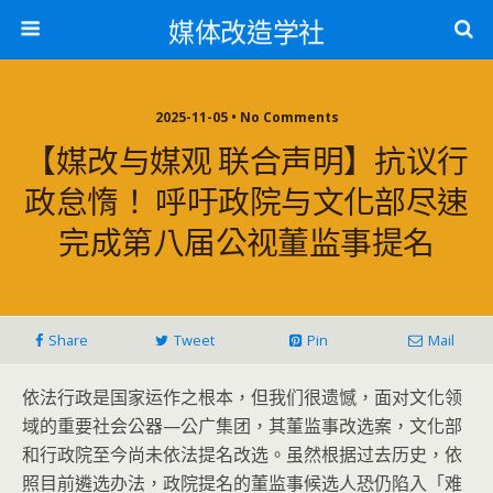
媒体改造学社
2025-11-05 • No Comments
【媒改与媒观 联合声明】抗议行
政怠惰！ 呼吁政院与文化部尽速
完成第八届公视董监事提名
Share
Tweet
Pin
Mail
依法行政是国家运作之根本，但我们很遗憾，面对文化领
域的重要社会公器
—
公广集团，其董监事改选案，文化部
和行政院至今尚未依法提名改选。虽然根据过去历史，依
照目前遴选办法，政院提名的董监事候选人恐仍陷入「难