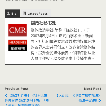
Bio
Latest Posts
媒改社秘书处
媒体改造学社(简称「媒改社」)，于
2003年5月4日，正式由学术圈、新闻
界、社运团体等立志改善本地媒体环境
的各界人士共同创立。改造台湾媒体结
构、提升全民媒体素养、保障传播从业
人员工作权，以及健全本土传播生态。
Previous Post
Next Post
【媒改社连署】《针对北车
【记者会】《卫星广播电视法》
性侵案件 媒改盟呼吁勿让「熟
修法争议说明
人关系」模糊性侵本质》