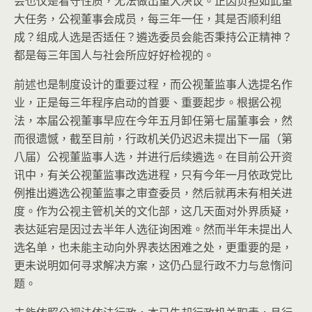
会也仅是看守性质，无法做出重大决议。正因负担如此重
大任务，公视董事会成员，每三年一任，其是否顺利组
成？组成人选是否适任？遴选委员会能否秉持公正精神？
都是每三年国人与社会所应好好检视的。
前述也是制度设计的重要过程，而公视董监事人选提名作
业，正是每三年程序启动的首要、重要起步。根据公视
法，本届公视董事早应在今年五月卸任第七届董事会，然
而很遗憾，截至目前，行政机关仍迟迟未提出下一届（第
八届）公视董监事人选，并进行后续遴选。在目前公开资
讯中，有关公视董监事改选进程，只有今年一月依政党比
例推出遴选公视董监事之审查委员，然后就再未有相关进
度。作为公视主管机关的文化部，这几天面对外界质疑，
表达延宕是因过去半年人选征询困难。然而半年未提出人
选名单，也未能主动向外界表达困难之处，更重要的是，
更未说明如何寻求解决方案，这仍凸显行政不力与怠惰问
题。