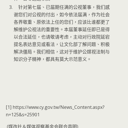
针对第七届、已届期任满的公视董事，我们感
谢您们对公视的付出，如今依法届满，作为社会
各界敬重、原依法上任的您们，应该比谁都更了
解维护公视法的重要性。本届董事延任即已是得
以合法延任，也请敬请考虑，主动对行政院延宕
提名表达意见或看法，让文化部了解问题、积极
解决僵局。我们相信，这对于维护公媒视法制与
知识分子精神，都具有莫大示范意义。
[1]
https://www.cy.gov.tw/News_Content.aspx?
n=125&s=25901
(媒改社＆媒体观察基金会联合声明)