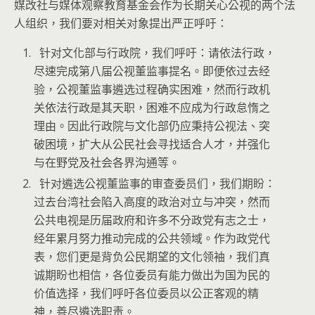
媒改社与媒体观察教育基金会作为长期关心公视的两个法
人组织，我们要对相关对象提出严正呼吁：
针对文化部与行政院，我们呼吁：请依法行政，
尽速完成第八届公视董监事提名。即便依过去经
验，公视董监事遴选过程确实困难，然而行政机
关依法行政是其天职，困难不应成为行政怠惰之
理由。因此行政院与文化部仍应秉持公视法、突
破困境，扩大从公民社会寻找适合人才，并强化
与在野党及社会各界沟通等。
针对遴选公视董监事的审查委员们，我们期盼：
过去台湾社会陷入高度的政治对立与冲突，然而
公共电视是历届政府和许多不分政党有志之士，
经年累月努力推动完成的公共领域。作为政党代
表，您们更是背负公民期望的文化领袖，我们真
诚期盼也相信，各位委员有能力做出为国为民的
价值选择，我们呼吁各位委员以公正客观的精
神，善尽遴选职责。