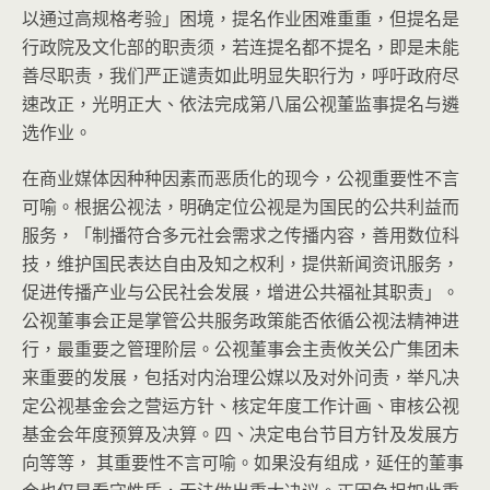
以通过高规格考验」困境，提名作业困难重重，但提名是
行政院及文化部的职责须，若连提名都不提名，即是未能
善尽职责，我们严正谴责如此明显失职行为，呼吁政府尽
速改正，光明正大、依法完成第八届公视董监事提名与遴
选作业。
在商业媒体因种种因素而恶质化的现今，公视重要性不言
可喻。根据公视法，明确定位公视是为国民的公共利益而
服务，「制播符合多元社会需求之传播内容，善用数位科
技，维护国民表达自由及知之权利，提供新闻资讯服务，
促进传播产业与公民社会发展，增进公共福祉其职责」。
公视董事会正是掌管公共服务政策能否依循公视法精神进
行，最重要之管理阶层。公视董事会主责
攸关公广集团未
来重要的发展，包括对内治理公媒以及对外问责，举凡
决
定公视基金会之营运方针、核定年度工作计画、审核公视
基金会年度预算及决算。四、决定电台节目方针及发展方
向等等， 其重要性不言可喻。如果没有组成，延任的董事