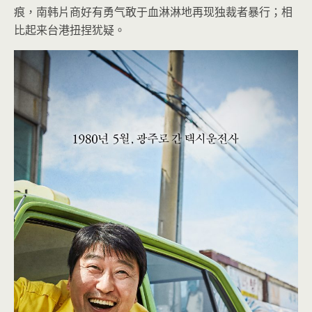
痕，南韩片商好有勇气敢于血淋淋地再现独裁者暴行；相
比起来台港扭捏犹疑。