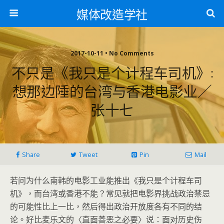
媒体改造学社
2017-10-11 • No Comments
不只是《我只是个计程车司机》:
想那边陲的台湾与香港电影业／
张十七
Share
Tweet
Pin
Mail
若问为什么南韩的电影工业能推出《我只是个计程车司
机》，而台湾或香港不能？常见就把电影界挑战政治禁忌
的可能性比上一比，然后得出政治开放度各有不同的结
论。好比麦乐文的〈直面善恶之必要〉说：面对历史伤