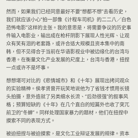
然而，如果我们已经同意最好不要“想都不想”去看历史，
我们就应该小心“拍一部像《计程车司机》的二二八／白色
恐怖电影”这样的主张。我的意思是，将需要争议的历史事
件输入电影业，输出成在枪杆阴影下展现人性光辉、让观
众有笑有泪的老套路，或许合适大规模且资本集中的南
韩，但不见得合于当前在华语影视业中被边缘化的台湾与
香港。在衡量文化产业发展的尺度上，台湾与香港，扭捏
一点或许不是坏事。
想想堪可对比的《悲情城市》和《十年》展现出拷问观众
的实验精神。侯孝贤曾开玩笑地说他为了省钱才惯用长镜
头拍摄，意外造就了另类细水长流、“后劲很强”的叙事风
格；预算短缺的《十年》在几个直白的短篇外也收了突兀
前卫的“冬蝉”。同样处理国家暴力的题材，他们在扭捏中
摸索不同的表现方式。
被迫扭捏与被迫摸索，是文化工业辩证发展的规律。资本