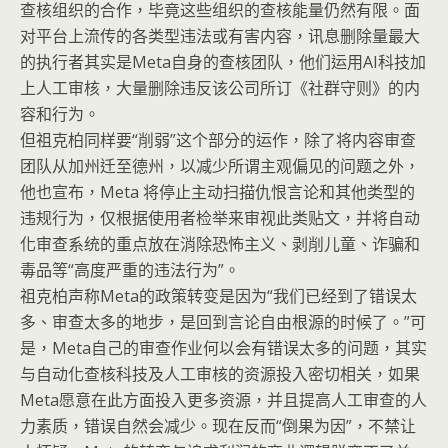
查核组织的合作，毕竟这些组织的查核能量仍然有限。面
对平台上流传的各类型违法或有害内容，讯息删除量最大
的执行者其实是Meta自身的查核团队，他们运用AI科技加
上人工审核，大量删除违反该公司所订《社群守则》的内
容和行为。
但祖克柏同样要“削弱”这个部分的运作，除了将内容审查
团队从加州迁至德州，以减少所谓主观偏见的问题之外，
他也宣布，Meta 将停止主动扫描仇恨言论和其他类型的
违规行为，仅根据使用者检举来审视此类贴文，并将自动
化审查系统的重点放在消除恐怖主义、剥削儿童、诈骗和
毒品等“高度严重的违法行为”。
祖克柏声称Meta的政策转变是因为“我们已经到了错误太
多、审查太多的地步，是回到言论自由根源的时候了。”可
是，Meta自己的审查作业何以会有错误太多的问题，其实
与自动化查核科技及人工审核的资源投入密切相关，如果
Meta愿意在此方面投入更多资源，并且提高人工审查的人
力素质，错误自然会减少。现在反而“倒果为因”，不禁让