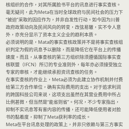
核组织的合作，对其所属脸书平台的讯息进行事实查核。
毫无疑问，此为Meta在当时全球政府与民间社会的压力下
“被迫”采取的因应作为，并非自发性行动。如今因为川普
政府政策动向及民间风向的转变，改弦易辙，实不令人意
外，亦充分显示了资本主义企业的趋利本质。
必须说明的是，Mata的事实查核政策并不是将事实查核组
织判定为假的讯息予以删除，而是降低它在平台上的传播
速度。而且，从事查核的第三方组织除须遵循国际事实查
核联盟（IFCN）所订的专业准则外，每年亦必须接受独立
专家的审核，才能继续承担资讯查核的任务。
在事实查核的作业上，Meta必须为此建立协作机制并付费
给第三方合作单位，确有实际费用的支出。对于追求利润
的跨国科技公司来说，这项支出虽然在其营业费用中所占
比例甚微，但当然是“能省则省”。何况，不少专家指出，
抑制不实讯息等有害内容的传播，还可能降低使用者对脸
书的黏着度，抑制了Meta获利率的成长。
Meta在平台讯息处理的政策上，并非只依赖与第三方事实