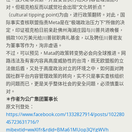
对。但祖克柏反而以感觉社会出现“文化转折点 ”
（cultural tipping point)为由，进行政策翻转。对此，国
际事实查核联盟指责Meta是在“极端政治压力下”所做的决
定，印证祖克柏日前亲赴佛州海湖庄园与川普共进晚餐，
捐款100万美元给川普就职典礼基金，以及聘任川普密友
为董事等作为，洵非虚语。
不过，可以预见，Mata的政策转变势必会向全球推进。网
路违法及有害内容具高度威胁性的台湾，既无欧盟般的立
法做后盾，又处于高度政治对立的环境之中，如何面对跨
国社群平台内容管理政策的转向，实不只是事实查核组织
的问题而已，更是关乎整体社会的安全问题，必须慎重以
对。
＊作者为公广集团董事长
原文刊登处：
https://www.facebook.com/1332827914/posts/102280
45723631716/?
mibextid=wwXIfr&rdid=BMa61MUop3QYgWVh