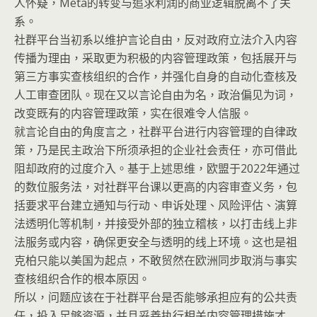
人怀疑，Meta的转变与追求利润的商业逻辑脱离不了关
系。
社群平台当初系以维护言论自由，反对政府立法介入内容
传播为理由，采取更为积极的内容管理政策，包括展开与
第三方事实查核组织的合作，并强化自身的自动化查核及
人工审查团队。现在又以言论自由为名，政治偏见为词，
改变既有的内容管理政策，实在很难令人信服。
就言论自由的角度言之，社群平台进行内容管理的自律政
策，乃是民主政治下所须𠄘担的企业社会责任，亦可借此
阻却政府的过度介入。基于上述思维，欧盟于2022年通过
的数位服务法，对社群平台课以更高的内容审查义务，包
括要求平台建立通知与行动、申诉处理、风险评估、演算
法透明化等机制，并接受外部的独立稽核，以打击线上非
法服务或内容，确保更安全与透明的线上环境。这也是祖
克柏只能以美国为起点，不敢贸然在欧洲同步取消与事实
查核组织合作的根本原因。
所以，问题应该在于社群平台是否能够承担应有的公共责
任，投入足够资源，并且妥善执行相关内容管理措施才