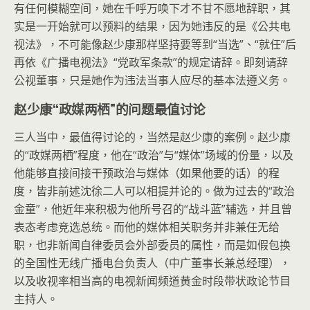
有任何模糊空间，她在千呼万唤下才不甘不愿地辞职，其
实是一开始就可以预料的结果，因为她违反的是《公共电
视法》，不可能像赵少康那样坚持要等到“当选”、“就任”后
再依《广播电视法》“党政军条款”的规定请辞。即刻请辞
公视董事，只是她作为违法当事人应尽的基本法遵义务。
赵少康“政媒两栖”的问题最值讨论
三人当中，最值得讨论的，当然是赵少康的案例。赵少康
的“政媒两栖”程度，他在“政治”与“媒体”场域的份量，以及
他能够直接间接干预政治与媒体（如果他要的话）的程
度，皆非前述沈徐二人可以相提并论的。做为过去的“政治
金童”，他近年来积极为他所号召的“战斗蓝”辅选，并且曾
表态考虑竞选总统。而他的媒体相关职务并非兼任无给
职，也非新闻自律委员会外部委员的属性，而是如假包换
的全国性无线广播电台负责人（中广董事长兼总经理），
以及收视率相当高的电视新闻频道黄金时段带状政论节目
主持人。