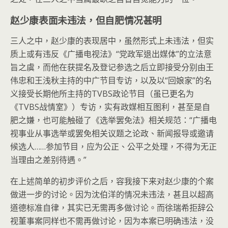
赵少康表面未违法，但自肥情况甚明
三人之中，赵少康的表现居中，虽然形式上未违法，但实
质上或有违反《广播电视法》“党政军退出媒体”的立法意
旨之虞，而他在获提名及登记参选之后立即接受分别由王
伟忠和王浅秋主持的中广节目专访，以及以“回娘家”的名
义接受长期他所主持的TVBS政论节目（虽已更名为
《TVBS战情室》）专访，实有政媒相互图利，甚至是自
肥之嫌，也可能触碰了《选举罢免法》相关规范：“广播电
视事业从事选举或罢免相关议题之论政、新闻报导或邀请
候选人……参加节目，应为公正、公平之处理，不得为无正
当理由之差别待遇。”
在上述简单的初步评价之后，容我接下来对赵少康的个案
做进一步的讨论。因为沈伯洋的情况未违法，甚且以超高
道德标准自律，其实已无需再多做讨论。而徐瑞希拒辞公
视董事案同样也不需再做讨论，因为本案已明确违法，没