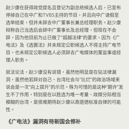
赵少康在获得政党提名且登记为副总统候选人后，已宣布
停掉自己在中广和TVBS主持的节目，并且向中广请假至
选举结束，但并未辞去中广董事长兼总经理职务。赵少康
辩称自己当选后会辞中广董事长及总经理，但现在不会
辞，因为他目前为止已做了“超越法律”的要求，因为《广
电法》及《选罢法》并未规定公职候选人不得主持广电节
目，也未规定公职候选人必须辞去广电媒体的董监事或经
理人职务。
就法论法，赵少康没有说错，虽然他明显是在钻法律漏
洞，虽然他若辞对自己、台湾社会与“比烂”的政治场域来
说会是一次“向上提升”的示范。殊为可惜的是这种“期许”发
生不了作用，特别是在以胜选为唯一考量、政媒分际相当
模糊的台湾，是很难期待赵少康以高道德标准自律的可能
性。
《广电法》漏洞有待新国会修补