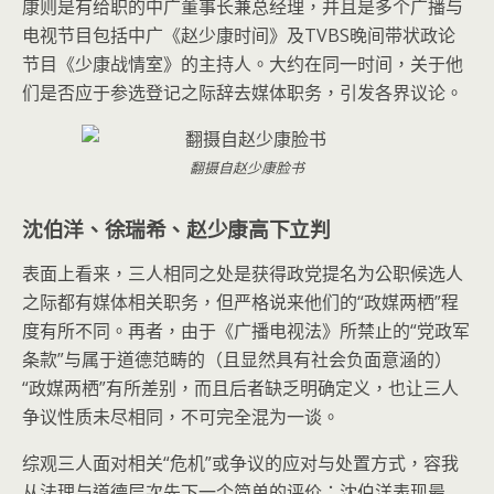
康则是有给职的中广董事长兼总经理，并且是多个广播与
电视节目包括中广《赵少康时间》及TVBS晚间带状政论
节目《少康战情室》的主持人。大约在同一时间，关于他
们是否应于参选登记之际辞去媒体职务，引发各界议论。
翻摄自赵少康脸书
沈伯洋、徐瑞希、赵少康高下立判
表面上看来，三人相同之处是获得政党提名为公职候选人
之际都有媒体相关职务，但严格说来他们的“政媒两栖”程
度有所不同。再者，由于《广播电视法》所禁止的“党政军
条款”与属于道德范畴的（且显然具有社会负面意涵的）
“政媒两栖”有所差别，而且后者缺乏明确定义，也让三人
争议性质未尽相同，不可完全混为一谈。
综观三人面对相关“危机”或争议的应对与处置方式，容我
从法理与道德层次先下一个简单的评价：沈伯洋表现最