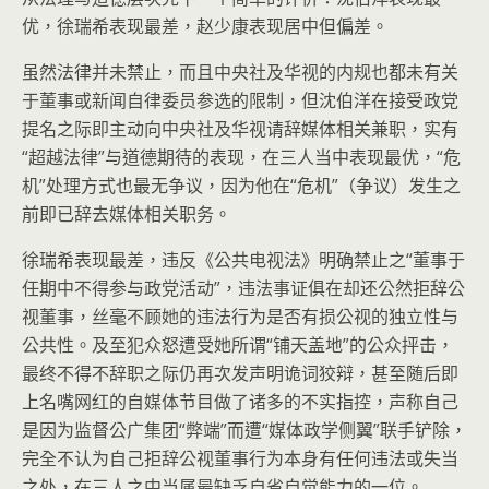
优，徐瑞希表现最差，赵少康表现居中但偏差。
虽然法律并未禁止，而且中央社及华视的内规也都未有关
于董事或新闻自律委员参选的限制，但沈伯洋在接受政党
提名之际即主动向中央社及华视请辞媒体相关兼职，实有
“超越法律”与道德期待的表现，在三人当中表现最优，“危
机”处理方式也最无争议，因为他在“危机”（争议）发生之
前即已辞去媒体相关职务。
徐瑞希表现最差，违反《公共电视法》明确禁止之“董事于
任期中不得参与政党活动”，违法事证俱在却还公然拒辞公
视董事，丝毫不顾她的违法行为是否有损公视的独立性与
公共性。及至犯众怒遭受她所谓“铺天盖地”的公众抨击，
最终不得不辞职之际仍再次发声明诡词狡辩，甚至随后即
上名嘴网红的自媒体节目做了诸多的不实指控，声称自己
是因为监督公广集团“弊端”而遭“媒体政学侧翼”联手铲除，
完全不认为自己拒辞公视董事行为本身有任何违法或失当
之处，在三人之中当属最缺乏自省自觉能力的一位。