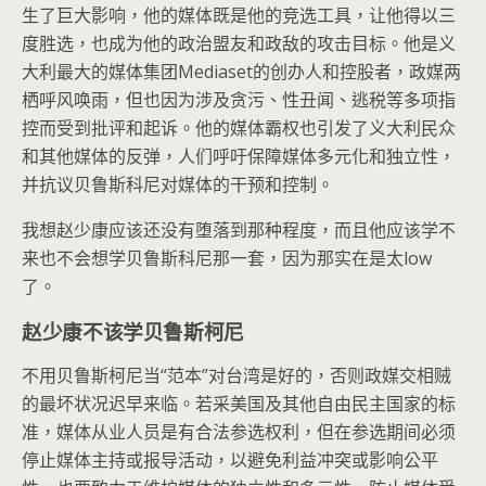
生了巨大影响，他的媒体既是他的竞选工具，让他得以三
度胜选，也成为他的政治盟友和政敌的攻击目标。他是义
大利最大的媒体集团Mediaset的创办人和控股者，政媒两
栖呼风唤雨，但也因为涉及贪污、性丑闻、逃税等多项指
控而受到批评和起诉。他的媒体霸权也引发了义大利民众
和其他媒体的反弹，人们呼吁保障媒体多元化和独立性，
并抗议贝鲁斯科尼对媒体的干预和控制。
我想赵少康应该还没有堕落到那种程度，而且他应该学不
来也不会想学贝鲁斯科尼那一套，因为那实在是太low
了。
赵少康不该学贝鲁斯柯尼
不用贝鲁斯柯尼当“范本”对台湾是好的，否则政媒交相贼
的最坏状况迟早来临。若采美国及其他自由民主国家的标
准，媒体从业人员是有合法参选权利，但在参选期间必须
停止媒体主持或报导活动，以避免利益冲突或影响公平