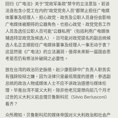
回归《广电法》关于“党政军条款”禁令的立法意旨，若该
法连包含小党工在内的“政党党务人员”都禁止担任广电媒
体董事及经理人，担心政党、政务及公职人员身份会影响
广电媒体被期待的公器角色，也担心政党、政党党务工作
人员及选任公职人员可能“公器私用”（包括利用广电媒体
辅选特定政党及候选人），岂可能对政党提名的副总统候
选人名正言顺担任广电媒体董事及经理人一事无动于衷？
这显然是《广电法》的立法漏洞，值得未来新一届国会思
考是否仍有修法补破网之必要性。
放在台湾的政治历史脉络，赵少康拒辞中广负责人职务实
有强辞狡辩之嫌，因为法律只是最低限度的道德，参选副
总统的政治人物或媒体人士不应不讲政治道德与媒体伦
理，毕竟台湾不是义大利，除非他老兄是想向前几个月才
过世的义大利义前总理贝鲁斯科尼（Silvio Berlusconi）
看齐？
众所周知，贝鲁斯科尼的媒体帝国对义大利政治和社会产