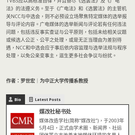
TVBS应以高标准自律，并且善尽《选罢法》及《广电
法》的法遵义务。至于《广电法》和《选罢法》的主管机
关NCC与中选会，则不必预设立场聚焦特定媒体的选举报
导与评论内容。广电媒体的选举新闻与评论若有任何违法
问题，包括违反事实查证与公平原则，包括未给相关议题
或候选人公正、公平之处理，或是无正当理由为差别待
遇，NCC和中选会应于事后依内容监理与选举法规与程序
处理，以免公亲变事主，滋生更多社会争议与纷扰。
作者：罗世宏
｜
为中正大学传播系教授
Bio
Latest Posts
媒改社秘书处
媒体改造学社(简称“媒改社”)，于2003年
5月4日，正式由学术圈、新闻界、社运