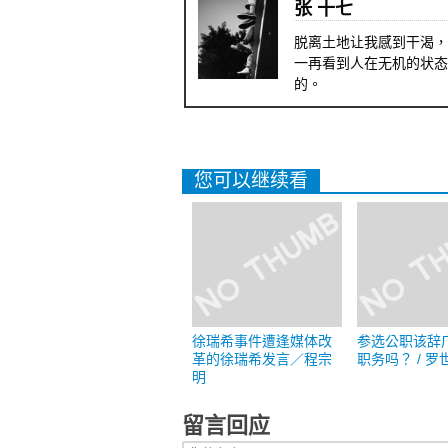
张 十七
脱离土地让我感到干渴，
一再看到人在无机的状态
的。
您可以继续看
徐瑞希事件遭逢媒体改
参选公职该辞
革的徐瑞希发言／程宗
职务吗？ / 罗
明
留言回应