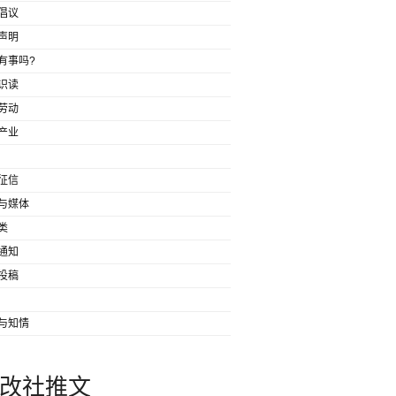
倡议
声明
有事吗?
识读
劳动
产业
征信
与媒体
类
通知
投稿
与知情
改社推文