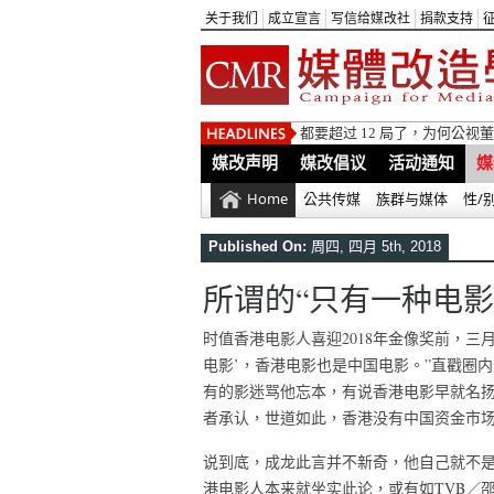
关于我们
成立宣言
写信给媒改社
捐款支持
都要超过 12 局了，为何公
媒改声明
媒改倡议
活动通知
媒
Home
公共传媒
族群与媒体
性/
Published On:
周四, 四月 5th, 2018
所谓的“只有一种电影
时值香港电影人喜迎2018年金像奖前，三
电影’，香港电影也是中国电影。”直戳圈
有的影迷骂他忘本，有说香港电影早就名
者承认，世道如此，香港没有中国资金市
说到底，成龙此言并不新奇，他自己就不
港电影人本来就坐实此论，或有如TVB／邵氏