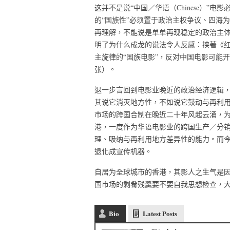
这并不是说“中国／华语（Chinese）”电影
的“国族性”必须置于政治主权争议、四海
再理解，不能说是单单再现稳定的政治主
明了为什么成龙的说法令人反感：挟著《红
主旋律的“国族电影”，反对中国电影可能开展的
张）。
退一步言回到电影业晚近的政治经济逻辑
其说它消灭地方性，不如说它鼓动与再利
市场的跨国合制在晚近二十年风起云涌，为Neg
港，一度作为华语电影业的跨国生产／分
理、吸纳与再利用地方差异性的能力。而今
退化成宣传机器。
自居为全球城市的香港，其影人之生气是
国市场的剩肴残羹要不要自我思想检查，
Bio
Latest Posts