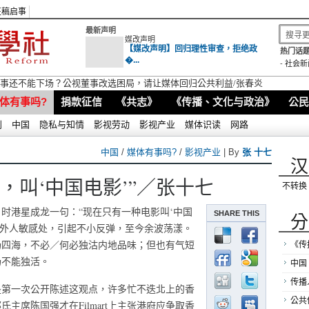
征稿启事
最新声明
媒改声明
【媒改声明】回归理性审查，拒绝政
热门话题
�...
-
社会新
视董事还不能下场？公视董事改选困局，请让媒体回归公共利益/张春炎
体有事吗?
捐款征信
《共志》
《传播、文化与政治》
公民
别
中国
隐私与知情
影视劳动
影视产业
媒体识读
网路
中国
/
媒体有事吗?
/
影视产业
| By
张 十七
汉
，叫‘中国电影’”／张十七
不转换
月时港星成龙一句：“现在只有一种电影叫‘中国
SHARE THIS
分
内外人敏感处，引起不小反弹，至今余波荡漾。
扬四海，不必／何必独沽内地品味；但也有气短
《传
场不能独活。
中国
传播
是第一次公开陈述这观点，许多忙不迭北上的香
公共
主席陈国强才在Filmart上主张港府应争取香