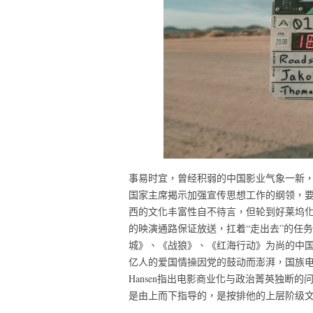
事易时宜，曾经积弱的中国影业气象一新
国家主席揭示加强宣传思想工作的纲领，要
西的文化丰富性自不待言，但轮到好莱坞
的映演通路保证放送，扛着“走出去”的任
城》、《战狼》、《红海行动》为尚的中
亿人的爱国情操因党的鼓动而澎湃，国族电影
Hansen指出电影商业化与政治菁英独断
是由上而下指导的，是按排他的上层阶级文