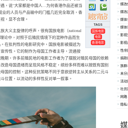
媒改
遇，说“大家都是中国人…为何香港作品还被当
视业的人员与产品输中的门槛几近完全取消，香
媒改
歧视，显不合理。
媒体
TAGS
媒体
义主旋律的呼声，很有国族电影（national
国族电影
影视
研究理论中，对照于后殖民情境下的混种作品而生
电影
香港电影
影视
品。在批判性的电影研究中，国族电影被描述为
与宣传性。它的制作为母国工作者主导，流通按
性/别
纪晚期，许多前殖民地的电影工作者为了摆脱对殖民母国的依赖
捐款
，改造母国遗绪而呈现风格不稳定，缤纷多样而难以按既有国别
族群
战母国的控制。这种反抗策略不同于意欲逆转主从关系的二元斗
未分
战斗位置，以流动的多样性反对单一叙事。
活动
社员
网路
隐私
媒