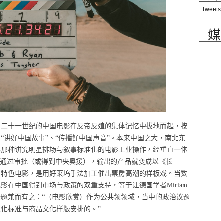
Tweets
媒
，二十一世纪的中国电影在反帝反殖的集体记忆中拔地而起，按
“讲好中国故事”、“传播好中国声音”。本来中国之大，南北东
化那种讲究明星排场与叙事标准化的电影工业操作，经垂直一体
务通过审批（或得到中央奥援），输出的产品就变成以《长
国特色电影，是用好莱坞手法加工催出票房高潮的样板戏。当数
在中国得到市场与政策的双重支持，等于让德国学者Miriam
的问题兼而有之：“（电影欣赏）作为公共领领域，当中的政治议题
化标准与商品文化样版安排的。”