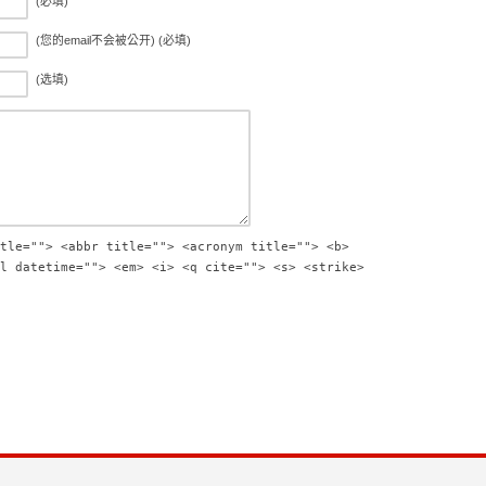
(必填)
(您的email不会被公开) (必填)
(选填)
tle=""> <abbr title=""> <acronym title=""> <b>
l datetime=""> <em> <i> <q cite=""> <s> <strike>