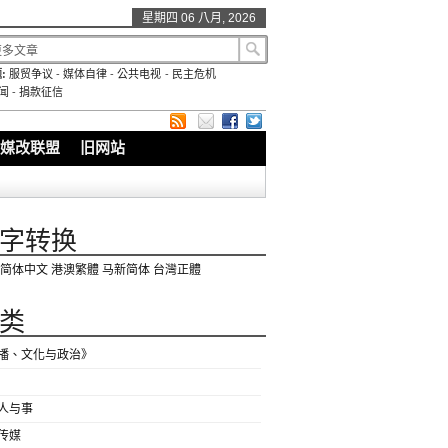
星期四 06 八月, 2026
:
服贸争议
-
媒体自律
-
公共电视
-
民主危机
闻
-
捐款征信
媒改联盟
旧网站
字转换
简体中文
港澳繁體
马新简体
台灣正體
类
播、文化与政治》
人与事
传媒