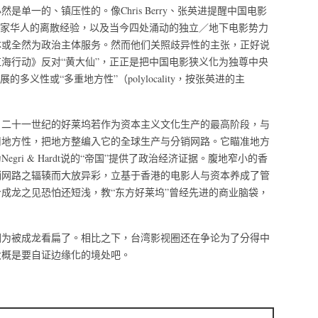
必然是单一的、镇压性的。像Chris Berry、张英进提醒中国电影
为家华人的离散经验，以及当今四处涌动的独立／地下电影势力
体或全然为政治主体服务。然而他们关照歧异性的主张，正好说
海行动》反对“黄大仙”，正正是把中国电影狭义化为独尊中央
多义性或“多重地方性”（polylocality，按张英进的主
，二十一世纪的好莱坞若作为资本主义文化生产的最高阶段，与
用地方性，把地方整编入它的全球生产与分销网路。它瞄准地方
ri & Hardt说的“帝国”提供了政治经济证据。腹地窄小的香
销网路之辐辏而大放异彩，立基于香港的电影人与资本养成了管
成龙之见恐怕还短浅，教“东方好莱坞”曾经先进的商业脑袋，
因为被成龙看扁了。相比之下，台湾影视圈还在争论为了分得中
大概是要自证边缘化的境处吧。