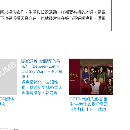
所以相信农作、生活和知识活动一样都要有机的才好。是说
下也是活得天真自在，也就经常会在好与不好间挣扎。满累
避免情绪化与去知性
化，透过历史脉络重认
识俄乌战争 / 郭力昕
广电媒体
OTT时代的八点档“重
世宏
生”—为什么我们需要
《华灯初上》／魏玓