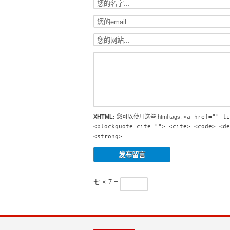
XHTML:
您可以使用这些 html tags:
<a href="" ti
<blockquote cite=""> <cite> <code> <de
<strong>
七 × 7 =