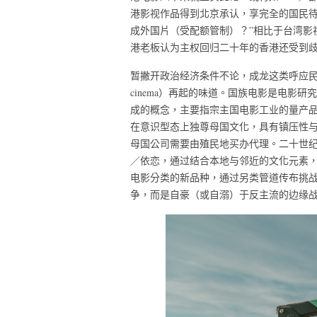
港影视作品得到北京承认，享完全的国民待
成外国片（受配额管制）？”相比于台湾影
港老板认为主权回归二十年的香港还受到
暂撇开政治经济条件不论，成龙这类呼应民族大
cinema）再起的味道。国族电影是电影
成的概念，主要指宗主国电影工业的量产
在意识型态上独尊母国文化，具有镇压性
母国公司需要由殖民地买办代理。二十世
／依恋，通过结合本地与邻近的文化元素
电影分类的新品种，通过另类管道传布挑
争，而是自豪（或自溺）于反主流的边缘