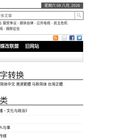
星期六 08 八月, 2026
:
服贸争议
-
媒体自律
-
公共电视
-
民主危机
闻
-
捐款征信
媒改联盟
旧网站
字转换
简体中文
港澳繁體
马新简体
台灣正體
类
播、文化与政治》
人与事
传媒