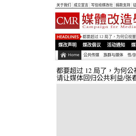
关于我们
成立宣言
写信给媒改社
捐款支持
都要超过 12 局了，为何公
媒改声明
媒改倡议
活动通知
媒
Home
公共传媒
族群与媒体
性/
都要超过 12 局了，为
请让媒体回归公共利益/张