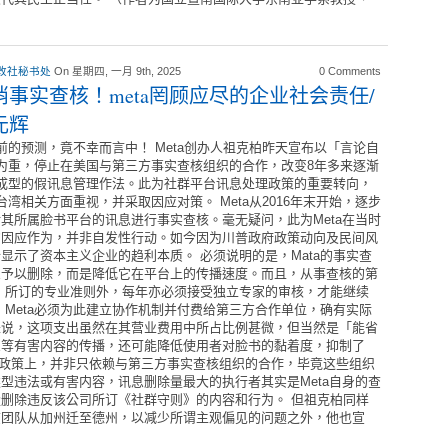
改社秘书处
On 星期四, 一月 9th, 2025
0 Comments
消事实查核！meta罔顾应尽的企业社会责任/
元辉
前的预测，竟不幸而言中！ Meta创办人祖克柏昨天宣布以「言论自
为重，停止在美国与第三方事实查核组织的合作，改变8年多来逐渐
成型的假讯息管理作法。此为社群平台讯息处理政策的重要转向，
台湾相关方面重视，并采取因应对策。 Meta从2016年末开始，逐步
其所属脸书平台的讯息进行事实查核。毫无疑问，此为Meta在当时
的因应作为，并非自发性行动。如今因为川普政府政策动向及民间风
显示了资本主义企业的趋利本质。 必须说明的是，Mata的事实查
息予以删除，而是降低它在平台上的传播速度。而且，从事查核的第
N）所订的专业准则外，每年亦必须接受独立专家的审核，才能继续
，Meta必须为此建立协作机制并付费给第三方合作单位，确有实际
来说，这项支出虽然在其营业费用中所占比例甚微，但当然是「能省
息等有害内容的传播，还可能降低使用者对脸书的黏着度，抑制了
处理的政策上，并非只依赖与第三方事实查核组织的合作，毕竟这些组织
型违法或有害内容，讯息删除量最大的执行者其实是Meta自身的查
量删除违反该公司所订《社群守则》的内容和行为。 但祖克柏同样
查团队从加州迁至德州，以减少所谓主观偏见的问题之外，他也宣