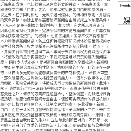
乏民主正当性，也让社会无从建立必要的共识。 在民主国家，立
Tweets
，即便条文高举「自由」之名，也难以避免伤害自由的实质内涵。
争议之处，在于同时松动「党政军退出媒体」的结构性原则，并削弱
媒
样的双重调整，实际上是在高度破坏新闻自由得以成立的制度条件，
中，从来不是免于制度监督的特权。相反地，它之所以具有正当
并因此必须承担公共责任。宪法所保障的言论与新闻自由，并非仅属
媒体获取可信资讯」的权利。 也正因如此，国家不仅不得恣意干
资本力量渗透新闻体系，防止任何特权破坏新闻媒体扮演第四权的功
民主社会为防止权力垄断资讯管道所建立的制度防线。 然而，当
范，并同步弱化罚则与监理工具，等同于默许政治权力得以透过资本
计，将使政治的黑手再度隐形、不受规范且难以究责的进入新闻媒
度。 同样令人忧心的，是对新闻台执照制度的全面松动。新闻频
源，并对民主舆论具有结构性影响。执照制度的存在，目的正在于确
待，让自由多元的新闻能够被负责任的产制和使用。 若换照审查
痪，那么制度将失去淘汰失格经营者的能力。一但有少数媒体以长期
占用频道、影响公共舆论，将造成劣币占领稀缺的新闻频道。此外，
解。 诚然现行广电三法有值得修改之处，而真正值得社会思考的
生态变迁之处，修法的方向应是通盘检讨、整体调整，而非选择性拆
有权透明、制度化保障新闻专业自主、保留可实际运作的退出机制，
而不是让权力更容易介入、让制度更难问责。 在此提醒，新闻自
更自由，而在于让公共监督得以持续运作。第四权的正当性，来自专
营运自然也应该受到监督和有效检视。若修法方向背离此一原则，民
是民主社会自我修正的能力。 立法院此刻所面对的，不只是一次
的考验。蓝白部分立委的刻意修法，若不能回到宪政价值与公共利益
代其民主正当性。 （作者为国立暨南国际大学东南亚学系教授、