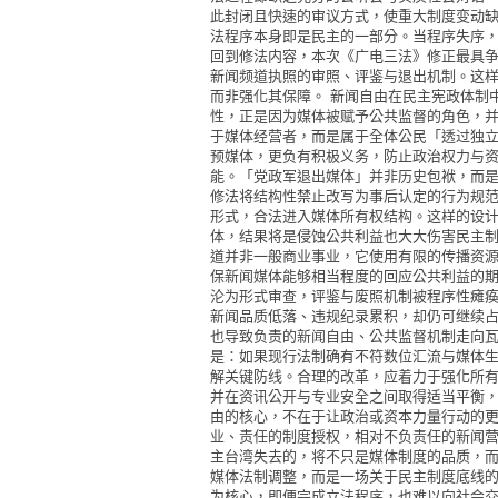
此封闭且快速的审议方式，使重大制度变动缺
法程序本身即是民主的一部分。当程序失序
回到修法内容，本次《广电三法》修正最具
新闻频道执照的审照、评鉴与退出机制。这
而非强化其保障。 新闻自由在民主宪政体制
性，正是因为媒体被赋予公共监督的角色，
于媒体经营者，而是属于全体公民「透过独立
预媒体，更负有积极义务，防止政治权力与
能。「党政军退出媒体」并非历史包袱，而是
修法将结构性禁止改写为事后认定的行为规
形式，合法进入媒体所有权结构。这样的设
体，结果将是侵蚀公共利益也大大伤害民主制
道并非一般商业事业，它使用有限的传播资
保新闻媒体能够相当程度的回应公共利益的期
沦为形式审查，评鉴与废照机制被程序性瘫
新闻品质低落、违规纪录累积，却仍可继续
也导致负责的新闻自由、公共监督机制走向瓦
是：如果现行法制确有不符数位汇流与媒体
解关键防线。合理的改革，应着力于强化所
并在资讯公开与专业安全之间取得适当平衡，
由的核心，不在于让政治或资本力量行动的
业、责任的制度授权，相对不负责任的新闻
主台湾失去的，将不只是媒体制度的品质，而
媒体法制调整，而是一场关于民主制度底线
为核心，即便完成立法程序，也难以向社会交