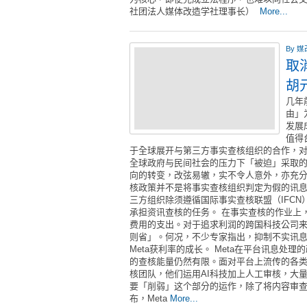
社团法人媒体改造学社理事长）
More...
By
媒
取
胡
几年
由」
发展
值得
于全球展开与第三方事实查核组织的合作，对
全球政府与民间社会的压力下「被迫」采取
向的转变，改弦易辙，实不令人意外，亦充分
核政策并不是将事实查核组织判定为假的讯
三方组织除须遵循国际事实查核联盟（IFC
承担资讯查核的任务。 在事实查核的作业上
费用的支出。对于追求利润的跨国科技公司
则省」。何况，不少专家指出，抑制不实讯
Meta获利率的成长。 Meta在平台讯息
的查核能量仍然有限。面对平台上流传的各类
核团队，他们运用AI科技加上人工审核，大
要「削弱」这个部分的运作，除了将内容审
布，Meta
More...