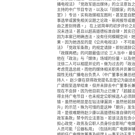
播电视法》「党政军退出媒体」的立法意旨
主持的中广节目专访，以及以「回娘家」的名义
室》）专访，实有政媒相互图利，甚至是自
事选举或罢免相关议题之论政、新闻报导或
由之差别待遇。」 在上述简单的初步评价之
况未违法，甚且以超高道德标准自律，其实
因为本案已明确违法，没有任何模糊空间，
果，因为她违反的是《公共电视法》，不可
法》「党政军条款」的规定请辞。即刻请辞公
「政媒两栖」的问题最值讨论 三人当中，最
他在「政治」与「媒体」场域的份量，以及
沈徐二人可以相提并论的。做为过去的「政
考虑竞选总统。而他的媒体相关职务并非兼
国性无线广播电台负责人（中广董事长兼总
持人。 赵少康在获得政党提名且登记为副总
广请假至选举结束，但并未辞去中广董事长
现在不会辞，因为他目前为止已做了「超越
得主持广电节目，也未规定公职候选人必须辞
错，虽然他明显是在钻法律漏洞，虽然他若
升」的示范。殊为可惜的是这种「期许」发
湾，是很难期待赵少康以高道德标准自律的可
政军条款」禁令的立法意旨，若该法连包含
担心政党、政务及公职人员身份会影响广电
人员可能「公器私用」（包括利用广电媒体
顺担任广电媒体董事及经理人一事无动于衷