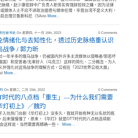
史脉络，赵少康拒辞中广负责人职务实有强辞狡辩之嫌，因为法律
物或媒体人士不应不讲政治道德与媒体伦理，毕竟台湾不是义大利，
总理贝鲁斯科尼（Silvio
More...
改社秘书处
On 星期四, 十一月 16th, 2023
0 Comments
免情绪化与去知性化，透过历史脉络重认识
乌战争 / 郭力昕
过一年半多的俄乌战争，仍被国内外许多主流媒体以侵略者/邪恶坏
俄国）和受害者/无辜好人（乌克兰）这样的简化、二分概念，为人
义并强化对这场战争的理解方式。公视在「2023世界公视大展」
st
More...
 玓
On 星期二, 二月 15th, 2022
0 Comments
TT时代的八点档「重生」—为什么我们需要
华灯初上》／魏玓
子入坑热门台剧《华灯初上》没多久，我就开始有种无以名状的既
，后来慢慢懂了，原来，《华灯》就是OTT时代的八点档连续剧
 会这样说，当然需要再精确一些。
More...