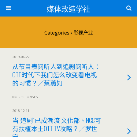
媒体改造学社
Categories ›
影视产业
2019-04-22
从节目表阅听人到追剧阅听人：
OTT时代下我们怎么改变看电视
的习惯？／蔡蕙如
NO RESPONSES
2018-12-11
当“追剧”已成潮流 文化部、NCC可
有扶植本土OTT TV攻略？／罗世
宏