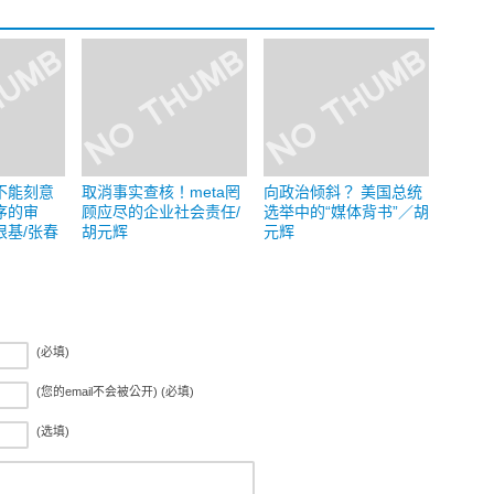
不能刻意
取消事实查核！meta罔
向政治倾斜？ 美国总统
序的审
顾应尽的企业社会责任/
选举中的“媒体背书”／胡
根基/张春
胡元辉
元辉
(必填)
(您的email不会被公开) (必填)
(选填)