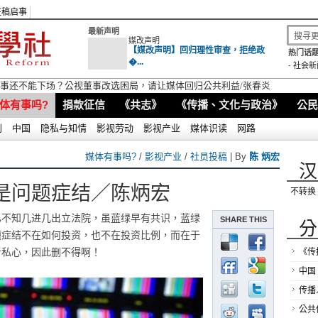
征稿启事
最新声明
媒改声明
【媒改声明】回归理性审查，拒绝政
热门话题
�...
-
社会新
视董事还不能下场？公视董事改选困局，请让媒体回归公共利益/张春炎
体有事吗?
捐款征信
《共志》
《传播、文化与政治》
公民
别
中国
隐私与知情
影视劳动
影视产业
媒体识读
网路
媒体有事吗?
/
影视产业
/
社员投稿
| By
陈 炳宏
汉
是问题症结／陈炳宏
不转换
已不知几进几出立法院，虽蓝绿早有共识，蓝绿
SHARE THIS
分
题症结不在如何投资，也不在投资比例，而在于
者私心，因此删不得啊！
《传
中国
传播
公共