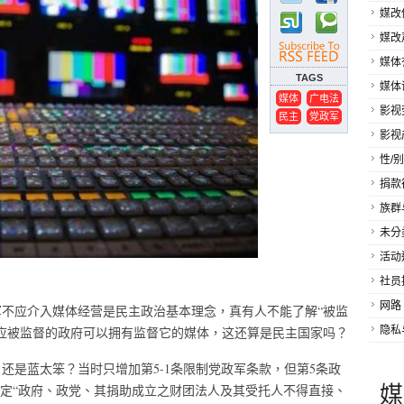
媒改
媒改
媒体
TAGS
媒体
媒体
广电法
影视
民主
党政军
影视
性/别
捐款
族群
未分
活动
社员
网路
不应介入媒体经营是民主政治基本理念，真有人不能了解“被监
隐私
应被监督的政府可以拥有监督它的媒体，这还算是民主国家吗？
，还是蓝太笨？当时只增加第5-1条限制党政军条款，但第5条政
媒
条规定“政府、政党、其捐助成立之财团法人及其受托人不得直接、