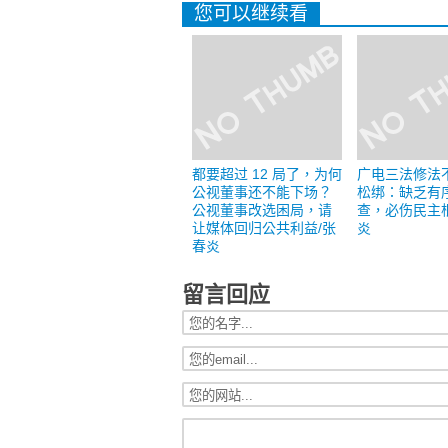
您可以继续看
都要超过 12 局了，为何
广电三法修法
公视董事还不能下场？
松绑：缺乏有
公视董事改选困局，请
查，必伤民主
让媒体回归公共利益/张
炎
春炎
留言回应