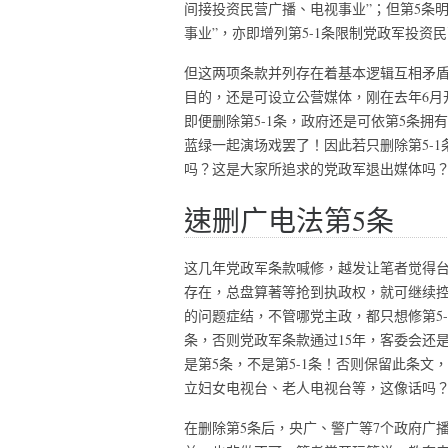
间接投资民营广播、电视事业”；但第5条
事业”，亦即增列第5-1条限制党政军投资
但这两项条款并列存在着基本逻辑互相矛
目的，还是可设立公营媒体，刚在去年6月
即便删除第5-1条，政府还是可依第5条
蓝绿一起演场戏罢了！因此若只删除第5-1
吗？这是大家所追求的党政军退出媒体吗
速删广电法第5条
这几年党政军条款喊修，越发让笔者觉得台
存在，总盘算著等抢到执政权，就可继续
的问题症结，不管哪党主政，都只想修第5
条，否则党政军条款通过15年，客委会还
是第5条，不是第5-1条！否则保留此条文
立妇女电视台、老人电视台等，这像话吗
在删除第5条后，央广、警广等7个政府广