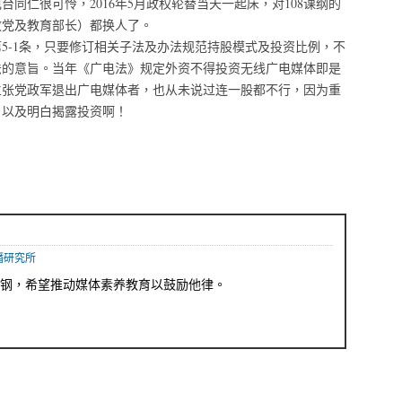
同仁很可怜，2016年5月政权轮替当天一起床，对108课纲的
政党及教育部长）都换人了。
5-1条，只要修订相关子法及办法规范持股模式及投资比例，不
法的意旨。当年《广电法》规定外资不得投资无线广电媒体即是
主张党政军退出广电媒体者，也从未说过连一股都不行，因为重
，以及明白揭露投资啊！
播研究所
钢，希望推动媒体素养教育以鼓励他律。