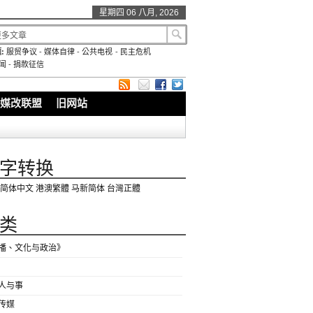
星期四 06 八月, 2026
:
服贸争议
-
媒体自律
-
公共电视
-
民主危机
闻
-
捐款征信
媒改联盟
旧网站
字转换
简体中文
港澳繁體
马新简体
台灣正體
类
播、文化与政治》
人与事
传媒