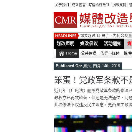
关于我们
成立宣言
写信给媒改社
捐款支持
都要超过 12 局了，为何公
媒改声明
媒改倡议
活动通知
媒
Home
公共传媒
族群与媒体
性/
Published On:
周六, 四月 14th, 2018
笨蛋！党政军条款不
近几年《广电法》删除党政军条款的修法
政权亦已再次轮替，但还是无法通过，问
此项修法不仅违反民主理念，更凸显主政