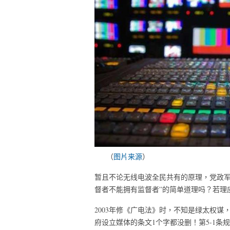
（
图片来源
）
暂且不论无线电波全民共有的原理，党政军
督者不能拥有监督者”的简单道理吗？若理
2003年修《广电法》时，不知是绿太权谋
府设立媒体的条文1个字都没删！第5-1