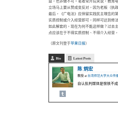
益，也非做不可。笔者常开玩笑说，教育电台
立场马上要从赞成变反对，因为老板（执
最后，《广电法》应保留实践民主理念的第
实质控制或介入经营即可，同样可达到修
如此解套的，现在为何不能这样做？过去
点应该在于不得实质控制、不得介入经营
（原文刊登于
苹果日报
）
Bio
Latest Posts
陈 炳宏
教授
at
台湾师范大学大众传
自认批判媒体是恨铁不成