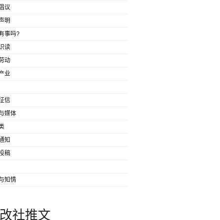
倡议
声明
有事吗?
识读
劳动
产业
征信
与媒体
类
通知
投稿
与知情
改社推文