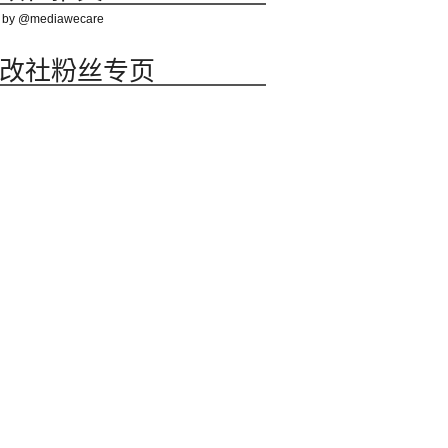
 by @mediawecare
改社粉丝专页