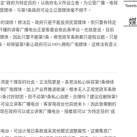
明定“政府为特定目的，以政府名义所设立者，为公营广播、电视
Tweets
民营媒体，与第5条政府可设立公营媒体毫不相干。
媒
盾的误缪！修法后，政府只是不能投资民营媒体，但只要有特定
开播的讲客广播电台正是客委会依此条申设。也就是说，目前
拥有媒体，因此只要不删第5条，修党政军条款都只是假议题，只是
条，却保留第5条让政府可以100%拥有广电媒体，这修法有意义
？
湾是个理盲的社会，立法院更是。各党派私心纵容第5条继续
控制广电媒体，加上产业界推波助澜，根本无人正视党政军条款
-1条讨好财团，但不动第5条私心自肥，合理吗？建议应删除第5
是可设立讲客广播电台，客家电视台也前途未卜。因此急需删的
，现在政府可以成立讲客广播电台，接着就可以“为特定目的”成
？
播电台，可设计落日条款或采其他模式调整属性，这需集思广