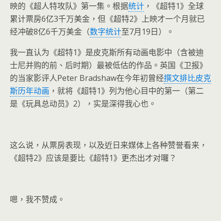
映的《超人特攻队》第一集。根据
统计
，《超特1》全球
累计票房6亿3千万美金，但《超特2》上映才一个月就已
经冲破8亿6千万美金（
数字统计
至7月19日）。
我一直认为《超特1》是皮克斯所有动画电影中（含被迪
士尼并购的前、后时期）最被低估的作品。英国《卫报》
的当家影评人Peter Bradshaw在今年初曾经
撰文排比皮克
斯历年动画
，就将《超特1》列为他心目中的第一（第二
是《玩具总动员》2），实是深得我心也。
这么说，从票房表现，以及近日来媒体上各种赞誉看来，
《超特2》应该是要比《超特1》更杰出才对囉？
嗯，我不赞成。