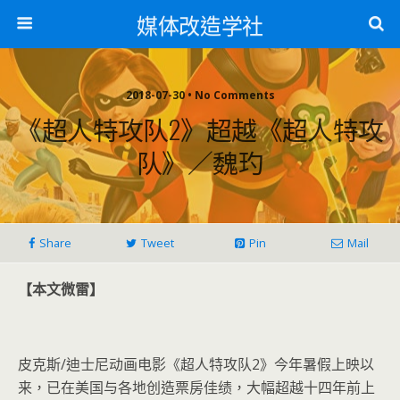
媒体改造学社
2018-07-30 • No Comments
《超人特攻队2》超越《超人特攻
队》／魏玓
Share
Tweet
Pin
Mail
【本文微雷】
皮克斯/迪士尼动画电影《超人特攻队2》今年暑假上映以
来，已在美国与各地创造票房佳绩，大幅超越十四年前上