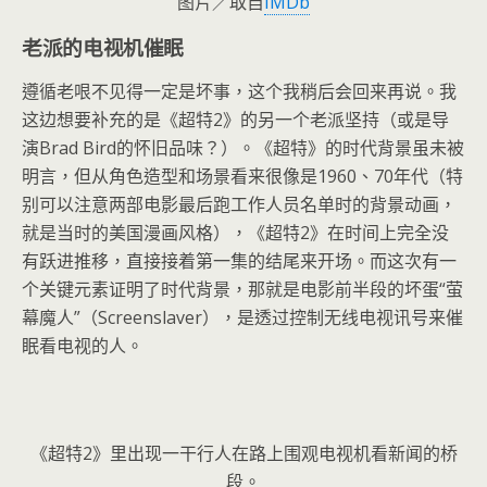
图片／取自
IMDb
老派的电视机催眠
遵循老哏不见得一定是坏事，这个我稍后会回来再说。我
这边想要补充的是《超特2》的另一个老派坚持（或是导
演Brad Bird的怀旧品味？）。《超特》的时代背景虽未被
明言，但从角色造型和场景看来很像是1960、70年代（特
别可以注意两部电影最后跑工作人员名单时的背景动画，
就是当时的美国漫画风格），《超特2》在时间上完全没
有跃进推移，直接接着第一集的结尾来开场。而这次有一
个关键元素证明了时代背景，那就是电影前半段的坏蛋“萤
幕魔人”（Screenslaver），是透过控制无线电视讯号来催
眠看电视的人。
《超特2》里出现一干行人在路上围观电视机看新闻的桥
段。