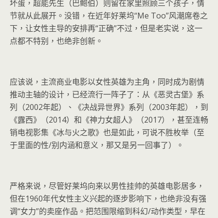
坏蛋，超能先生（巴鲍伯）则留在家里照顾三个孩子，情
节就从此展开。没错，在近年好莱坞“Me Too”风潮席卷之
下，让女性主导的安排再“正确”不过，但是老实说，这一
点都不特别，也绝非创新。
应该说，主流商业电影以女性英雄为主角，同时成为剧情
推动主轴的设计，已经流行一阵子了：从《恶灵古堡》系
列（2002年起）、《决战异世界》系列（2003年起），到
《露西》（2014）和《神力女超人》（2017），甚至连畅
销电视影集《冰与火之歌》也是如此，可说不胜枚举（至
于里面的性/别内涵和意义，那又是另一回事了）。
严格来说，尽管好莱坞向来以男性挂帅的英雄电影居多，
但在1960年代女性主义兴起的逐步影响下，也绝非没有强
调“女力”的卖座作品。把范围限缩到科幻/动作类型，早在