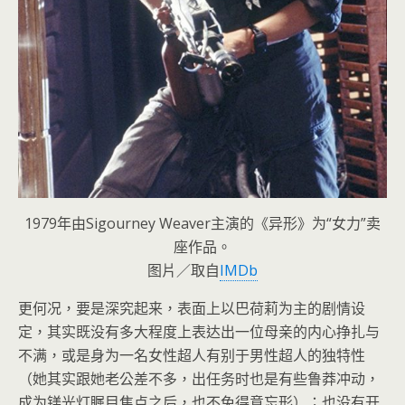
1979年由Sigourney Weaver主演的《异形》为“女力”卖
座作品。
图片／取自
IMDb
更何况，要是深究起来，表面上以巴荷莉为主的剧情设
定，其实既没有多大程度上表达出一位母亲的内心挣扎与
不满，或是身为一名女性超人有别于男性超人的独特性
（她其实跟她老公差不多，出任务时也是有些鲁莽冲动，
成为镁光灯瞩目焦点之后，也不免得意忘形）；也没有开