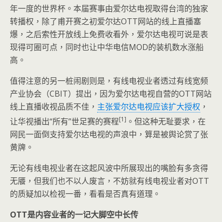
年一度的世界杯。本届赛事由爱尔达电视取得台湾的独家
转播权，除了甫开赛之初爱尔达OTT网站的线上直播塞
爆，之后索性开放线上免费收看外，爱尔达电视可说是表
现得可圈可点，同时也让中华电信MOD的装机数水涨船
高。
值得注意的另一桩闹剧则是，有线电视业者透过有线宽频
产业协会（CBIT）提出，因为爱尔达电视自营的OTT网站
线上直播收视品质不佳，
主张爱尔达电视应该扩大授权
，
[1]
让华视播出“所有”世足赛的赛程
。但这种无耻要求，在
网民一面倒支持爱尔达电视的声浪中，算是被舆论赏了张
黄牌。
无论有线电视业者在这起风波中所展现出的嘴脸有多贪得
无餍，但我们也不以人废言，不妨就有线电视业者对OTT
的质疑加以检视一番，看看是否真有道理。
OTT是内容业者的一记大脚空中长传