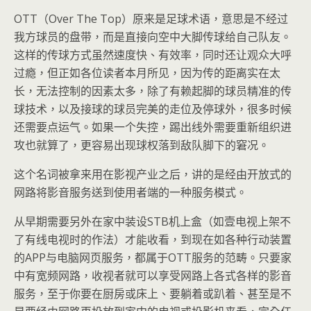
OTT（Over The Top）原来是足球术语，意思是不经过
我方球员的盘带，而是直接向空中大脚传球给自己队友。
这样的传球方式虽然速度快、有效率，同时还让观众大呼
过瘾，但正如各位读者本月所见，因为传的距离实在太
长，无法控制的因素太多，除了有赖起脚的球员精准的传
球技术，以及接球的球员完美的走位及停球外，很多时候
还需要点运气。如果一个失控，踢出线外需要重新组织进
攻也就算了，更容易出现球权落到敌队脚下的窘况。
这个名词被拿来用在影视产业之后，讲的是经由开放式的
网路将影音服务送到使用者端的一种服务模式。
从早期需要另外在家中装设STB机上盒（如壹电视上架不
了有线电视时的作法）才能收看，到现在如各种行动装置
的APP与电脑网页服务，都属于OTT服务的范畴。只要家
中有宽频网路，收视者就可以享受网路上各式各样的影音
服务，至于你要在厨房或床上、要躺着或趴着、甚至是不