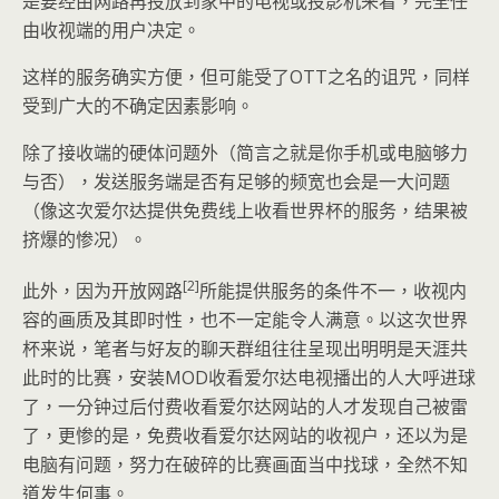
是要经由网路再投放到家中的电视或投影机来看，完全任
由收视端的用户决定。
这样的服务确实方便，但可能受了OTT之名的诅咒，同样
受到广大的不确定因素影响。
除了接收端的硬体问题外（简言之就是你手机或电脑够力
与否），发送服务端是否有足够的频宽也会是一大问题
（像这次爱尔达提供免费线上收看世界杯的服务，结果被
挤爆的惨况）。
[2]
此外，因为开放网路
所能提供服务的条件不一，收视内
容的画质及其即时性，也不一定能令人满意。以这次世界
杯来说，笔者与好友的聊天群组往往呈现出明明是天涯共
此时的比赛，安装MOD收看爱尔达电视播出的人大呼进球
了，一分钟过后付费收看爱尔达网站的人才发现自己被雷
了，更惨的是，免费收看爱尔达网站的收视户，还以为是
电脑有问题，努力在破碎的比赛画面当中找球，全然不知
道发生何事。