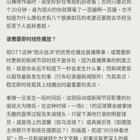
山裸体作画时，就坐好好在电视机前收看；否则只要迟到
个20分钟，身为观众的你就算看了一百遍啊一百遍，也不
知道为什么唐伯虎有八个貌美如花的老婆还要跑去华府当
低等下人追秋香姐。
谁需要即时线性播放？
但OTT这种“观众自决”的优势在播出直播赛事，或需要即
时更新的新闻节目时就不复存在。因为直播赛事的刺激之
处，就是你永远不知道下一秒会发生什么事；而新闻更是
以报导最新发生的事（行车纪录器新闻除外）为其卖点，
稳定即时就是其上线播出时最重要的卖点。
事情一旦发生一段时间后，这则运动或新闻节目影像的价
值就大为降低，在这种时候，一场0：1的足球赛会被拿掉
无趣的盘带过程及失误镜头，只留下满地打滚的明星球
员，或是场上的温馨（如乌龙球？）或具娱乐性（如德国
主帅那只手到底在摸那边？）的画面，剪成“30分钟看世
足”。而一旦新闻被转化为文字稿，如果没有更深入的报