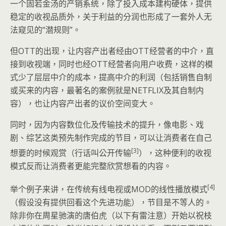
一个固若金汤的产销系统，除了投入成本建构硬体，提供
稳定的收视品质外，关于利益的分润也形成了一套外人无
法窥见的“潜规则”。
但OTT的出现，让内容产出者经由OTT经营者的中介，直
接到收视端，同时也经OTT经营者向用户收费，这样的模
式少了层层中介的成本，提高中介的利润（包括销售自制
或买来的内容，最著名的案例就是NETFLIX及其自制内
容），也让内容产出者的议价空间变大。
同时，因为内容数位化及传输技术的提升，像电影、戏
剧、综艺这类预先制作完成的节目，可以让消费者在自己
[3]
想要的时候观赏（行话叫公开传输
），这种便利的收视
模式反而让消费者更能完整欣赏想看的内容。
[4]
举个例子来讲，在传统有线电视或MOD的线性播放模式
（假设没有提供回看这个先进功能），节目是不等人的。
除非你在周星驰演的唐伯虎（以下有雷注意）开始以祝枝