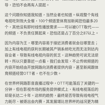
导，恐怕不会再有人提起。
这个问题你知道我知道，当然业者也知道。纵观整个有线
电视吃到饱大全餐，100个频道里体育加新闻恐怕最多20
个，其他没有即时线性播放需求——可以被OTT取代——
的频道，不负责任算起来，恐怕还是占了百分之87以上。
因为内容为王，哪里内容易于接近消费者就会往哪里去；
加上有线电视的获利长期被其产销系统吃光而无法到达内
容业者，导致有线电视内容的贫乏，这种趋势可说无法逆
转。所以只要靠近一点看，我们会发现，不止传统频道的
内容开始经由开放网路向消费者提供内容，甚至新闻跟体
育频道经营OTT者，也不在少数。
在世界杯网路影音直播过程中，OTT可能落后了关键的一
分钟，但在影视市场的服务提供模式上，有线电视落后的
却是长达二十年。这样的趋势，最终是否导致有线电视气
力耗尽、被逐出会内赛，其发展堪比世界杯的战况更为精