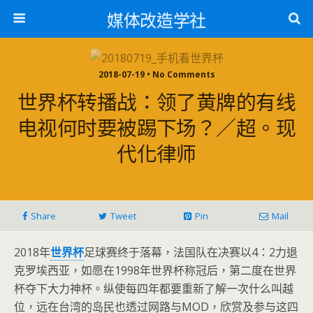
媒体改造学社
2018-07-19 • No Comments
世界杯转播战：领了黄牌的有线
电视何时要被踢下场？／超。现
代化律师
Share
Tweet
Pin
Mail
2018年
世界杯
足球赛终于落幕，法国队在决赛以4：2力退
克罗埃西亚，如愿在1998年世界杯称冠后，第二度在世界
杯夺下大力神杯。
纵使每四年都要重新了解一次什么叫越
位，远在台湾的岛民也透过网路与MOD，欣赏及参与这四