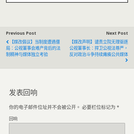
Previous Post
Next Post
【媒改倡议】当制度遭遇僵
【媒改声明】谴责立院无理驱逐
局：公视董事会难产背后的法
公视董事长：捍卫公视法尊严，
制精神与媒体独立考验
反对政治斗争持续瘫痪公共媒体
发表回响
你的电子邮件位址并不会被公开。
必要栏位标记为
*
回响