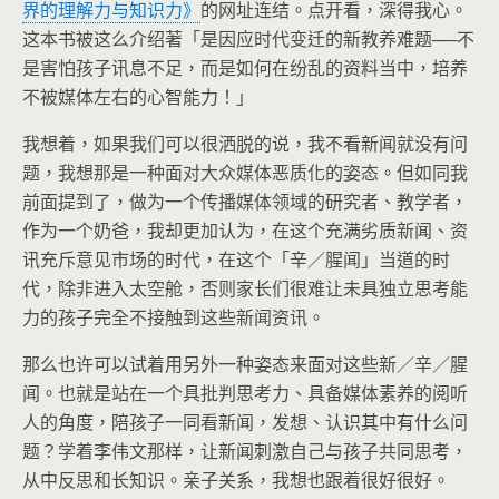
界的理解力与知识力》
的网址连结。点开看，深得我心。
这本书被这么介绍著「是因应时代变迁的新教养难题──不
是害怕孩子讯息不足，而是如何在纷乱的资料当中，培养
不被媒体左右的心智能力！」
我想着，如果我们可以很洒脱的说，我不看新闻就没有问
题，我想那是一种面对大众媒体恶质化的姿态。但如同我
前面提到了，做为一个传播媒体领域的研究者、教学者，
作为一个奶爸，我却更加认为，在这个充满劣质新闻、资
讯充斥意见市场的时代，在这个「辛／腥闻」当道的时
代，除非进入太空舱，否则家长们很难让未具独立思考能
力的孩子完全不接触到这些新闻资讯。
那么也许可以试着用另外一种姿态来面对这些新／辛／腥
闻。也就是站在一个具批判思考力、具备媒体素养的阅听
人的角度，陪孩子一同看新闻，发想、认识其中有什么问
题？学着李伟文那样，让新闻刺激自己与孩子共同思考，
从中反思和长知识。亲子关系，我想也跟着很好很好。