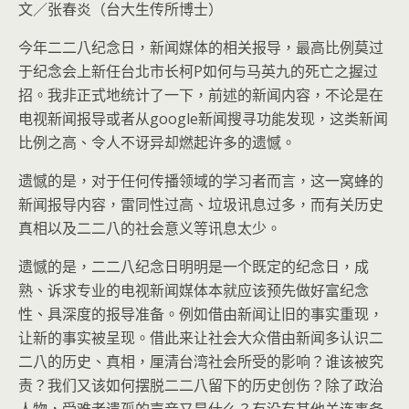
文／张春炎（台大生传所博士）
今年二二八纪念日，新闻媒体的相关报导，最高比例莫过
于纪念会上新任台北市长柯P如何与马英九的死亡之握过
招。我非正式地统计了一下
，前述的新闻内容，不论是在
电视新闻报导或者从google新闻搜寻功能发现，这类新闻
比例之高、令人不讶异却燃起许多的遗憾。
遗憾的是，对于任何传播领域的学习者而言，这一窝蜂的
新闻报导内容，雷同性过高、垃圾讯息过多，而有关历史
真相以及二二八的社会意义等讯息太少。
遗憾的是，二二八纪念日明明是一个既定的纪念日，成
熟、诉求专业的电视新闻媒体本就应该预先做好富纪念
性、具深度的报导准备。例如借由新闻让旧的事实重现，
让新的事实被呈现。借此来让社会大众借由新闻多认识二
二八的历史、真相，厘清台湾社会所受的影响？谁该被究
责？我们又该如何摆脱二二八留下的历史创伤？除了政治