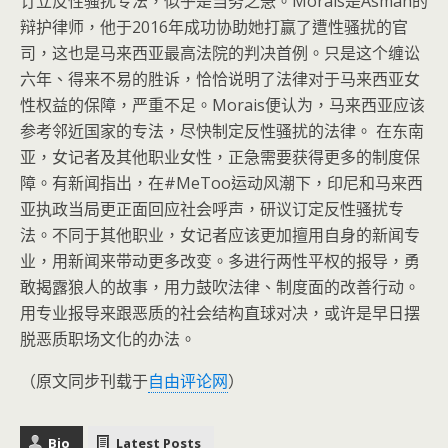
订立反性骚扰专法，似乎是当务之急。Morais是Asmah的
辩护律师，他于2016年成功协助她打赢了遭性骚扰的官
司，这也是马来西亚最高法院的判决首例。只是这个缠讼
六年、得来不易的胜诉，恰恰说明了法律对于马来西亚女
性权益的保障，严重不足。Morais便认为，马来西亚应该
参考邻近国家的专法，尽快制定反性骚扰的法律。 在东南
亚，女记者及其他职业女性，正急需要获得更多的制度保
障。有新闻指出，在#MeToo运动风潮下，印尼和马来西
亚执政当局更正面回应社会呼声，研议订定反性骚扰专
法。不同于其他职业，女记者应该更加擅用自身的新闻专
业，用新闻来带动更多改变。多进行两性平权的报导，勇
敢揭露狼人的故事，用力鼓吹法律、制度面的改善行动。
用专业报导来跟恶质的社会结构直球对决，或许是早日摆
脱恶质职场文化的办法。
（原文同步刊载于
自由评论网
）
Bio
Latest Posts