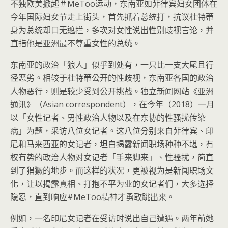
不独欧美掀起＃MeToo运动，东南亚如菲律宾妇女团体在
今年国际妇女节走上街头，首先抓着总统打，抗议杜特蒂
身为总统却口无遮拦，多次对女性说出性别歧视言论，并
直指他是亚洲最不尊重女性的总统。
东南亚的政治「狼人」似乎到处有，一只比一支大尾且行
径恶劣。相较于杜特蒂公开的性歧视，东南亚各国的政治
人物恶行，则是较少受到公开挑战。独立新闻网站《亚洲
通讯》（Asian correspondent），在今年（2018）一月
以「女性记者、男性政治人物以及在东协的性骚扰传染
病」为题，采访八位女记者。这八位分别来自菲律宾、印
尼和马来西亚的女记者，坦白揭露新闻职场种种不堪，有
权有势的政治人物对女记者「手来脚来」、性骚扰，简直
到了猖獗的地步。而这样的状况，更被视为是新闻职场文
化，让以揭露真相、打抱不平为业的女记者们，大多选择
隐忍，直到响应#MeToo精神才勇敢跳出来。
例如，一名印尼女记者在受访时说出自己遭遇。两年前她