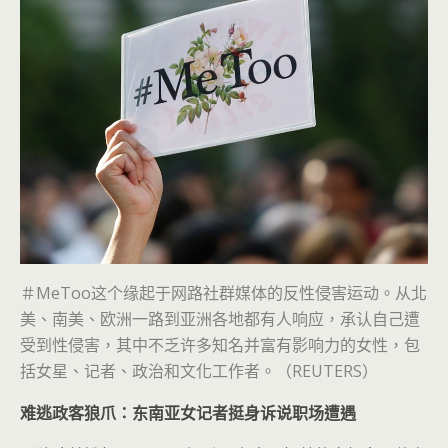
＃MeToo这个缘起于网路社群媒体的反性侵害运动。从北
美、南美、欧洲一路到亚洲各地都有人响应，承认自己遭
受到性侵害，其中不乏许多知名并富有影响力的女性，包
括女星、记者、政治和文化工作者。（REUTERS）
难逃政客狼爪：东南亚女记者挺身诉说职场遭遇