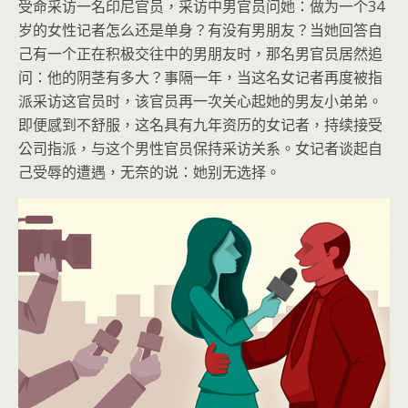
受命采访一名印尼官员，采访中男官员问她：做为一个34
岁的女性记者怎么还是单身？有没有男朋友？当她回答自
己有一个正在积极交往中的男朋友时，那名男官员居然追
问：他的阴茎有多大？事隔一年，当这名女记者再度被指
派采访这官员时，该官员再一次关心起她的男友小弟弟。
即便感到不舒服，这名具有九年资历的女记者，持续接受
公司指派，与这个男性官员保持采访关系。女记者谈起自
己受辱的遭遇，无奈的说：她别无选择。