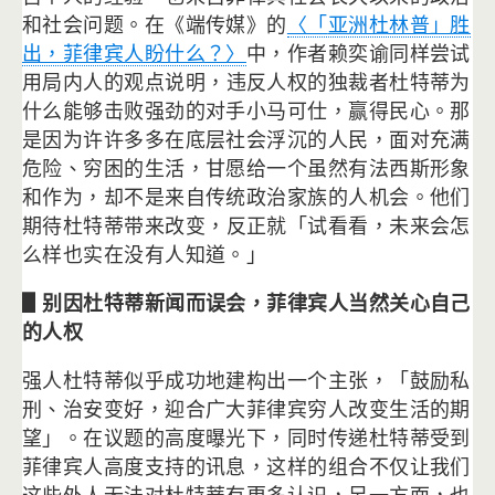
和社会问题。在《端传媒》的
〈「
亚洲杜林普」胜
出，菲律宾人盼什么？〉
中，
作者赖奕谕同样尝试
用局内人的观点说明，
违反人权的独裁者杜特蒂为
什么能够击败强劲的对手小马可仕，
赢得民心。那
是因为许许多多在底层社会浮沉的人民，
面对充满
危险、穷困的生活，甘愿给一个虽然有法西斯形象
和作为，
却不是来自传统政治家族的人机会。他们
期待杜特蒂带来改变，
反正就「试看看，未来会怎
么样也实在没有人知道。」
▋别因杜特蒂新闻而误会，菲律宾人当然关心自己
的人权
强人杜特蒂似乎成功地建构出一个主张，「鼓励私
刑、治安变好，
迎合广大菲律宾穷人改变生活的期
望」。在议题的高度曝光下，
同时传递杜特蒂受到
菲律宾人高度支持的讯息，
这样的组合不仅让我们