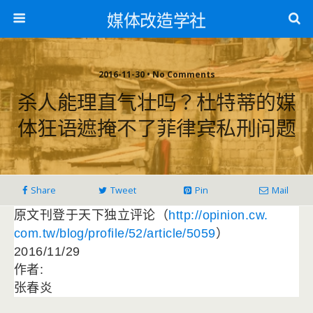
媒体改造学社
2016-11-30 • No Comments
杀人能理直气壮吗？杜特蒂的媒
体狂语遮掩不了菲律宾私刑问题
Share
Tweet
Pin
Mail
原文刊登于天下独立评论（
http://opinion.cw.
com.tw/blog/profile/52/
article/5059
）
2016/11/29
作者:
张春炎