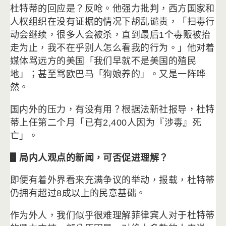
杜特蒂的回应是？
反呛。他强力批判，
西方国家和
人权组织在没有证据的情况下胡乱谴责，「
扫毒行
动会继续，很多人会被杀，直到最后1个毒贩被抬
走为止，
我不在乎别人怎么看我的行为。」他对着
媒体骂远方的美国「
我们早就不是美国的殖民
地」；甚至骂欧巴马「狗娘养的」。
又是一阵哗
然。
国内外的压力，有没有用？根据法新社报导，杜特
蒂上任第二个月「
已有2,400人因为『涉毒』死
亡」。
▋局内人观点的新闻，可否促进理解？
即便有着外界看来充满争议的举动，报载，
杜特蒂
仍拥有超过8成以上的民意基础。
作为外人，我们似乎很难理解菲律宾人对于杜特蒂