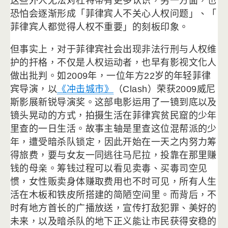
这些外人无法对杜特蒂有更多认识，
另一方面，也
恐怕会逐渐形成「菲律宾人不关心人权问题」、「
菲律宾人都觉得人权不重要」的刻板印象。
但事实上，对于菲律宾社会出现非法行刑与人权维
护的扞格，
不仅是人权运动者，也早有影视文化人
做出批判。如2009年，
一位年方22岁的年轻菲律
宾导演，以
《冲击城市》
（Clash）
荣获2009威尼
斯影展新锐导演奖。
这部电影运用了一镜到底以及
镜头晃动的方式，
拍摄生活在菲律宾贫民窟的少年
里查的一日生活。
故事主轴是里查这位混帮派的少
年，遭受暗杀队锁定，
因此开始在一天之内努力筹
得旅费，要与女友一同逃往马尼拉，
投靠在那里赚
钱的母亲。筹钱过程可以看见卖毒、买毒司空见
惯，
女性贩卖身体赚取费用也不时可见，
所有人生
活在木板和铁皮所搭建的简陋空间里。而背后，
不
时有地方首长的广播放送，宣传打敌犯罪、美好的
未来，
以及暗杀队的地下正义能让市民获得安稳的