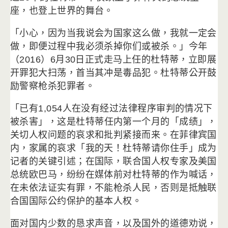
座，也登上世界的舞台。
「小心，因为当我说会为国家这么做，我就一定会
做，
即便过程中我必须杀掉你们或被杀。」今年
（2016）
6月30日正式走马上任的杜特蒂，立即展
开罪犯大扫荡，
首当其冲是毒品犯。杜特蒂公开鼓
励警察枪杀犯罪者。
「已有1,054人在没有经过法律程序审判的情况下
被杀害」，
这是杜特蒂任内第一个月的「成绩」，
关切人权问题的哀求和批判紧接而来。在菲律宾国
内，家属的哀求「
我的天！杜特蒂请你住手」成为
记者的关键引述；在国际，
联合国人权专家及美国
总统欧巴马，
纷纷在媒体前对杜特蒂的作为喊话，
在未依法证实有罪，
不能枪杀人民，否则是抵触联
合国国际公约保护的基本人权。
面对国内少数的恳求声音，以及国外的道德劝说，