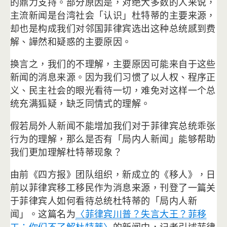
的鼎力支持。
部分原因是，对绝大多数的人来说，
主流新闻是台湾社会「认识」
杜特蒂的主要来源，
却也是构成我们对邻国菲律宾选出这种总统感到费
解、
譁然和疑惑的主要原因。
换言之，我们的不理解，主要原因可能来自于这些
新闻的消息来源。
因为我们习惯了以人权、程序正
义、民主社会的眼光看待一切，
难免对这样一个总
统充满狐疑，缺乏同情式的理解。
假若局外人新闻不能增加我们对于菲律宾总统乖张
行为的理解，
那么是否有「局内人新闻」能够帮助
我们更加理解杜特蒂现象？
由前《四方报》团队组织，新成立的《移人》，
日
前以菲律宾移工移民作为消息来源，
刊登了一篇关
于菲律宾人如何看待总统杜特蒂的「局内人新
闻」。
这篇名为
〈菲律宾川普？失言大王？菲移