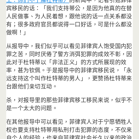
工：你们不了解杜特蒂〉
的
新闻中，记者引述菲律
宾移民的话：「我们支持蒂公，
是因为他真的在替
人民做事、为人民着想，
跟他说的话一点关系都没
有；很多政府官员都说得一口好话，
可是什么都没
做啊！」
从报导中，我们似乎可以看见菲律宾人饱受国内犯
罪之苦，
同时厌倦了警方消弭犯罪的成效不彰，因
此对于杜特蒂以「
非法正义」的方式所展现的效
率，甚为钦佩。
于是报导中的菲律宾移民说，「永
远支持这个叫作杜特蒂的男人」，
更赞扬杜特蒂来
台跟他们亲切互动。
杀，对报导里的那些菲律宾移工移民来说，
似乎不
是一个太大的问题。
在其他报导中可以看见，
菲律宾人对于宁愿牺牲人
权也要支持杜特蒂用私刑打击犯罪的态度，
不仅来
自个人的经验，
也来自菲律宾社会长久以来的政治