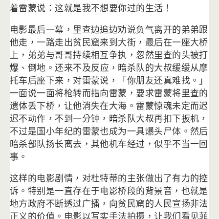
着雷蒙说：这就是我不想要你过的生活！
电影最后一幕，里查边追边劝说负气离开的弟弟跟
他走，
一路走出贫民窟来到大街，最后在一座大桥
上，
弟弟与哥哥持续相互争执，忽然里查的头被打
爆、倒地。
还来不及反应，暗杀队的大叔缓缓从摩
托车后座下来，对雷蒙说，「
你朋友还真难找。」
一面说一面将枪转而指向雷蒙，
要求雷蒙将里查的
遗体丢下桥，让他消失在大海。
雷蒙惊魂未定而迟
迟不动作，不到一分钟，暗杀队大叔再扣下扳机，
不过是国小年纪的雷蒙也成为一具爆头尸体。
然后
暗杀部队扬长离去，其他机车经过，似乎不当一回
事。
这样的电影剧情，对杜特蒂的主张做出了有力的控
诉。
特别是一直存在于电影桥段的背景音，
也就是
地方政府不断透过广播，
向贫民窟的人民宣扬非法
正义的价值。电影以写实手法拍摄，
让我们看见菲