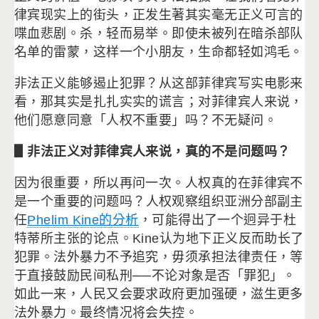
律宾现实上的街头，
正发生著其实毫无正义可言的
喋血悲剧。杀，轻而易举。
即使未被列在暗杀部队
名单的雷蒙，这样一个小朋友，
生命都轻如鸿毛。
非法正义能够遏止犯罪？从这部菲律宾写实电影来
看，
那其实是扎扎实实的谎言；对菲律宾人来说，
他们愿意同意「
人权不重要」吗？不无疑问。
▋非法正义对菲律宾人来说，真的不是问题吗？
因为很重要，所以再问一次。
人权真的在菲律宾不
是一个重要的问题吗？
人权观察组织亚洲分部副主
任
Phelim Kine的分析
，可能得出了一个迥异于杜
特蒂所主张的论点。
Kine认为地下正义反而助长了
犯罪。法外暴力不予追究，
毋须承担法律责任，等
于直接鼓励民间私刑──不论对象是否「
罪犯」。
如此一来，人民又会要求政府更加强硬，
滋生更多
法外暴力。最终情况将会失控。