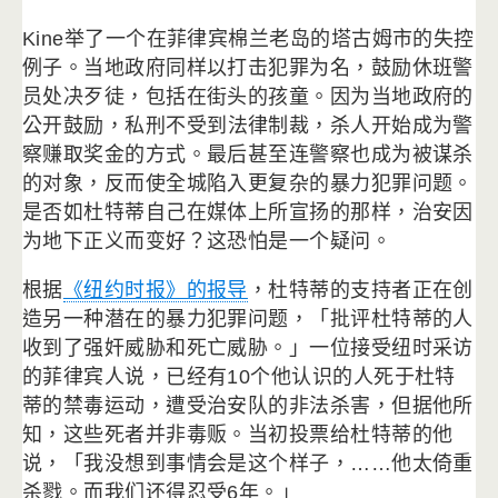
Kine举了一个在菲律宾棉兰老岛的塔古姆市的失控
例子。
当地政府同样以打击犯罪为名，鼓励休班警
员处决歹徒，
包括在街头的孩童。因为当地政府的
公开鼓励，
私刑不受到法律制裁，杀人开始成为警
察赚取奖金的方式。
最后甚至连警察也成为被谋杀
的对象，
反而使全城陷入更复杂的暴力犯罪问题。
是否如杜特蒂自己在媒体上所宣扬的那样，
治安因
为地下正义而变好？这恐怕是一个疑问。
根据
《纽约时报》的报导
，
杜特蒂的支持者正在创
造另一种潜在的暴力犯罪问题，「
批评杜特蒂的人
收到了强奸威胁和死亡威胁。」
一位接受纽时采访
的菲律宾人说，
已经有10个他认识的人死于杜特
蒂的禁毒运动，
遭受治安队的非法杀害，但据他所
知，这些死者并非毒贩。
当初投票给杜特蒂的他
说，「我没想到事情会是这个样子，……
他太倚重
杀戮。而我们还得忍受6年。」