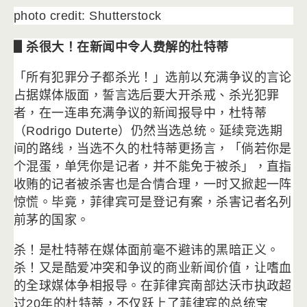
photo credit: Shutterstock
▋杀很大！在新闻中令人费解的杜特蒂
「所有犯罪分子都杀光！」选前以充满争议的言论
占据媒体版面，
誓言选后要大开杀戒、杀光犯罪
者，
在一连串充满争议的新闻报导中，杜特蒂
（Rodrigo Duterte）仍然当选总统。延续竞选期
间的路线，
当选不久的杜特蒂更扬言，「倘若你是
个混蛋，单凭你是记者，
并不能免于被杀」，直指
收贿的记者被杀害也是合情合理，
一时又掀起一阵
惊慌。毕竟，菲律宾可是登记有案，
杀害记者名列
前茅的国家。
杀！是杜特蒂在媒体面前毫不避讳的黑暗正义。
杀！
又是酷爱冲突和争议的商业新闻价值，让嗜血
的全球媒体争相报导。
在菲律宾南部达沃市执政超
过20年的杜特蒂，
不仅跃上了菲律宾的总统宝