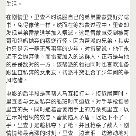
生活。
在剧情里，里查不时说服自己的弟弟雷蒙要好好唸
书，
免得像他一样。然而在筹旅费过程中，
里查却
发现弟弟雷蒙逃学加入帮派，
这是雷蒙感受到被哥
哥和妈妈抛弃的叛逆行径。因为帮派的兄弟，
其实
也只是另一群无所事事的少年，对雷蒙说，
他们永
远不会抛弃他。而雷蒙加入的这群人，
正巧是与他
的哥哥敌对的一方，
该帮派的领袖同时也喜欢准备
跟里查私奔的女朋友，
帮派冲突混合了少年间的争
风吃醋。
电影的后半段是两帮人马互相打斗，接近尾声时，
里查要与女友私奔的船班时间迫近。对手拿枪指著
里查的头，
同时逼着雷蒙用手上的刀杀死里查，以
宣示对组织的效忠。
雷蒙陷入矛盾，迟迟下不了
手，里查于是趁机夺下了枪，
并且枪杀了敌人，剧
情情绪最高涨的时刻，
里查一边流泪一边激动地对