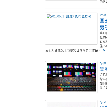
的抗
By
郭
国
男
第1
化的
有充
能不
我们对影像艺术与现实世界的多重体会。
Mo
By
陈
笨
近几
绿早
如何
显主
By
邱