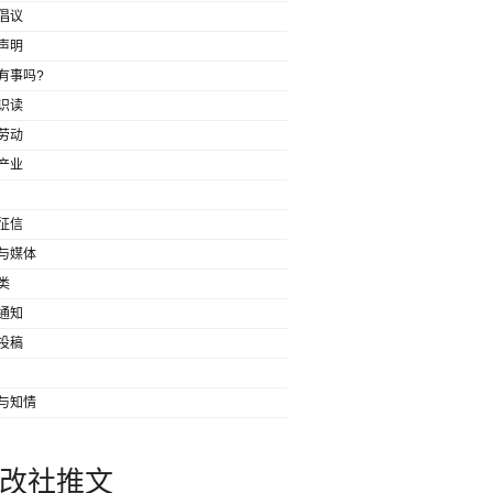
倡议
声明
有事吗?
识读
劳动
产业
征信
与媒体
类
通知
投稿
与知情
改社推文