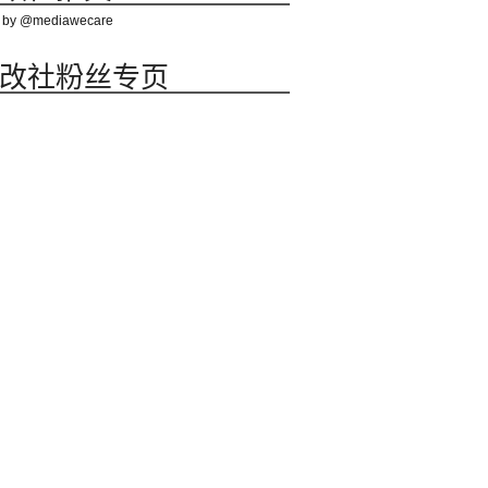
 by @mediawecare
改社粉丝专页