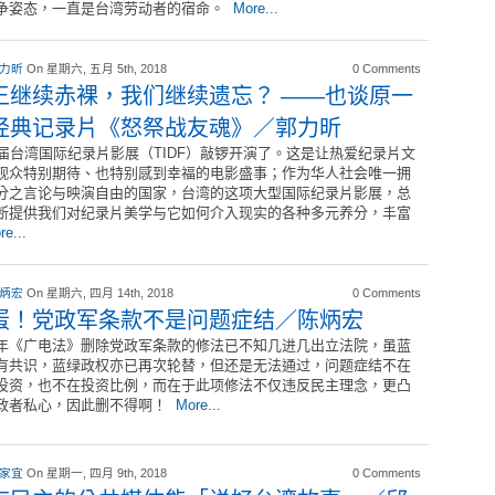
争姿态，一直是台湾劳动者的宿命。
More...
 力昕
On 星期六, 五月 5th, 2018
0 Comments
王继续赤裸，我们继续遗忘？ ――也谈原一
经典记录片《怒祭战友魂》／郭力昕
1届台湾国际纪录片影展（TIDF）敲锣开演了。这是让热爱纪录片文
观众特别期待、也特别感到幸福的电影盛事；作为华人社会唯一拥
分之言论与映演自由的国家，台湾的这项大型国际纪录片影展，总
断提供我们对纪录片美学与它如何介入现实的各种多元养分，丰富
re...
 炳宏
On 星期六, 四月 14th, 2018
0 Comments
蛋！党政军条款不是问题症结／陈炳宏
年《广电法》删除党政军条款的修法已不知几进几出立法院，虽蓝
有共识，蓝绿政权亦已再次轮替，但还是无法通过，问题症结不在
投资，也不在投资比例，而在于此项修法不仅违反民主理念，更凸
政者私心，因此删不得啊！
More...
 家宜
On 星期一, 四月 9th, 2018
0 Comments