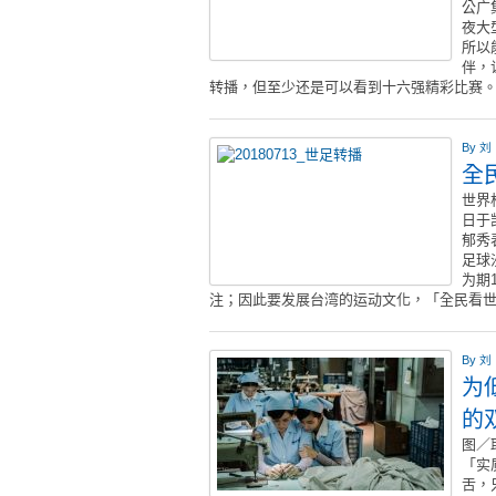
公广
夜大
所以
伴，
转播，但至少还是可以看到十六强精彩比赛
By
刘
全
世界
日于
郁秀
足球
为期
注；因此要发展台湾的运动文化，「全民看
By
刘
为
的
图／
「实
舌，