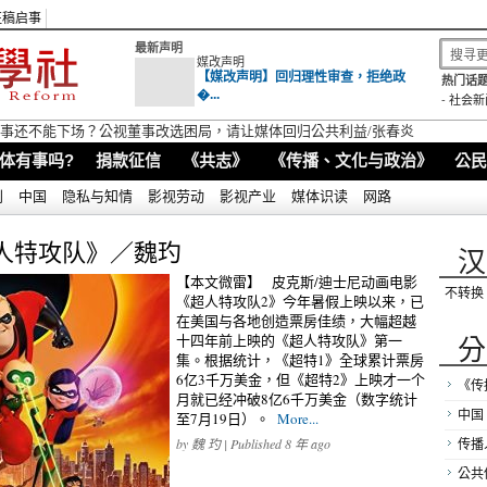
征稿启事
最新声明
媒改声明
【媒改声明】回归理性审查，拒绝政
热门话题
�...
-
社会新
视董事还不能下场？公视董事改选困局，请让媒体回归公共利益/张春炎
体有事吗?
捐款征信
《共志》
《传播、文化与政治》
公民
别
中国
隐私与知情
影视劳动
影视产业
媒体识读
网路
人特攻队》／魏玓
汉
【本文微雷】 皮克斯/迪士尼动画电影
不转换
《超人特攻队2》今年暑假上映以来，已
在美国与各地创造票房佳绩，大幅超越
分
十四年前上映的《超人特攻队》第一
集。根据统计，《超特1》全球累计票房
6亿3千万美金，但《超特2》上映才一个
《传
月就已经冲破8亿6千万美金（数字统计
中国
至7月19日）。
More...
by
魏 玓
| Published 8 年 ago
传播
公共