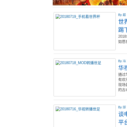
By
超
世
踢
20
如愿
By
冯
华
通过
有欢
现场
的古
By
邱
谈
平