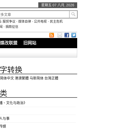
星期五 07 八月, 2026
:
服贸争议
-
媒体自律
-
公共电视
-
民主危机
闻
-
捐款征信
媒改联盟
旧网站
字转换
简体中文
港澳繁體
马新简体
台灣正體
类
播、文化与政治》
人与事
传媒