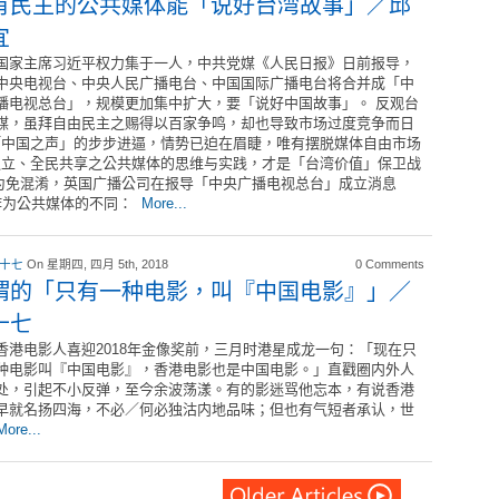
有民主的公共媒体能「说好台湾故事」／邱
宜
国家主席习近平权力集于一人，中共党媒《人民日报》日前报导，
中央电视台、中央人民广播电台、中国国际广播电台将合并成「中
播电视总台」，规模更加集中扩大，要「说好中国故事」。 反观台
媒，虽拜自由民主之赐得以百家争鸣，却也导致市场过度竞争而日
「中国之声」的步步进逼，情势已迫在眉睫，唯有摆脱媒体自由市场
独立、全民共享之公共媒体的思维与实践，才是「台湾价值」保卫战
为免混淆，英国广播公司在报导「中央广播电视总台」成立消息
作为公共媒体的不同：
More...
 十七
On 星期四, 四月 5th, 2018
0 Comments
谓的「只有一种电影，叫『中国电影』」／
十七
香港电影人喜迎2018年金像奖前，三月时港星成龙一句：「现在只
种电影叫『中国电影』，香港电影也是中国电影。」直戳圈内外人
处，引起不小反弹，至今余波荡漾。有的影迷骂他忘本，有说香港
早就名扬四海，不必／何必独沽内地品味；但也有气短者承认，世
More...