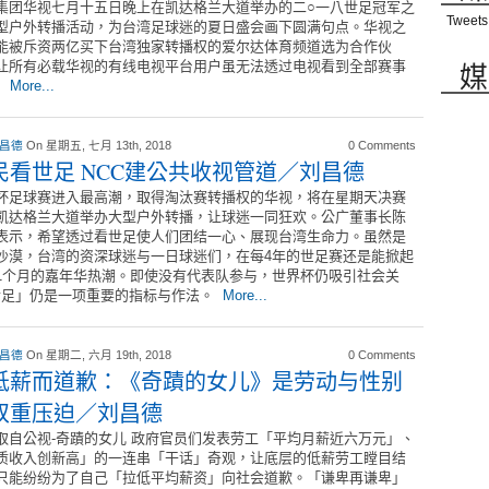
集团华视七月十五日晚上在凯达格兰大道举办的二○一八世足冠军之
Tweets
型户外转播活动，为台湾足球迷的夏日盛会画下圆满句点。华视之
能被斥资两亿买下台湾独家转播权的爱尔达体育频道选为合作伙
媒
让所有必载华视的有线电视平台用户虽无法透过电视看到全部赛事
。
More...
 昌德
On 星期五, 七月 13th, 2018
0 Comments
民看世足 NCC建公共收视管道／刘昌德
杯足球赛进入最高潮，取得淘汰赛转播权的华视，将在星期天决赛
凯达格兰大道举办大型户外转播，让球迷一同狂欢。公广董事长陈
表示，希望透过看世足使人们团结一心、展现台湾生命力。虽然是
沙漠，台湾的资深球迷与一日球迷们，在每4年的世足赛还是能掀起
1个月的嘉年华热潮。即使没有代表队参与，世界杯仍吸引社会关
世足」仍是一项重要的指标与作法。
More...
 昌德
On 星期二, 六月 19th, 2018
0 Comments
低薪而道歉：《奇蹟的女儿》是劳动与性别
双重压迫／刘昌德
取自公视-奇蹟的女儿 政府官员们发表劳工「平均月薪近六万元」、
质收入创新高」的一连串「干话」奇观，让底层的低薪劳工瞠目结
只能纷纷为了自己「拉低平均薪资」向社会道歉。「谦卑再谦卑」