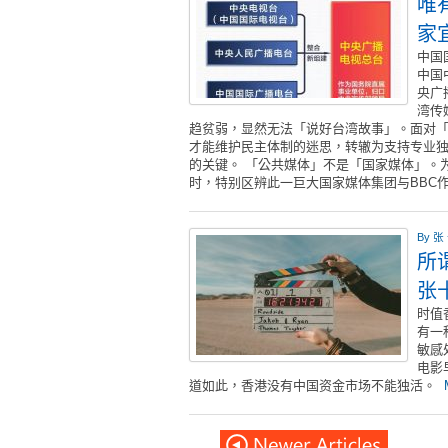
唯
家
中国
中国
央广
湾传
趋贫弱，显然无法「说好台湾故事」。面对
才能维护民主体制的迷思，转辙为支持专业
的关键。 「公共媒体」不是「国家媒体」。
时，特别区辨此一巨大国家媒体集团与BBC
By
张
所
张
时值
有一
敏感
电影
道如此，香港没有中国资金市场不能独活。