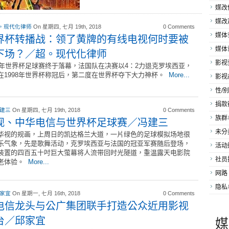
媒改
媒改
。现代化律师
On 星期四, 七月 19th, 2018
0 Comments
媒体
界杯转播战：领了黄牌的有线电视何时要被
媒体
下场？／超。现代化律师
影视
18年世界杯足球赛终于落幕，法国队在决赛以4：2力退克罗埃西亚，
在1998年世界杯称冠后，第二度在世界杯夺下大力神杯。
More...
影视
性/别
捐款
 建三
On 星期四, 七月 19th, 2018
0 Comments
族群
视、中华电信与世界杯足球赛／冯建三
未分
华视的规画，上周日的凯达格兰大道，一片绿色的足球模拟场地很
乐气象，先是歌舞活动，克罗埃西亚与法国的冠亚军赛随后登场，
活动
装置的四百五十吋巨大萤幕将人流带回时光隧道，重温露天电影院
社员
老体验。
More...
网路
隐私
 家宜
On 星期一, 七月 16th, 2018
0 Comments
电信龙头与公广集团联手打造公众近用影视
台／邱家宜
媒