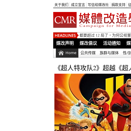
关于我们
成立宣言
写信给媒改社
捐款支持
都要超过 12 局了，为何公
媒改声明
媒改倡议
活动通知
媒
Home
公共传媒
族群与媒体
性/
《超人特攻队2》超越《超