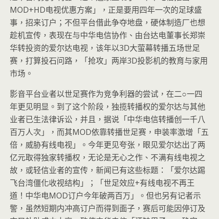
MOD+HD电视优惠方案」，正是要用四年一次的足球盛
事，招来订户；不但平台借此争夺地盘，硬体制造厂也想
趁机宣传，表现在与中华电信协作、由台达电董事长郑崇
华转投资的爱尔达电视，该年以3D大萤幕转播五场世足
赛，打算投石问路，「抢攻」两岸3D投影机的教育与家用
市场。
影音平台业者以世足赛作为竞争利器的尝试，在二○一四
年更见明显。到了这个阶段，独揽转播权的爱尔达与其他
业者已生法律诉讼，并且，据说「中华电信转播创一千八
百万人次」，而其MOD依靠转播世足赛，申装率激增「五
倍，威胁有线电视」。今年更见夸张，眼见爱尔达出了两
亿元取得独家转播权，无论是无心之作、不满有线电视之
故，或轻信业者的宣传，新闻已有这些标题：「爱尔达踢
飞台湾僵化收视结构」；「世足效应+有线电视不再王
道！中华电MOD订户今年破两百万」。但也另有记者示
警，虽然短期内冲高订户而得到面子，赛后可能因停订及