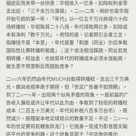
描述反而夹带一丝快意：华视收入一亿多，扣除权利金等
支出后，「三千余万元落袋」。二○○二年，刚好也是华视
开始亏损的第一年，「年代」以一亿五千万元抢得六十四
场转播权，华视取其二十八场，年代得款两亿多，扣除成
本有净利「数千万元」。奇特的是，记者照引业者之言，
指赚钱不是「本意」，年代是要「刺激（同业）尔后争取
国际性比赛转播积极度」；这个说法相当蹊跷，同业若竞
相转播，权益金、也就是年代的转播成本必须水涨船高，
做生意不想垄断反而鼓励竞争？
二○○六年仍然由年代MUCH台取得转播权，支出三千万美
元，据说收视率高于期待，但「世足广告量不如预期」。
到了二○一○年，出现两个似有矛盾的现象。一是前届的广
告收入偏低或许让年代以此为由，争取到了较低的转播权
成本（二百五十万美元，年代另补税八百多万台币），既
然减少，按理是本地足球观众的数量不足。不过，二○一○
年的世足赛宛若鲤鱼跃龙门，它摇身一变成为影音图文输
送平台的竞争利器。这个迹象显现于「中华电信推出