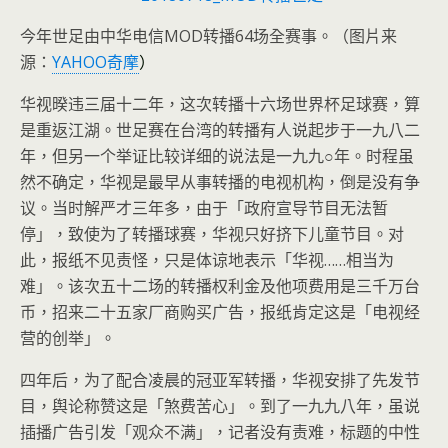
今年世足由中华电信MOD转播64场全赛事。（图片来
源：
YAHOO奇摩
）
华视暌违三届十二年，这次转播十六场世界杯足球赛，算
是重返江湖。世足赛在台湾的转播有人说起步于一九八二
年，但另一个举证比较详细的说法是一九九○年。时程虽
然不确定，华视是最早从事转播的电视机构，倒是没有争
议。当时解严才三年多，由于「政府宣导节目无法暂
停」，致使为了转播球赛，华视只好挤下儿童节目。对
此，报纸不见责怪，只是体谅地表示「华视……相当为
难」。该次五十二场的转播权利金及他项费用是三千万台
币，招来二十五家厂商购买广告，报纸肯定这是「电视经
营的创举」。
四年后，为了配合凌晨的冠亚军转播，华视安排了先发节
目，舆论称赞这是「煞费苦心」。到了一九九八年，虽说
插播广告引发「观众不满」，记者没有责难，标题的中性