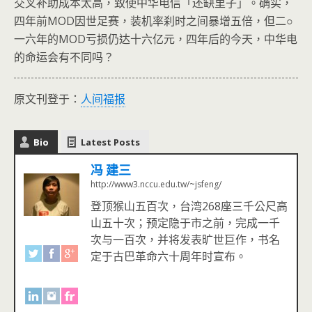
交叉补助成本太高，致使中华电信「还缺里子」。确实，
四年前MOD因世足赛，装机率刹时之间暴增五倍，但二○
一六年的MOD亏损仍达十六亿元，四年后的今天，中华电
的命运会有不同吗？
原文刊登于：
人间福报
Bio
Latest Posts
冯 建三
http://www3.nccu.edu.tw/~jsfeng/
登顶猴山五百次，台湾268座三千公尺高
山五十次；预定隐于市之前，完成一千
次与一百次，并将发表旷世巨作，书名
定于古巴革命六十周年时宣布。