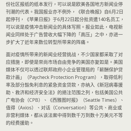
份社区报纸的纸本发行，可以说是欧美各国地方新闻业停
刊潮的代表。我国报业亦不例外，《联合晚报》自6月2日
起停刊，《苹果日报》于6月22日起分批资遣140名员工，
可以说是疫情冲击新闻业的具体写照。报业如此，电视新
闻业同样处于广告营收大幅下降的「高压」之中，亦进一
步扩大了近年来数位转型所带来的阵痛。
面对疫情所带来的新闻业经营挑战，不少国家都采取了对
应措施，即使是崇尚市场自由竞争的美国亦复如是。美国
媒体不仅可以透过联邦政府小企业管理局的「薪酬保护贷
款计画」（Paycheck Protection Program），取得低利
率及部分豁免利息的紧急资金贷款，亦纳入《新冠病毒援
助、救济和经济安全法》的挹注范围之列，包括美国公共
广电协会（CPB）、《西雅图时报》（Seattle Times）、
值得（Axios）、对话（Conversation）等公共、商业或
非营利媒体，都从该法案中得到数千万到数十万美元不等
的经费援助。