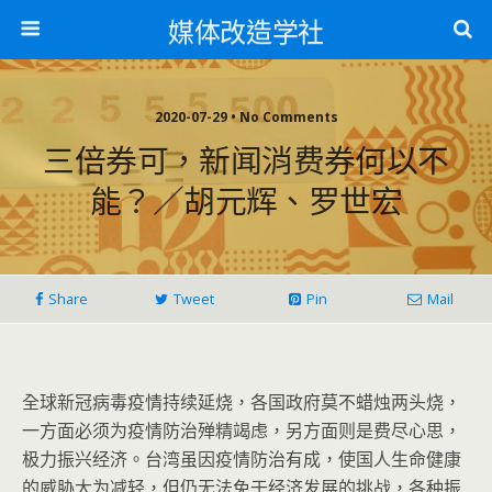
媒体改造学社
2020-07-29 • No Comments
三倍券可，新闻消费券何以不
能？／胡元辉、罗世宏
Share
Tweet
Pin
Mail
全球新冠病毒疫情持续延烧，各国政府莫不蜡烛两头烧，
一方面必须为疫情防治殚精竭虑，另方面则是费尽心思，
极力振兴经济。台湾虽因疫情防治有成，使国人生命健康
的威胁大为减轻，但仍无法免于经济发展的挑战，各种振