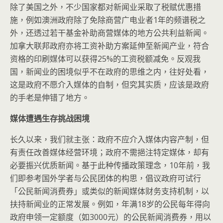
除了美国之外，不少国家都对新闻业采取了税赋优惠措
施，例如澳洲政府除了免除商营广电业者1年的频谱税之
外，还透过若干基金补助商营媒体的地方公共利益新闻。
加拿大联邦政府亦将工资补助方案延伸至新闻产业，符合
资格的印刷媒体可以获得25%的工资税额减免。反观我
国，新闻业的困境似乎不在政府的思维之内，往好处看，
这是政府不愿介入媒体的自制，但究其实质，应该是政府
的手老是伸错了地方。
媒体遭遇生存挑战困境
长久以来，我们就主张：政府不应介入媒体内容产制，但
有责任改善媒体经营环境；政府不需挹注特定媒体，却有
必要振兴优质新闻。基于此种传播政策理念，10年前，我
们即参考国外学者与公民团体的构思，倡议政府可试行
「公民新闻消费券」或类似的新闻媒体财务支持机制，以
扶持新闻业的正常发展。例如，年满18岁的公民每年得向
政府申领一定额度（如3000元）的公民新闻消费券，用以