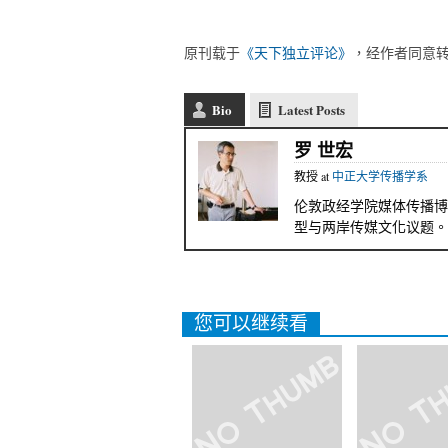
原刊载于
《天下独立评论》
，经作者同意
Bio
Latest Posts
罗 世宏
教授
at
中正大学传播学系
伦敦政经学院媒体传播博
型与两岸传媒文化议题。
您可以继续看