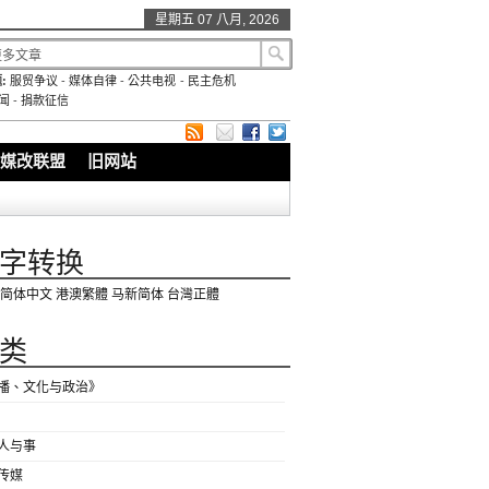
星期五 07 八月, 2026
:
服贸争议
-
媒体自律
-
公共电视
-
民主危机
闻
-
捐款征信
媒改联盟
旧网站
字转换
简体中文
港澳繁體
马新简体
台灣正體
类
播、文化与政治》
人与事
传媒