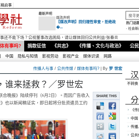
征稿启事
最新声明
媒改声明
【媒改声明】回归理性审查，拒绝政
热门话题
�...
-
社会新
视董事还不能下场？公视董事改选困局，请让媒体回归公共利益/张春炎
体有事吗?
捐款征信
《共志》
《传播、文化与政治》
公民
别
中国
隐私与知情
影视劳动
影视产业
媒体识读
网路
传播人与事
/
公共传媒
/
媒体有事吗?
| By
罗 世宏
汉
，谁来拯救？／罗世宏
不转换
联合晚报》陆续停刊（6月2日）。而因广告收入
SHARE THIS
分
日报》也以新闻稿证实，即日起将分批资遣员工约
《传
中国
传播
公共