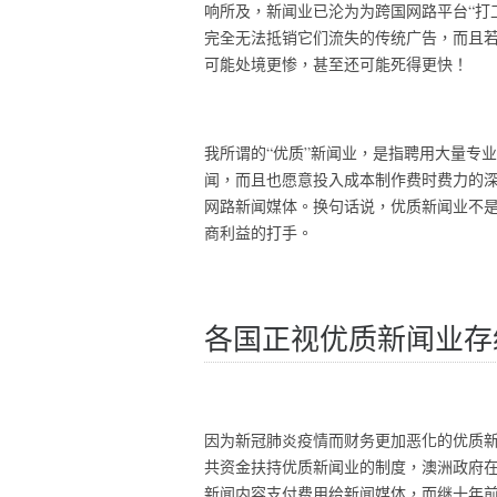
响所及，新闻业已沦为为跨国网路平台“打
完全无法抵销它们流失的传统广告，而且
可能处境更惨，甚至还可能死得更快！
我所谓的“优质”新闻业，是指聘用大量专
闻，而且也愿意投入成本制作费时费力的
网路新闻媒体。换句话说，优质新闻业不是
商利益的打手。
各国正视优质新闻业存
因为新冠肺炎疫情而财务更加恶化的优质
共资金扶持优质新闻业的制度，澳洲政府在
新闻内容支付费用给新闻媒体，而继十年