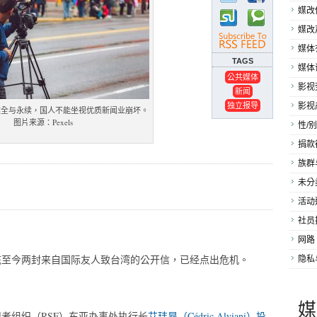
媒改
媒改
媒体
TAGS
媒体
公共媒体
影视
新闻
独立报导
影视
健全与永续，国人不能坐视优质新闻业崩坏。
图片来源：Pexels
性/别
捐款
族群
未分
活动
社员
网路
底至今两封来自国际友人致台湾的公开信，已经点出危机。
隐私
媒
者组织（RSF）东亚办事处执行长
艾玮昂（Cédric Alviani）投