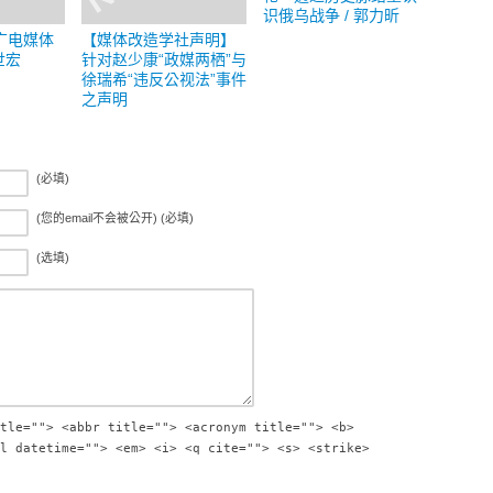
识俄乌战争 / 郭力昕
广电媒体
【媒体改造学社声明】
世宏
针对赵少康“政媒两栖”与
徐瑞希“违反公视法”事件
之声明
(必填)
(您的email不会被公开) (必填)
(选填)
tle=""> <abbr title=""> <acronym title=""> <b>
l datetime=""> <em> <i> <q cite=""> <s> <strike>