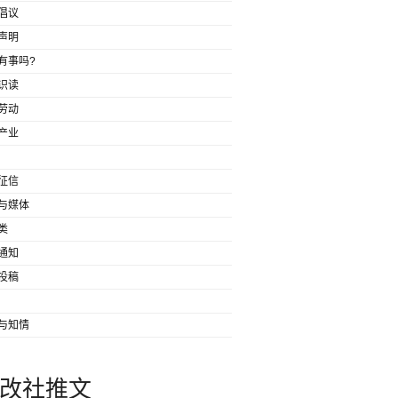
倡议
声明
有事吗?
识读
劳动
产业
征信
与媒体
类
通知
投稿
与知情
改社推文