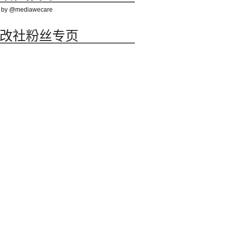
 by @mediawecare
改社粉丝专页