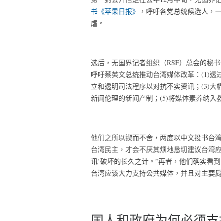
书《苹果日报》
，呼吁各党总统候选人，
虐。
选后，无国界记者组织（RSF）总会的秘书
呼吁蔡英文总统推动台湾媒体改革：(1)透
立和透明司法程序以对抗不实资讯；(3)大
新闻伦理的新闻产制；(5)将媒体素养纳入
他们之所以锲而不舍，两度以中文投书台
台湾民主，才会不厌其烦地恳切建议台湾应
讯’破坏的长久之计。”再者，他们确实看
台湾应该大力支持公共媒体，并且对主要
国人和政府为何必须支