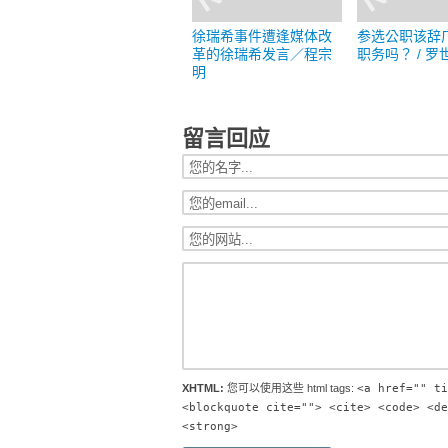
徐瑞希事件遭逢媒体改
参选公职该辞
革的徐瑞希发言／程宗
职务吗？ / 罗
明
留言回应
XHTML:
您可以使用这些 html tags:
<a href="" ti
<blockquote cite=""> <cite> <code> <de
<strong>