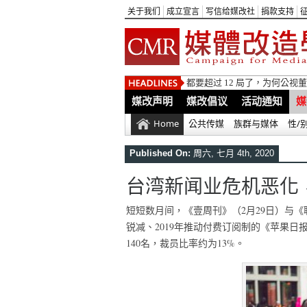
关于我们
成立宣言
写信给媒改社
捐款支持
都要超过 12 局了，为何公
媒改声明
媒改倡议
活动通知
媒
Home
公共传媒
族群与媒体
性/
Published On:
周六, 七月 4th, 2020
台湾新闻业危机恶化
短短数月间，《壹周刊》（2月29日）与《
锐减、2019年推动付费订阅制的《苹果
140名，裁员比率约为13%。