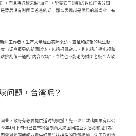
工”，而且待遇越来越“血汗”，毕竟它们赚到的数位广告分润，
若是背后没有财团富爸爸的话，那么表现越是优质的新闻业，有
业新闻工作者，生产大量经由实际采访、查证和编辑的原生新
深度与调查报导的新闻媒体，包括报纸杂志，也包括广播电视和
瞎抄乱编一通的“内容农场”，当然也不能沦为财团老板个人政
续问题，台湾呢？
新闻业，政府有必要提供适时的奥援！先不论北欧诸国早有以公
今年4月下旬也已宣布将强制两大跨国网路巨头谷歌和脸书就
前即曾对该国新闻业提供纾困与扶持性的政策措施，法国政府今