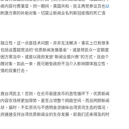
协商内容付费事宜。同一期间，美国共和、民主两党参议员也
以
困刺激方案的补助对象，切莫让新闻业名列新冠疫情的死亡清
体独立性。这一点是技术问题，并非无法解决，事实上已有很多
包括设置超党派的“优质新闻发展基金”，或是将民众一定额度
困方案当中，或是以政府发放“新闻业振兴券”的方式，且由个
捐赠对象。如此一来，既可避免政府不当介入影响媒体独立性，
疫情的双重打击。
是救台湾民主！否则，在劣币驱逐良币的恶性循环下，优质新闻
的内容农场将更加得势，甚至占领整个网路空间，而且罔顾新闻
恶状。届时，不实资讯与不透明金流操纵台湾资讯生态的情况，
政府速速支持台湾优质新闻业的生存发展，趁我们还来得及的时