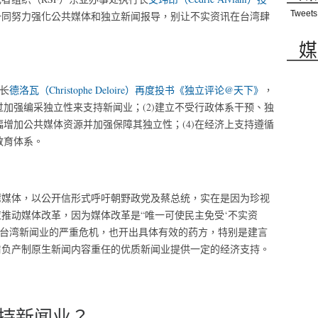
Tweets
一同努力强化公共媒体和独立新闻报导，别让不实资讯在台湾肆
媒
长
德洛瓦（Christophe Deloire）再度投书《独立评论@天下》
，
过加强编采独立性来支持新闻业；(2)建立不受行政体系干预、独
幅增加公共媒体资源并加强保障其独立性；(4)在经济上支持遵循
教育体系。
湾媒体，以公开信形式呼吁朝野政党及蔡总统，实在是因为珍视
推动媒体改革，因为媒体改革是“唯一可使民主免受‘不实资
到台湾新闻业的严重危机，也开出具体有效的药方，特别是建言
肩负产制原生新闻内容重任的优质新闻业提供一定的经济支持。
持新闻业？