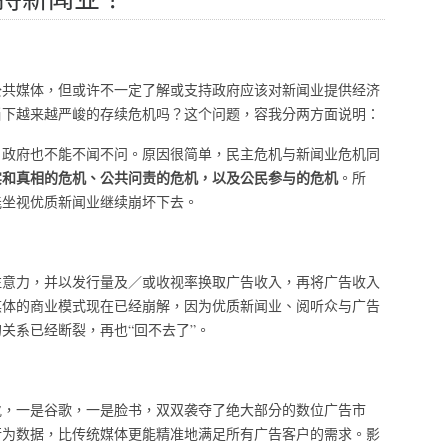
公共媒体，但或许不一定了解或支持政府应该对新闻业提供经济
当下越来越严峻的存续危机吗？这个问题，容我分两方面说明：
，政府也不能不闻不问。原因很简单，民主危机与新闻业危机同
实和真相的危机、公共问责的危机，以及公民参与的危机
。所
能坐视优质新闻业继续崩坏下去。
注意力，并以发行量及／或收视率换取广告收入，再将广告收入
媒体的商业模式现在已经崩解，因为优质新闻业、阅听众与广告
关系已经断裂，再也“回不去了”。
虎，一是谷歌，一是脸书，双双袭夺了绝大部分的数位广告市
行为数据，比传统媒体更能精准地满足所有广告客户的需求。影