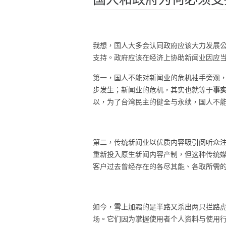
我想，国人大多会认同政府应该大力发展
支持。政府应该在经济上协助新闻业因应
第一，国人不能对新闻业的危机袖手旁观
事
步发生；新闻业的危机，其实也就等于
以，为了台湾民主的健全与永续，国人不
第二，传统新闻业以优质内容吸引阅听众
重新投入原生新闻内容产制，但这种传统
客户过去曾经存在的各尽其能、各取所需的
如今，雪上加霜的是半路又杀出两只拦路
场。它们因为掌握使用者个人资料与使用