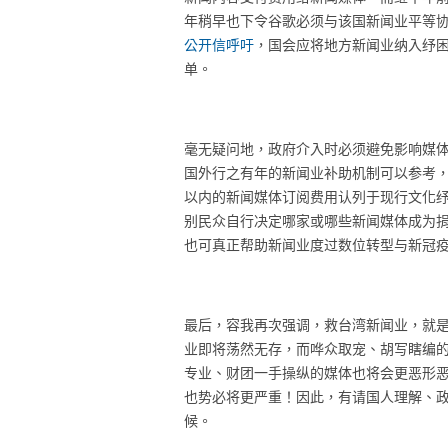
年稍早也下令谷歌必须与该国新闻业平等
公开信呼吁
，国会应将地方新闻业纳入纾
单。
毫无疑问地，政府介入时必须避免影响媒
国外行之有年的新闻业补助机制可以参考，
以内的新闻媒体订阅费用认列于现行文化纾
别民众自行决定哪家或哪些新闻媒体成为
也可真正帮助新闻业度过数位转型与新冠
最后，容我再次强调，救台湾新闻业，就
业即将荡然无存，而哗众取宠、胡写瞎编
专业、财团一手操纵的媒体也将会更恶形
也势必将更严重！因此，有请国人理解、
候。