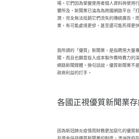
場。它們因為掌握使用者個人資料與使用
響所及，新聞業已淪為為跨國網路平台「
潤，完全無法抵銷它們流失的傳統廣告，
業，有可能處境更慘，甚至還可能死得更
我所謂的「優質」新聞業，是指聘用大量
聞，而且也願意投入成本製作費時費力的
網路新聞媒體。換句話說，優質新聞業不
政商利益的打手。
各國正視優質新聞業存
因為新冠肺炎疫情而財務更加惡化的優質
共資金扶持優質新聞業的制度，澳洲政府在