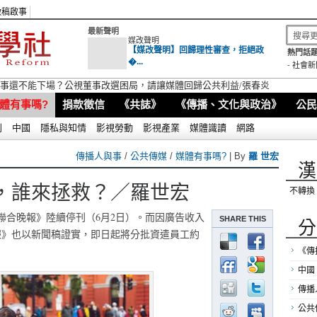
徵稿啟事
最新聲明
媒改聲明
【媒改聲明】回歸理性審查，拒絕政
熱門話題
�...
-
社會新
視董事還不能下場？公視董事改選困局，請讓媒體回歸公共利益/張春炎
體有事嗎?
捐款徵信
《共誌》
《傳播、文化與政治》
公民
別
中國
隱私與知情
影視勞動
影視產業
媒體識讀
網路
傳播人與事
/
公共傳媒
/
媒體有事嗎?
| By
羅 世宏
漢
，誰來拯救？／羅世宏
不轉換
聯合晚報》陸續停刊（6月2日）。而因廣告收入
SHARE THIS
分
日報》也以新聞稿證實，即日起將分批資遣員工約
《傳
中國
傳播
公共