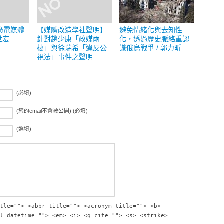
廣電媒體
【媒體改造學社聲明】
避免情緒化與去知性
世宏
針對趙少康「政媒兩
化，透過歷史脈絡重認
棲」與徐瑞希「違反公
識俄烏戰爭 / 郭力昕
視法」事件之聲明
(必填)
(您的email不會被公開) (必填)
(選填)
tle=""> <abbr title=""> <acronym title=""> <b>
l datetime=""> <em> <i> <q cite=""> <s> <strike>