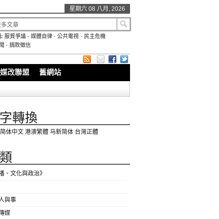
星期六 08 八月, 2026
:
服貿爭議
-
媒體自律
-
公共電視
-
民主危機
聞
-
捐款徵信
媒改聯盟
舊網站
字轉換
简体中文
港澳繁體
马新简体
台灣正體
類
播、文化與政治》
人與事
傳媒