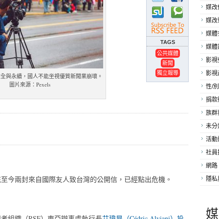
媒改
媒改
媒體
TAGS
媒體
公共媒體
影視
新聞
獨立報導
影視
健全與永續，國人不能坐視優質新聞業崩壞。
圖片來源：Pexels
性/別
捐款
族群
未分
活動
社員
網路
底至今兩封來自國際友人致台灣的公開信，已經點出危機。
隱私
媒
者組織（RSF）東亞辦事處執行長
艾瑋昂（Cédric Alviani）投