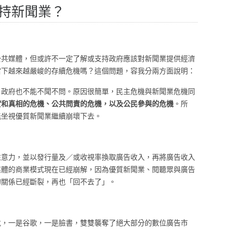
持新聞業？
公共媒體，但或許不一定了解或支持政府應該對新聞業提供經濟
當下越來越嚴峻的存續危機嗎？這個問題，容我分兩方面說明：
，政府也不能不聞不問。原因很簡單，民主危機與新聞業危機同
實和真相的危機、公共問責的危機，以及公民參與的危機
。所
能坐視優質新聞業繼續崩壞下去。
注意力，並以發行量及／或收視率換取廣告收入，再將廣告收入
媒體的商業模式現在已經崩解，因為優質新聞業、閱聽眾與廣告
的關係已經斷裂，再也「回不去了」。
虎，一是谷歌，一是臉書，雙雙襲奪了絕大部分的數位廣告市