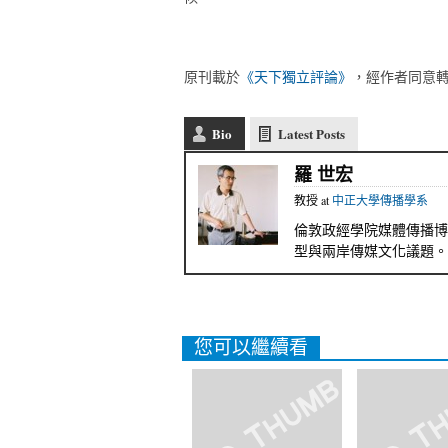
原刊載於
《天下獨立評論》
，經作者同意
Bio
Latest Posts
羅 世宏
教授
at
中正大學傳播學系
倫敦政經學院媒體傳播博
型與兩岸傳媒文化議題。
您可以繼續看