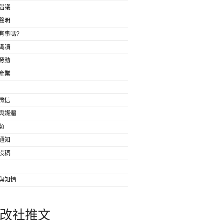
倡議
聲明
有事嗎?
識讀
勞動
產業
徵信
與媒體
類
通知
投稿
與知情
改社推文