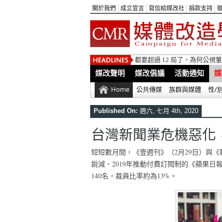
關於我們
成立宣言
寫信給媒改社
捐款支持
都要超過 12 局了，為何公
媒改聲明
媒改倡議
活動通知
媒
Home
公共傳媒
族群與媒體
性/
Published On:
週六, 七月 4th, 2020
台灣新聞業危機惡化
短短數月間，《壹週刊》（2月29日）與《
銳減、2019年推動付費訂閱制的《蘋果
140名，裁員比率約為13%。