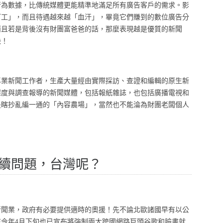
行為數據，比傳統媒體更能精準地滿足所有廣告客戶的需求。影
打工」，而且待遇越來越「血汗」，畢竟它們賺到的數位廣告分
而且若是背後沒有財團富爸爸的話，那麼表現越是優質的新聞
快！
專業新聞工作者，生產大量經由實際採訪、查證和編輯的原生新
深度與調查報導的新聞媒體，包括報紙雜誌，也包括廣播電視和
是瞎抄亂編一通的「內容農場」，當然也不能淪為財團老闆個人
續問題，台灣呢？
新聞業，政府有必要提供適時的奧援！先不論北歐諸國早有以公
今年4月下旬也已宣布將強制兩大跨國網路巨頭谷歌和臉書就