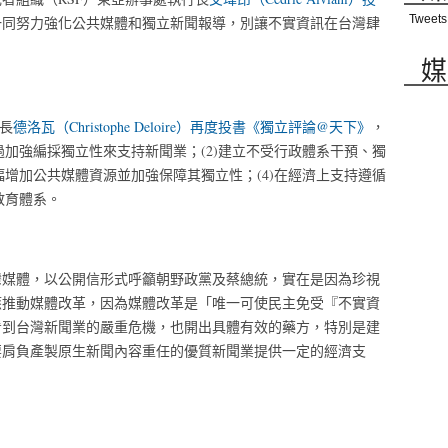
Tweets
一同努力強化公共媒體和獨立新聞報導，別讓不實資訊在台灣肆
媒
長
德洛瓦（Christophe Deloire）再度投書《獨立評論@天下》
，
過加強編採獨立性來支持新聞業；(2)建立不受行政體系干預、獨
幅增加公共媒體資源並加強保障其獨立性；(4)在經濟上支持遵循
教育體系。
灣媒體，以公開信形式呼籲朝野政黨及蔡總統，實在是因為珍視
應推動媒體改革，因為媒體改革是「唯一可使民主免受『不實資
看到台灣新聞業的嚴重危機，也開出具體有效的藥方，特別是建
要肩負產製原生新聞內容重任的優質新聞業提供一定的經濟支