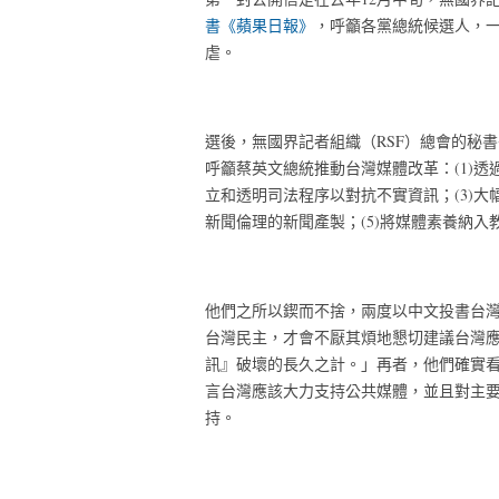
書《蘋果日報》
，呼籲各黨總統候選人，
虐。
選後，無國界記者組織（RSF）總會的秘書
呼籲蔡英文總統推動台灣媒體改革：(1)透
立和透明司法程序以對抗不實資訊；(3)大
新聞倫理的新聞產製；(5)將媒體素養納入
他們之所以鍥而不捨，兩度以中文投書台
台灣民主，才會不厭其煩地懇切建議台灣
訊』破壞的長久之計。」再者，他們確實
言台灣應該大力支持公共媒體，並且對主
持。