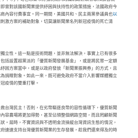
前即曾對該國新聞業提供紓困與扶持性的政策措施，法國政府今
協商內容付費事宜。同一期間，美國共和、民主兩黨參議員也
以
困刺激方案的補助對象，切莫讓新聞業名列新冠疫情的死亡清
體獨立性。這一點是技術問題，並非無法解決，事實上已有很多
，包括設置超黨派的「優質新聞發展基金」，或是將民眾一定額
化紓困方案當中，或是以政府發放「新聞業振興券」的方式，且
成為捐贈對象。如此一來，既可避免政府不當介入影響媒體獨立
新冠疫情的雙重打擊。
是救台灣民主！否則，在劣幣驅逐良幣的惡性循環下，優質新聞
的內容農場將更加得勢，甚至佔領整個網路空間，而且罔顧新聞
惡狀。屆時，不實資訊與不透明金流操縱台灣資訊生態的情況，
政府速速支持台灣優質新聞業的生存發展，趁我們還來得及的時