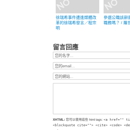
徐瑞希事件遭逢媒體改
參選公職該辭
革的徐瑞希發言／程宗
職務嗎？ / 羅
明
留言回應
XHTML:
您可以使用這些 html tags:
<a href="" ti
<blockquote cite=""> <cite> <code> <de