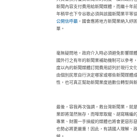
新聞內容支付費用給新聞媒體，而繼十年
年稍早也下令谷歌必須與該國新聞業平等
公開信呼籲
，國會應將地方新聞業納入紓
單。
毫無疑問地，政府介入時必須避免影響媒
國外行之有年的新聞業補助機制可以參考
度以內的新聞媒體訂閱費用認列於現行文
由個別民眾自行決定哪家或哪些新聞媒體
性，也可真正幫助新聞業度過數位轉型與
最後，容我再次強調，救台灣新聞業，就
業即將蕩然無存，而嘩眾取寵、胡寫瞎編
專業、財團一手操縱的媒體也將會更惡形
也勢必將更嚴重！因此，有請國人理解、
候。