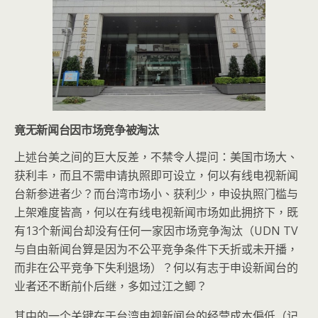
竟无新闻台因市场竞争被淘汰
上述台美之间的巨大反差，不禁令人提问：美国市场大、
获利丰，而且不需申请执照即可设立，何以有线电视新闻
台新参进者少？而台湾市场小、获利少，申设执照门槛与
上架难度皆高，何以在有线电视新闻市场如此拥挤下，既
有13个新闻台却没有任何一家因市场竞争淘汰（UDN TV
与自由新闻台算是因为不公平竞争条件下夭折或未开播，
而非在公平竞争下失利退场）？何以有志于申设新闻台的
业者还不断前仆后继，多如过江之鲫？
其中的一个关键在于台湾电视新闻台的经营成本偏低（记