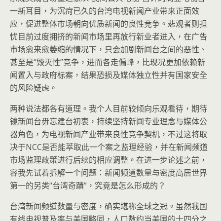
一新耳目，为沉疴已久的台湾电视新闻产业带来正面效
应，促进整体市场朝向优质新闻的良性竞争。悲观者则担
忧目前过度拥挤的新闻市场里再放行新业者进入，在广告
市场愈来愈萎缩的情况下，只会加剧新闻台之间的恶性、
甚至是“毁灭性”竞争，进而各走偏峰，比现况更加依赖新
闻置入与政府标案，结果恐损及媒体独立性并有国家安全
的风险疑虑。
两种说法都各有道理。我个人目前较倾向乐观看待，期待
镜新闻台毋忘建台初衷，持续坚持新闻专业理念与媒体公
器角色，为电视新闻产业带来良性竞争契机，不过这将取
决于NCC是否能萃取此一个案之监理经验，并在新闻频道
市场监理政策进行后续的相应调整。在进一步论述之前，
容我先试着拆解一个问题：新闻频道数量与密度高居世界
第一的另类“台湾奇蹟”，究竟是怎么形成的？
台湾新闻频道数量与密度，确实堪称全球之冠。虽然我国
有线电视普及率与美国略同，人口数约当美国的十四分之