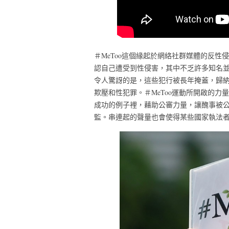
＃MeToo這個緣起於網絡社群媒體的反
認自己遭受到性侵害，其中不乏許多知名
令人驚訝的是，這些犯行被長年掩蓋，歸
欺壓和性犯罪。＃MeToo運動所開啟的
成功的例子裡，藉助公審力量，讓醜事被
監。串連起的聲量也會使得某些國家執法