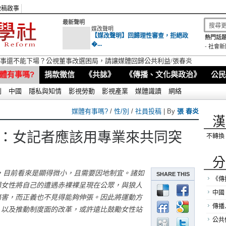
徵稿啟事
最新聲明
媒改聲明
【媒改聲明】回歸理性審查，拒絕政
熱門話題
�...
-
社會新
逐公視董事長：捍衞公視法尊嚴，反對政治鬥爭持續癱瘓公共媒體
體有事嗎?
捐款徵信
《共誌》
《傳播、文化與政治》
公民
別
中國
隱私與知情
影視勞動
影視產業
媒體識讀
網絡
媒體有事嗎?
/
性/別
/
社員投稿
| By
張 春炎
漢
南亞：女記者應該用專業來共同突
不轉換
分
，目前看來是顯得微小，且需要因地制宜。諸如
SHARE THIS
《傳
場女性將自己的遭遇赤裸裸呈現在公眾，與狼人
中國
傷害，而正義也不見得能夠伸張。因此將運動方
傳播
，以及推動制度面的改革，或許遠比鼓勵女性站
公共