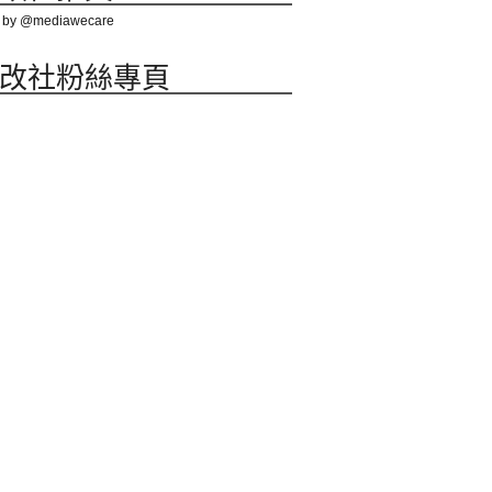
 by @mediawecare
改社粉絲專頁