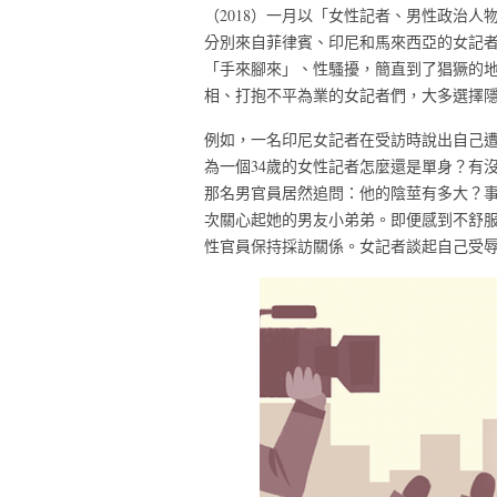
（2018）一月以「女性記者、男性政治
分別來自菲律賓、印尼和馬來西亞的女記
「手來腳來」、性騷擾，簡直到了猖獗的
相、打抱不平為業的女記者們，大多選擇隱忍
例如，一名印尼女記者在受訪時說出自己
為一個34歲的女性記者怎麼還是單身？有
那名男官員居然追問：他的陰莖有多大？
次關心起她的男友小弟弟。即便感到不舒
性官員保持採訪關係。女記者談起自己受