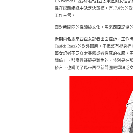
UNWomen）就共同針對亞太地區的女
性在媒體組織中缺乏決策權。有17.8％的
工作主管。
面對新聞圈的性騷擾文化，馬來西亞記協
近期兩名馬來西亞女記者出面控訴，工作時
Taufek Razak的對外回應，不但沒
籲女記者不要穿太暴露或者性感的衣服。
關係」，那麼性騷擾是難免的。特別是在
發言，也說明了馬來西亞新聞圈嚴重缺乏