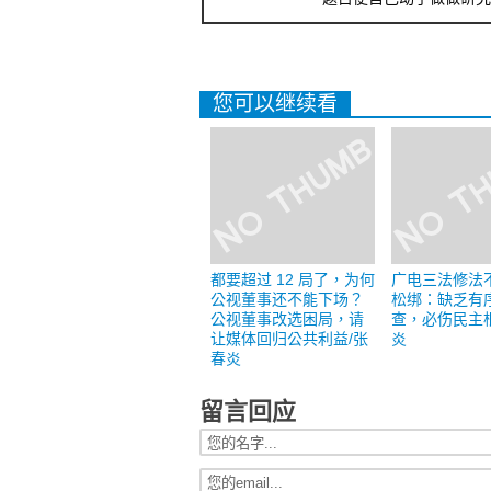
您可以继续看
都要超过 12 局了，为何
广电三法修法
公视董事还不能下场？
松绑：缺乏有
公视董事改选困局，请
查，必伤民主
让媒体回归公共利益/张
炎
春炎
留言回应