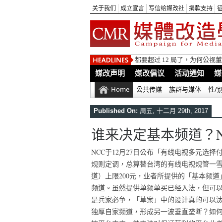
关于我们
成立宣言
写信给媒改社
捐款支持
都要超过 12 局了，为何公
媒改声明
媒改倡议
活动通知
媒
Home
公共传媒
族群与媒体
性/
Published On:
周五, 十二月 29th, 2017
谁来决定基本频道？
NCC于12月27日公布「有线电视多元选
规则定调，总算替台湾的有线电视规管一
道）上限200元，业者所提供的「基本频道
频道。虽然提供单频单买已经入法，但可以
是兵家必争，「草案」中的设计真的可以
独厚自家频道，形成另一波垂直垄断？如