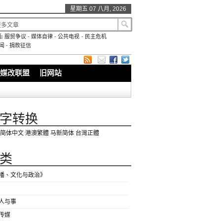
星期五 07 八月, 2026
:
服贸争议
-
媒体自律
-
公共电视
-
民主危机
闻
-
捐款征信
媒改联盟
旧网站
字转换
简体中文
港澳繁體
马新简体
台灣正體
类
播、文化与政治》
人与事
传媒