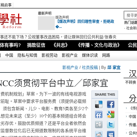
征稿启事
最新声明
媒改声明
【媒改声明】回归理性审查，拒绝政
热门话题
�...
-
社会新
视董事还不能下场？公视董事改选困局，请让媒体回归公共利益/张春炎
体有事吗?
捐款征信
《共志》
《传播、文化与政治》
公民
别
中国
隐私与知情
影视劳动
影视产业
媒体识读
网路
影视产业
/
社员投稿
| By
邱 家宜
汉
NCC须贯彻平台中立／邱家宜
不转换
择付费机制规划」草案，为下一波的有线电视游戏
SHARE THIS
分
雪前耻。草案中要求平台服务费（须提供必载频
」须包含新闻、儿少、电影、教育5类各至少2个
《传
想见未来这（至少）10个的基本频道组合将会
中国
汰劣存优，鼓励优质频道？还是平台业者依然会
传播
何监督数位化后已无频道数限制的各系统平台维
公共