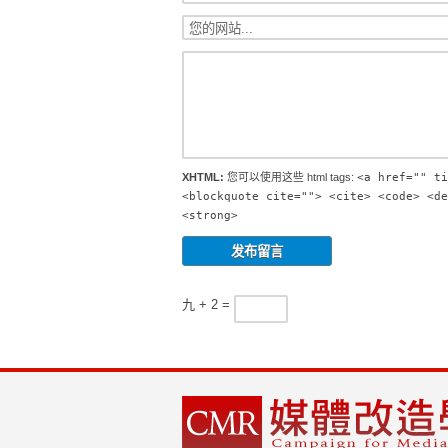
XHTML:
您可以使用这些 html tags:
<a href="" ti
<blockquote cite=""> <cite> <code> <de
<strong>
九 + 2 =