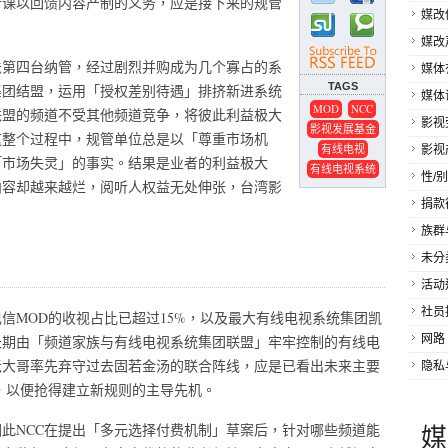
者课以回馈内容产制的义务，应是接下来的规管
媒改
媒改
非法第四台纳管，经过剧烈并购成为几个寡占的系
媒体
TAGS
集团结盟，运用「授权差别待遇」排挤新进系统
媒体
MOD
NCC
联盟的频道不受其他频道竞争，将彼此利益极大
影视
影视发展基金
这整个过程中，规管单位总是以「尊重市场机
有线电视
影视
「市场失灵」的事实。结果是业者的利益极大
有线电视系统
性/别
内容却越来越烂，阅听人权益无处伸张，台湾影
捐款
族群
未分
活动
社员
信MOD的收视占比已超过15%，以及最大有线电视系统集团凯
长期由「频道家族与有线电视系统集团联盟」牢牢控制的有线电
网路
老大哥率先弃守过去固若金汤的联合阵线，应是已看出未来主要
隐私
，以便抢得建立新规则的主导先机。
媒
此NCC在提出「多元选择付费机制」草案后，针对哪些频道能