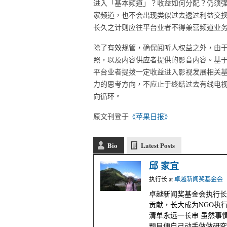
进入「基本频道」？收益如何分配？仍须
家频道，也不会出现类似过去透过利益交
长久之计则应往平台业者不得兼营频道业
除了有效规管，确保阅听人权益之外，由
照，以及内容供应者提供的影音内容。基
平台业者提拨一定收益进入影视发展相关
力的思考方向，不应止于终结过去有线电
向循环。
原文刊登于
《苹果日报》
Bio
Latest Posts
邱 家宜
执行长
at
卓越新闻奖基金会
卓越新闻奖基金会执行长
贡献，长大成为NGO执
清单永远一长串 虽然事
题目便自己动手做做研究