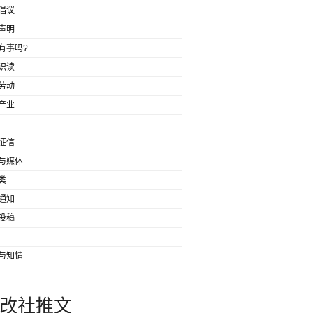
倡议
声明
有事吗?
识读
劳动
产业
征信
与媒体
类
通知
投稿
与知情
改社推文