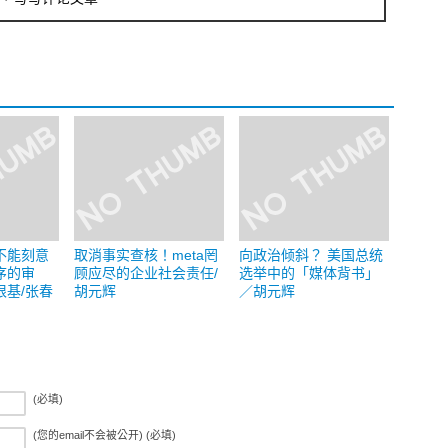
不能刻意
取消事实查核！meta罔
向政治倾斜？ 美国总统
序的审
顾应尽的企业社会责任/
选举中的「媒体背书」
根基/张春
胡元辉
／胡元辉
(必填)
(您的email不会被公开) (必填)