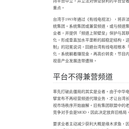
持平台中立，并立法对保证获利的平台业
重点。
台湾于1993年通过《有线电视法〉，将
统集团。系统集团或兼营频道，或与频道
业者，并提供「频道上架壁垒」保护与其
化，形成垂直加水平垄断的超稳定结构。
制」的冠冕说词，回避台湾有线电视根本
化，系统躺着赚现金，再高价转卖，节目
视音产业发展连带遭殃。
平台不得兼营频道
率先打破此僵局的其实是业者。由于中华电
擘宣布不再经营频道代理业务，才让台湾
视市场秩序开始崩解。旧有集团联盟中的
竞争对手会是MOD，因此决定放弃旧格局
要求业者主动减少获利大概是缘木求鱼，因