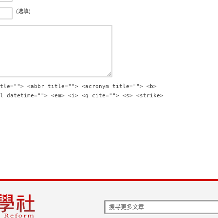
(选填)
tle=""> <abbr title=""> <acronym title=""> <b>
l datetime=""> <em> <i> <q cite=""> <s> <strike>