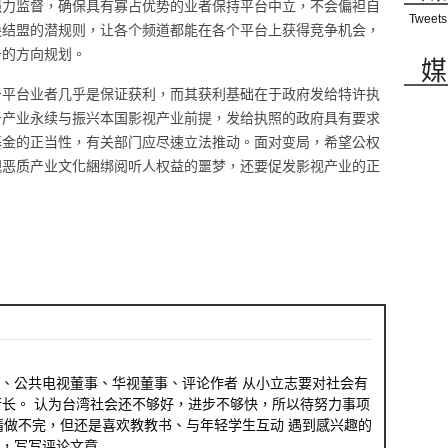
强力监督，确保具有寡占优势的业者保持平台中立，不会偏袒自
Tweets
换结盟的潜规则，让各个频道都能在各个平台上获得竞争机会，
务的方向规划。
媒
于平台业者几乎是保证获利，而其获利基础在于政府发给特许执
于产业永续与振兴本国影视产业前提，发给执照的政府具有要求
基金的正当性，有关部门应尽速立法推动。面对变局，希望公权
视恶质产业文化綑绑阅听人权益的噩梦，还要促发影视产业的正
、公共电视董事、华视董事、评论作者 从小立志要对社会有
行长。 认为台湾社会还不够好，进步不够快，所以待努力事项
情做不完，但还是喜欢教教书、与年轻学生互动 遇到感兴趣的
，写写评论文章