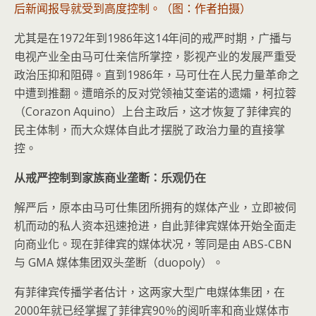
后新闻报导就受到高度控制。（图：作者拍摄）
尤其是在1972年到1986年这14年间的戒严时期，广播与
电视产业全由马可仕亲信所掌控，影视产业的发展严重受
政治压抑和阻碍。直到1986年，马可仕在人民力量革命之
中遭到推翻。遭暗杀的反对党领袖艾奎诺的遗孀，柯拉蓉
（Corazon Aquino）上台主政后，这才恢复了菲律宾的
民主体制，而大众媒体自此才摆脱了政治力量的直接掌
控。
从戒严控制到家族商业垄断：乐观仍在
解严后，原本由马可仕集团所拥有的媒体产业，立即被伺
机而动的私人资本迅速抢进，自此菲律宾媒体开始全面走
向商业化。现在菲律宾的媒体状况，等同是由 ABS-CBN
与 GMA 媒体集团双头垄断（duopoly）。
有菲律宾传播学者估计，这两家大型广电媒体集团，在
2000年就已经掌握了菲律宾90％的阅听率和商业媒体市