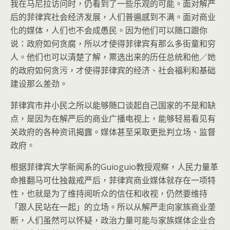
我在马尼拉访问时，仍看到了一些乐观的可能。面对解严
后的菲律宾社会经济发展，人们普遍感到不满。面对商业
化的媒体，人们也不会成愚民。因为他们可以随口跟你
说：政府如何贪腐，所以才使得菲律宾有那么多街童和穷
人。他们也可以清楚了解，票选出来的历任总统和他／她
的政府如何贪污，才使得菲律宾的经济、社会福利和基础
建设那么差劲。
菲律宾市井小民之所以能够随口谈起自己国家的不是和缺
点，是因为在解严后的商业广播电视上，能够轻易看见有
关政府的各种资讯揭露。媒体甚至采取更批判立场、监督
政府。
根据菲律宾大学新闻系的Guioguio教授观察，人民力量革
命推翻马可仕独裁戒严后，菲律宾商业媒体就存在一项特
性，也就是为了维持阅听众的信任和收视，仍然要维持
「跟人民站在一起」的立场。所以从解严走向家族商业垄
断，人们虽然可以怀疑，政治力量可能与家族媒体企业合