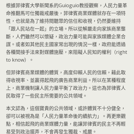
根據菲律賓大學新聞系的Guioguio教授觀察，人民力量革
命推翻馬可仕獨裁戒嚴後，菲律賓商業媒體就存在一項特
性，也就是為了維持閱聽眾的信任和收視，仍然要維持
「跟人民站在一起」的立場。所以從解嚴走向家族商業壟
斷，人們雖然可以懷疑，政治力量可能與家族媒體企業合
謀。或者如其他民主國家常出現的情況一樣，政府能透過
各種間接手法來對媒體施壓，來阻礙人民知的權利（right
to know）。
但菲律賓商業媒體的體質，高度仰賴人民的信賴，藉此取
得收視率、並贏得起飛的廣告商業利益。所以在某種程度
上，商業機制讓人民力量平衡了政治力。這也為菲律賓人
民取得了一些民主所需要的公共領域。
本文認為，這個寶貴的公共領域，或許體質不十分健全，
卻可以被視為是「人民力量革命後的續航力」。再更樂觀
點，相信起飛的商業媒體力量，能讓菲律賓的民主不再輕
易受到政治擺弄，不會再發生獨裁、戒嚴。