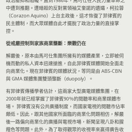
政治壓抑和阻礙。直到1986年，馬可仕在人民力量革命之
中遭到推翻。遭暗殺的反對黨領袖艾奎諾的遺孀，柯拉蓉
（Corazon Aquino）上台主政後，這才恢復了菲律賓的
民主體制，而大眾媒體自此才擺脫了政治力量的直接掌
控。
從戒嚴控制到家族商業壟斷：樂觀仍在
解嚴後，原本由馬可仕集團所擁有的媒體產業，立即被伺
機而動的私人資本迅速搶進，自此菲律賓媒體開始全面走
向商業化。現在菲律賓的媒體狀況，等同是由 ABS-CBN
與 GMA 媒體集團雙頭壟斷（duopoly）。
有菲律賓傳播學者估計，這兩家大型廣電媒體集團，在
2000年就已經掌握了菲律賓90％的閱聽率和商業媒體市
場。 菲律賓沒有公共廣播制度，而國家電視的閱聽市佔率
頗低。因此，跟其他國家所面臨的商業化問題相仿，解嚴
後一路偏向商業化的廣播與電視市場，新聞呈現八卦和腥
羶色等問題。此外，為了取得觀眾的收視率來贏得廣告收