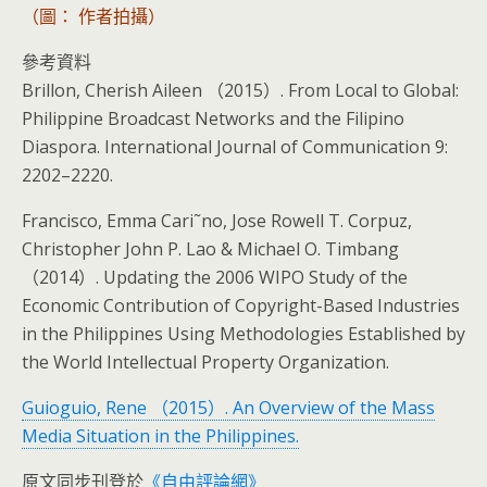
（圖： 作者拍攝）
參考資料
Brillon, Cherish Aileen （2015）. From Local to Global:
Philippine Broadcast Networks and the Filipino
Diaspora. International Journal of Communication 9:
2202–2220.
Francisco, Emma Cari˜no, Jose Rowell T. Corpuz,
Christopher John P. Lao & Michael O. Timbang
（2014）. Updating the 2006 WIPO Study of the
Economic Contribution of Copyright-Based Industries
in the Philippines Using Methodologies Established by
the World Intellectual Property Organization.
Guioguio, Rene （2015）. An Overview of the Mass
Media Situation in the Philippines.
原文同步刊登於
《自由評論網》