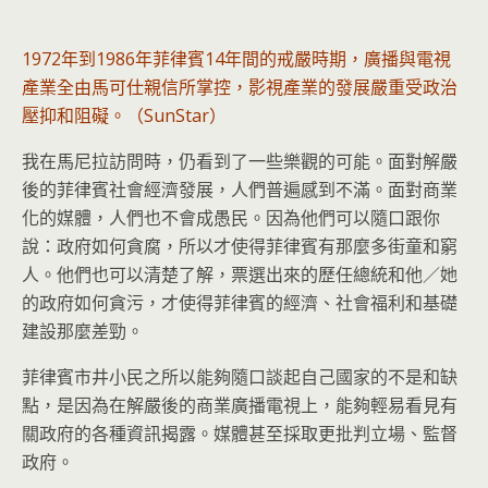
1972年到1986年菲律賓14年間的戒嚴時期，廣播與電視
產業全由馬可仕親信所掌控，影視產業的發展嚴重受政治
壓抑和阻礙。（SunStar）
我在馬尼拉訪問時，仍看到了一些樂觀的可能。面對解嚴
後的菲律賓社會經濟發展，人們普遍感到不滿。面對商業
化的媒體，人們也不會成愚民。因為他們可以隨口跟你
說：政府如何貪腐，所以才使得菲律賓有那麼多街童和窮
人。他們也可以清楚了解，票選出來的歷任總統和他／她
的政府如何貪污，才使得菲律賓的經濟、社會福利和基礎
建設那麼差勁。
菲律賓市井小民之所以能夠隨口談起自己國家的不是和缺
點，是因為在解嚴後的商業廣播電視上，能夠輕易看見有
關政府的各種資訊揭露。媒體甚至採取更批判立場、監督
政府。