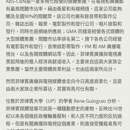
ABS-CBN是一家多角化經營的媒體集團，在電視和廣播都
有最高閱聽市佔率。藉由衞星和有線頻道，這家公司能夠
觸及全國90%的閱聽眾。該公司也擁有錄音帶和製作公
司、雜誌出版、報業、電影製作和發行公司、唱片錄製和
發行，同時也是網絡供應商；GMA 同樣是經營各式媒體的
大型媒體集團，閱聽市佔率排名第二，旗下各色公司經營
有電影製作和發行，音樂錄影帶製作，FM 和 AM 廣播電
視台，以及各類媒體網站等。因此，菲律賓廣播與電視產
業起飛後的傲人經濟貢獻或收入，主要來自這兩大家族企
業集團。當然主要媒體商業利益，也由這兩家所瓜分。
然而菲律賓廣播與電視媒體會走向今日高度商業化，且是
由兩大家族企業所寡佔，其實與馬可仕有關。
任教於菲律賓大學（UP）的學者 Rene Guioguio 分析，
菲律賓媒體發展可說是一種騷動歷史的產物，反映出16世
紀以來各個殖民政權輪番壓制，和人民不同力度的反抗過
程。但是有關廣播與電視這個產業，則直接受獨裁者馬可