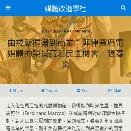
媒體改造學社
2017-12-08 • No Comments
由戒嚴擺盪到商業：菲律賓廣電
媒體的榮景藏着民主機會／張春
炎
Share
Tweet
Pin
Mail
走入位在馬尼拉的戒嚴博物館，彷彿進到時光之屋，撞見
馬可仕（Ferdinand Marcos）在戒嚴時期對於媒體大幅控
制、對人民暴力壓制的歷史。回到現在，看着近年菲國廣
電產業的榮景，則不免有種從冷氣房走到高溫室外的頭暈