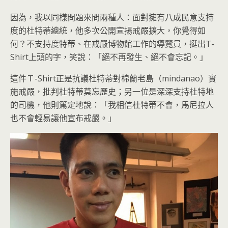
因為，我以同樣問題來問兩種人：面對擁有八成民意支持
度的杜特蒂總統，他多次公開宣揚戒嚴擴大，你覺得如
何？不支持度特蒂、在戒嚴博物館工作的導覽員，挺出T-
Shirt上頭的字，笑說：「絕不再發生、絕不會忘記。」
這件Ｔ-Shirt正是抗議杜特蒂對棉蘭老島（mindanao）實
施戒嚴，批判杜特蒂莫忘歷史；另一位是深深支持杜特地
的司機，他則篤定地說：「我相信杜特蒂不會，馬尼拉人
也不會輕易讓他宣布戒嚴。」