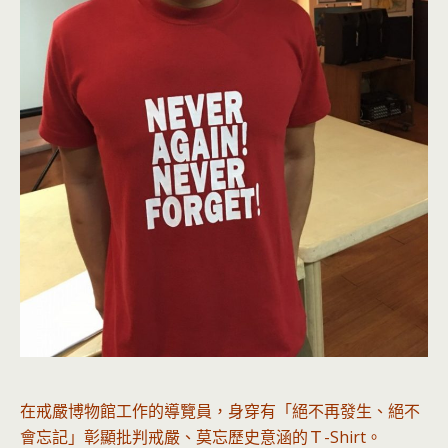
在戒嚴博物館工作的導覽員，身穿有「絕不再發生、絕不
會忘記」彰顯批判戒嚴、莫忘歷史意涵的Ｔ-Shirt。