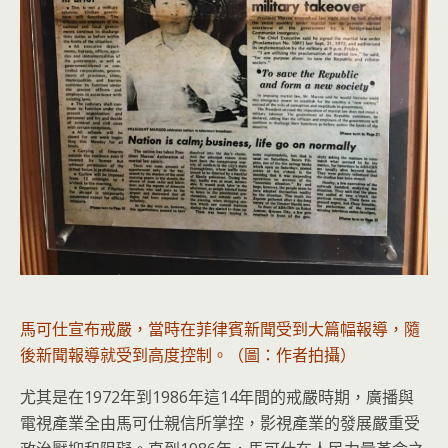
馬可仕宣布戒嚴，當時在菲律賓新聞受到大篇幅報導，隨
後新聞報導就受到高度控制。（圖：作者拍攝）
尤其是在1972年到1986年這14年間的戒嚴時期，廣播與
電視產業全由馬可仕親信所掌控，影視產業的發展嚴重受