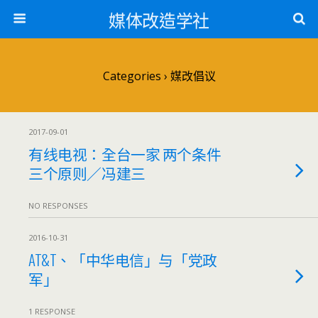
媒体改造学社
Categories ›
媒改倡议
2017-09-01
有线电视：全台一家 两个条件
三个原则／冯建三
NO RESPONSES
2016-10-31
AT&T、「中华电信」与「党政
军」
1 RESPONSE