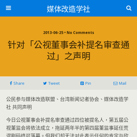
媒体改造学社
2013-06-25 • No Comments
针对「公视董事会补提名审查通
过」之声明
Share
Tweet
Pin
Mail
公民参与媒体改造联盟、台湾新闻记者协会、媒体改造学
社 共同声明
今日公视董事会补提名审查通过四位被提名人，第五届公
视董监会将依法成立，拖延两年半的第四届董监事延任荒
谬剧码终可落幕。但我们却无法对此表示任何的肯定与欣