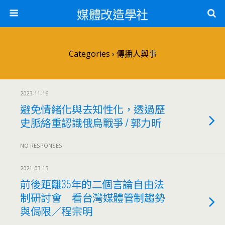
媒體改造學社
Categories ›
傳播人與事
2023-11-16
避免情緒化與去知性化，透過歷
史脈絡重認識俄烏戰爭 / 郭力昕
NO RESPONSES
2021-03-15
前後距離35年的二個言論自由法
制研討會 看台灣媒體管制趨勢
與侷限／程宗明