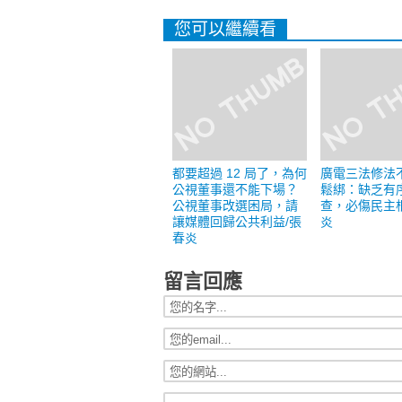
您可以繼續看
都要超過 12 局了，為何
廣電三法修法
公視董事還不能下場？
鬆綁：缺乏有
公視董事改選困局，請
查，必傷民主
讓媒體回歸公共利益/張
炎
春炎
留言回應