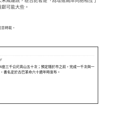
人朱鳳蓮
說，駐台記者是「為增進
兩岸同胞相互了
貢獻可能大些。
同意轉載。
g/
68座三千公尺高山五十次；預定隱於市之前，完成一千次與一
，書名定於古巴革命六十週年時宣布。