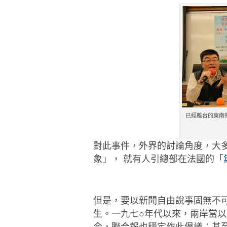
已經離台的東南
對此事件，外界的討論角度，大
象」， 就
有人引總部在法國的「
但是，要以新聞自由說事固無不
生。一九七○
年代以來，兩岸當以
今，聯合報也穩定作此倡議；
甚