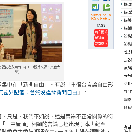
媒改
媒改
媒體
TAGS
媒體
兩岸關係
影視
新聞自由
東南衞視
影視
性/別
捐款
衞視記者艾珂竹（右）（照片來源：文化大
族群
學）
未分
多集中在「新聞自由」。有說「
重傷台言論自由形
活動
無國界記者：台灣沒違背新聞自由
」。
社員
網絡
隱私
可，只是，我們不如說，
這是兩岸不正常關係的衍
「一中屋頂」相繩的言論已經出現；
本世紀至
媒
至陸委會主委陳明通在二○一四年太陽花運動後，