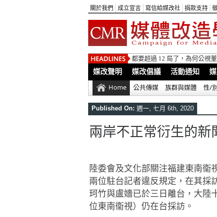
關於我們
成立宣言
寫信給媒改社
捐款支持
都要超過 12 局了，為何公
媒改聲明
媒改倡議
活動通知
媒
Home
公共傳媒
族群與媒體
性/
Published On:
週一, 七月 6th, 2020
兩岸不正常衍生的新
陸委會及文化部關注福建東南衞
兩位駐台記者違反規定，
在其採
珂竹與盧嬙已於三日離台，大陸
位東南衞視）仍在台採訪。