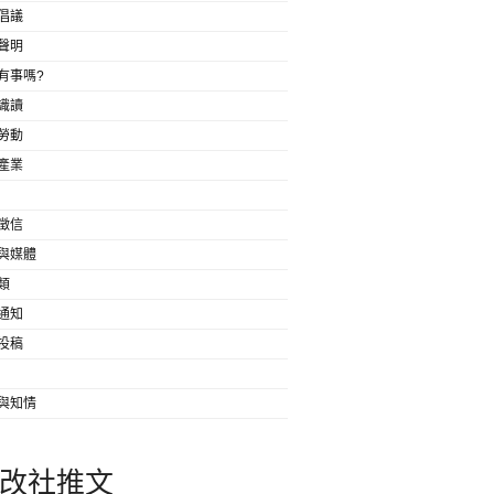
倡議
聲明
有事嗎?
識讀
勞動
產業
徵信
與媒體
類
通知
投稿
與知情
改社推文