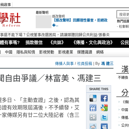
徵稿啟事
最新聲明
媒改聲明
【媒改聲明】回歸理性審查，拒絕政
熱門話題
�...
-
社會新
視董事還不能下場？公視董事改選困局，請讓媒體回歸公共利益/張春炎
體有事嗎?
捐款徵信
《共誌》
《傳播、文化與政治》
公民
別
中國
隱私與知情
影視勞動
影視產業
媒體識讀
網絡
傳播人與事
/
社員投稿
| By
馮 建三
漢
聞自由爭議／林富美、馮建三
不轉換
SHARE THIS
分
視多日、「主動查證」之後，
認為其
《傳
訪證有效期限屆滿後，不予續發，
艾
中國
十家傳媒另有廿二
位大陸記者（含三
傳播
公共