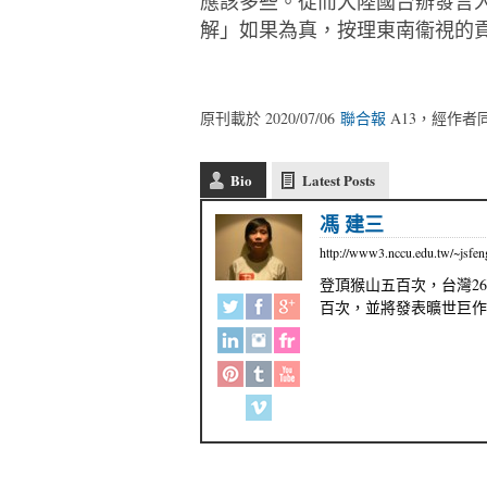
應該多些。從而大陸國台辦發言
解」如果為真，按理東南衞視的
原刊載於 2020/07/06
聯合報
A13，經作者
Bio
Latest Posts
馮 建三
http://www3.nccu.edu.tw/~jsfen
登頂猴山五百次，台灣2
百次，並將發表曠世巨作