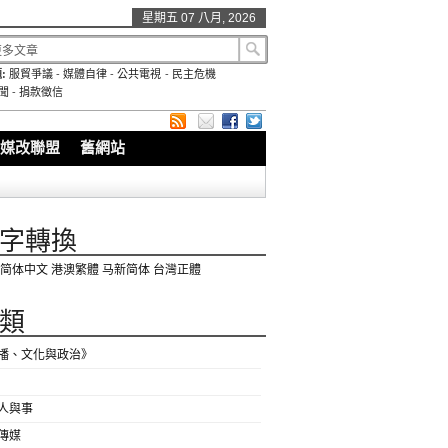
星期五 07 八月, 2026
:
服貿爭議
-
媒體自律
-
公共電視
-
民主危機
聞
-
捐款徵信
媒改聯盟
舊網站
字轉換
简体中文
港澳繁體
马新简体
台灣正體
類
播、文化與政治》
人與事
傳媒