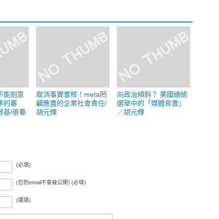
不能刻意
取消事實查核！meta罔
向政治傾斜？ 美國總統
序的審
顧應盡的企業社會責任/
選舉中的「媒體背書」
根基/張春
胡元輝
／胡元輝
(必填)
(您的email不會被公開) (必填)
(選填)