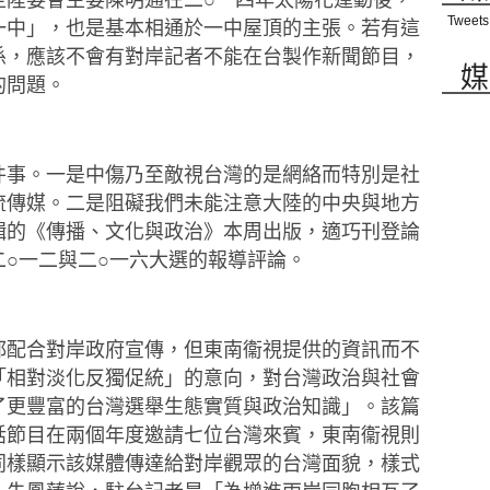
Tweets
一中」，
也是基本相通於一中屋頂的主張。若有這
係，應該不會有對岸
記者不能在台製作新聞節目，
媒
的問題。
件事。
一是中傷乃至敵視台灣的是網絡而特別是社
流傳媒。
二是阻礙我們未能注意大陸的中央與地方
輯的《傳播、文化與政治》本周出版，
適巧刊登論
二○一二
與二○一六大選的報導評論。
都配合對岸政府宣傳，
但東南衞視提供的資訊而不
「相對淡化反獨促統」的意向，
對台灣政治與社會
了更豐富的台灣選舉生態實質與政治知識」。
該篇
話節目在
兩個年度邀請七位台灣來賓，東南衞視則
同樣顯示該媒體傳達給
對岸觀眾的台灣面貌，樣式