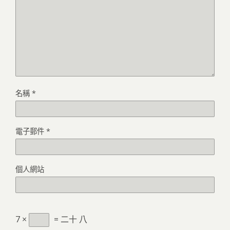
名稱
*
電子郵件
*
個人網站
7 ×
= 二十 八