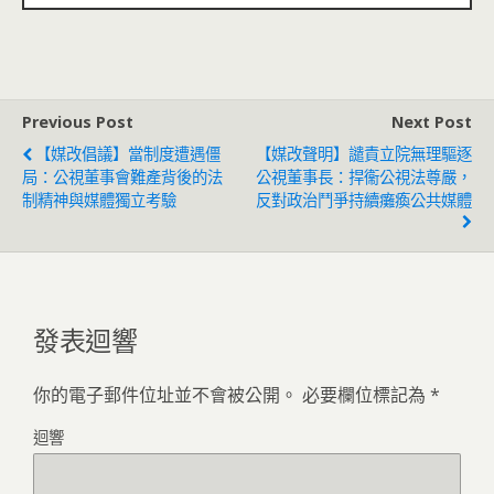
Previous Post
Next Post
【媒改倡議】當制度遭遇僵
【媒改聲明】譴責立院無理驅逐
局：公視董事會難產背後的法
公視董事長：捍衞公視法尊嚴，
制精神與媒體獨立考驗
反對政治鬥爭持續癱瘓公共媒體
發表迴響
你的電子郵件位址並不會被公開。
必要欄位標記為
*
迴響