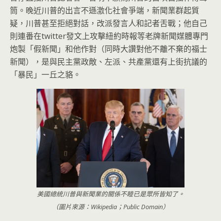
筒。
晚近川普的出言不遜激化社會爭端，新聞業群起質
疑，
川普甚至拒絕對話，改派發言人和記者舌戰；他自己
則連番在twi
tter發文上攻擊紐約時報等老牌新聞媒體專門
炮製「假新聞」
和他作對（同時大讚對他不離不棄的福士
新聞），是與民主黨政敵、
左派、共產黨還有上街抗議的
「暴民」一丘之貉。
美國總統川普與新聞業的關係不睦已是眾所皆知了。
（圖片來源：Wikipedia；Public Domain）