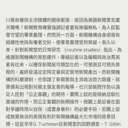
川普政權與主流媒體的關係緊張，是因為美國新聞業克盡
天職嗎？
新聞教育確實強調記者要有無偏無私、為人民監
督守望的專業義理。
然而另一方面，新聞機構自身卻是有
組織性地與有權者交好，
使專業義理受到質疑。長久以
來，針對新聞室的日常研究 （routine studies）指出，為
維護新聞機構的常態運作，
專線記者以及編輯與政治菁英
素有往來，以確保新聞是可類型化的、
可預測且可預先排
程的，最終是滿足定時定量與定質地新聞產出。
而新聞機
構的科層建制，也保證了新聞業與主流政治勢力靠攏，
就
算偶有出現對另類主張友善的報導，
也只是裝腔作勢以滿
足人民對「公正客觀」的期待，
實際上起的是吸納且馴化
異端的作用。而公正客觀的新聞操作，
微觀上是記者在面
對爭議時用以自保（或置身事外）的必要手段，
宏觀上促
成無黨無派的表現有利於新聞機構最大化市場的商業目
標。
這從早年G. Tuchman在新聞室的田野調查，T. Gitlin