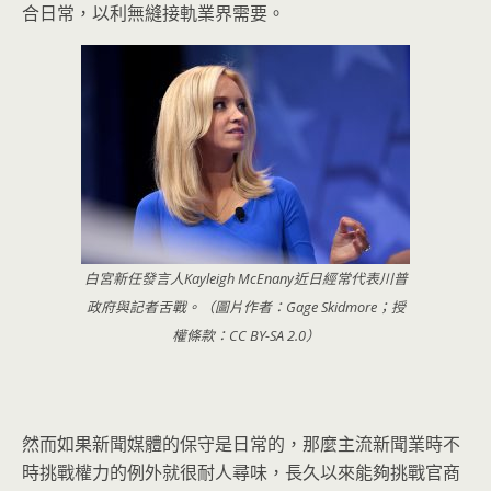
合日常，以利無縫接軌業界需要。
白宮新任發言人Kayleigh McEnany近日經常代表川普
政府與記者舌戰。（圖片作者：Gage Skidmore；授
權條款：CC BY-SA 2.0）
然而如果新聞媒體的保守是日常的，
那麼主流新聞業時不
時挑戰權力的例外就很耐人尋味，
長久以來能夠挑戰官商