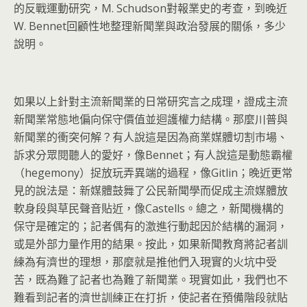
的反戰運動研究，M. Schudson對報業史的考查，到晚近
W. Bennet回顧性地整理新聞業與政治發展的關係，多少
說明。
如果以上針對主流新聞業的日常研究言之成理，
證成主流
新聞業常態地偏向保守價值並迴護權力結構。
那麼川普與
新聞業的衝突何解？有人說這是因為商業媒體切割市場、
訴求分眾閱聽人的愛好，像Bennet；有人說這是動態霸權
（hegemony）捉放玩弄異端的過程，像Gitlin；
晚近更常
見的說法是：
新媒體鼓舞了公民新聞學而促成主流媒體放
軟身段與草民聲音貼近，
像Castells。總之，新聞機構的
保守是確定的；
記者偶有的激進行動起因於結構的漏洞，
或是外部力量作用的結果。
按此，如果新聞教育將記者訓
練為有濟世的理想，
那麼就是推他們入現實的火坑中受
苦，
既為難了記者也為難了新聞業。現實如此，
我們也不
難看到記者的濟世訓練正在打折，
使記者在預備階段就貼