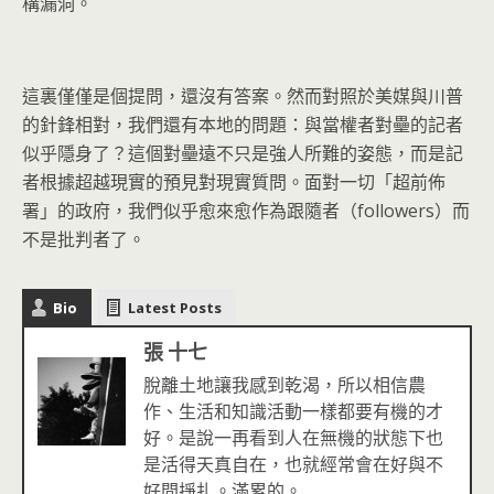
構漏洞。
這裏僅僅是個提問，還沒有答案。
然而對照於美媒與川普
的針鋒相對，我們還有本地的問題：
與當權者對壘的記者
似乎隱身了？
這個對壘遠不只是強人所難的姿態，
而是記
者根據超越現實的預見對現實質問。面對一切「超前佈
署」
的政府，我們似乎愈來愈作為跟隨者（followers）而
不是
批判者了。
Bio
Latest Posts
張 十七
脫離土地讓我感到乾渴，所以相信農
作、生活和知識活動一樣都要有機的才
好。是說一再看到人在無機的狀態下也
是活得天真自在，也就經常會在好與不
好間掙扎。滿累的。