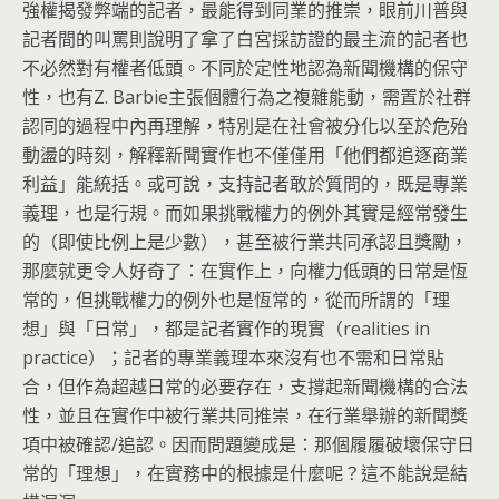
強權揭發弊端的記者，最能得到同業的推崇，
眼前川普與
記者間的叫罵則說明了拿了白宮採訪證的最主流的記者也
不必然對有權者低頭。不同於定性地認為新聞機構的保守
性，也有Z
. Barbie主張個體行為之複雜能動，
需置於社群
認同的過程中內再理解，
特別是在社會被分化以至於危殆
動盪的時刻，
解釋新聞實作也不僅僅用「他們都追逐商業
利益」能統括。或可說，
支持記者敢於質問的，既是專業
義理，也是行規。
而如果挑戰權力的例外其實是經常發生
的（即使比例上是少數），
甚至被行業共同承認且獎勵，
那麼就更令人好奇了：在實作上，
向權力低頭的日常是恆
常的，但挑戰權力的例外也是恆常的，
從而所謂的「理
想」與「日常」，都是記者實作的現實（realities in
practice）；記者的專業義理本來沒有也不需和日常貼
合，
但作為超越日常的必要存在，支撐起新聞機構的合法
性，
並且在實作中被行業共同推崇，在行業舉辦的新聞獎
項中被確認/追
認。因而問題變成是：那個履履破壞保守日
常的「理想」，
在實務中的根據是什麼呢？這不能說是結