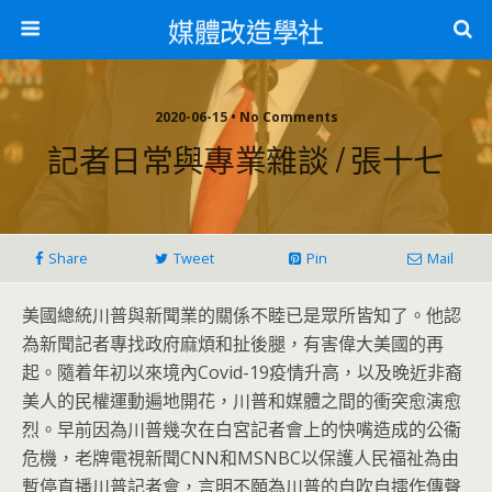
媒體改造學社
2020-06-15 • No Comments
記者日常與專業雜談 / 張十七
Share
Tweet
Pin
Mail
美國總統川普與新聞業的關係不睦已是眾所皆知了。
他認
為新聞記者專找政府麻煩和扯後腿，有害偉大美國的再
起。
隨着年初以來境內Covid-19疫情升高，
以及晚近非裔
美人的民權運動遍地開花，
川普和媒體之間的衝突愈演愈
烈。
早前因為川普幾次在白宮記者會上的快嘴造成的公衞
危機，
老牌電視新聞CNN和MSNBC以保護人民福祉為由
暫停直播川普
記者會，言明不願為川普的自吹自擂作傳聲