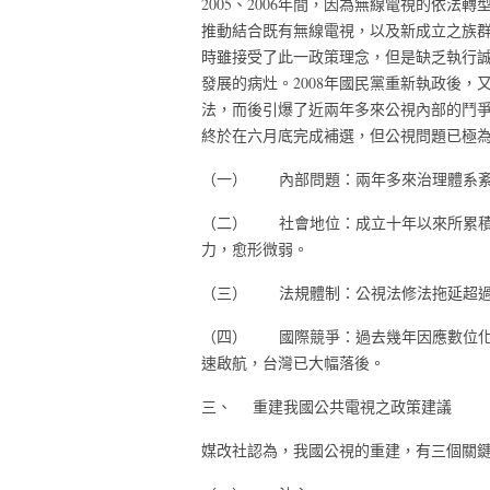
2005、2006年間，因為無線電視的依
推動結合既有無線電視，以及新成立之族
時雖接受了此一政策理念，但是缺乏執行
發展的病灶。2008年國民黨重新執政後
法，而後引爆了近兩年多來公視內部的鬥
終於在六月底完成補選，但公視問題已極
（一） 內部問題：兩年多來治理體系紊
（二） 社會地位：成立十年以來所累積
力，愈形微弱。
（三） 法規體制：公視法修法拖延超過
（四） 國際競爭：過去幾年因應數位化
速啟航，台灣已大幅落後。
三、 重建我國公共電視之政策建議
媒改社認為，我國公視的重建，有三個關