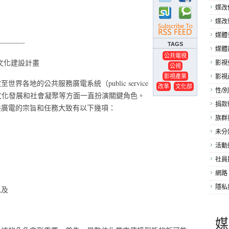
媒改
媒改
媒體
———-
TAGS
媒體
公共電視
文化建設計畫
影視
公視
影視產業
影視
各地的公共服務廣電系統（public service
改革
文化部
性/別
政治、文化發展和社會凝聚等方面一直扮演關鍵角色。
捐款
共廣電的宗旨和任務大致有以下幾項：
族群
未分
活動
社員
網路
隱私
以及
媒