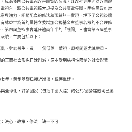
法轉型，成為我國公共電視改善體質的契機。媒改社等民間媒改團體
群電視台，將公共電視擴大規模為公共廣電集團。民進黨政府當
誠意與魄力，相關配套的修法和預算無一實現，埋下了公視後續
，又有林益世為首的黨籍立委增加公視基金會董事名額的不合理修
爭，第四屆董監事會延任逾兩年半的「醜聞」。儘管第五屆董事
為嚴峻，主要包括以下：
亂、弊端叢生、員工士氣低落。華視、原視問題尤其嚴重。
的正面社會形象迅速削減，原本受到結構性限制的社會影響
七年，體制基礎已接近崩壞，亟待重建。
與全球化，許多國家（包括中國大陸）的公共/國營媒體均已迅
鍵：決心、政策、修法，缺一不可。