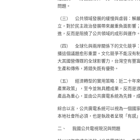
問題。
（三） 公共領域發展的緩慢與虛弱：解
立，對於民主政治發展帶來嚴重負面影響
進，反而是阻撓了公共領域的成形與運作
（四） 全球化與兩岸關係下的文化競爭
播這個議題愈形重要。文化競爭不能沒有
大其國營傳媒的全球影響力，台灣空有豐
生產和傳佈，將錯失既有優勢。
（五） 經濟轉型的實用策略：近二十年
產業政策」，至今並無具體成果，反而是
產品為重心，並由公共廣電系統為先鋒，
綜合以言，公共廣電系統可以視為一個國
本地社會所必須，也是執政者呈現「有感
二、 我國公共電視現況與問題