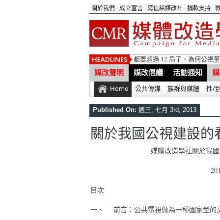
關於我們
成立宣言
寫信給媒改社
捐款支持
都要超過 12 局了，為何公
媒改聲明
媒改倡議
活動通知
媒
Home
公共傳媒
族群與媒體
性/
Published On:
週三, 七月 3rd, 2013
關於我國公視建設的
媒體改造學社關於我國
20
目次
一、 前言：公共電視做為一種國家型的