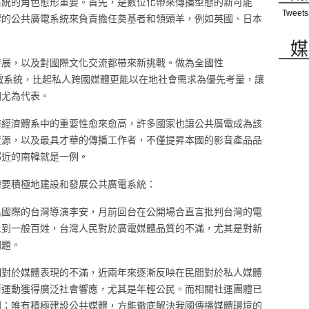
系統的角色愈形重要。首先，是數位化帶來傳播型態的新可能
Tweets
響的公共廣電系統來負責擔任奠基者和領頭羊，例如英國、日本
媒
發展，以及對國際文化交流都帶來新挑戰。做為全國性
公共廣電系統，比起私人跨國媒體更能以在地社會需求為優先考量，讓
國尤為代表。
前經濟體系中的重要性愈來愈高，許多國家也讓公共廣電成為該
資源，以及最具才華的傳播工作者，不僅提昇本國的影音產品品
鄰近的南韓就是一例。
需要積極地建設和發展公共廣電系統：
名國際的台灣導演李安，月前回台在公開場合直言批判台灣的電
人到一般百姓，台灣人民對於廣電媒體品質的不滿，尤其是對新
問題。
期對於媒體表現的不滿，近兩年來逐漸反映在民間對於私人媒體
壟斷運動獲得廣泛社會響應，尤其是年輕公民。而相關社運團體已
利；唯有積極建設公共媒體，方能徹底解決我國傳播媒體環境的