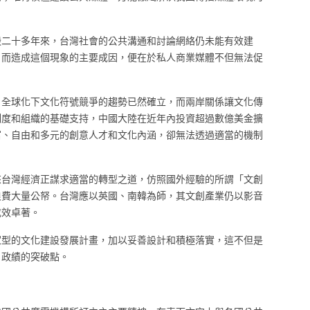
嚴二十多年來，台灣社會的公共溝通和討論網絡仍未能有效建
；而造成這個現象的主要成因，便在於私人商業媒體不但無法促
。
：全球化下文化符號競爭的趨勢已然確立，而兩岸關係讓文化傳
制度和組織的基礎支持，中國大陸在近年內投資超過數億美金擴
富、自由和多元的創意人才和文化內涵，卻無法透過適當的機制
來台灣經濟正謀求適當的轉型之道，仿照國外經驗的所謂「文創
浪費大量公帑。台灣應以英國、南韓為師，其文創產業仍以影音
成效卓著。
家型的文化建設發展計畫，加以妥善設計和積極落實，這不但是
」政績的突破點。