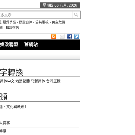
星期四 06 八月, 2026
:
服貿爭議
-
媒體自律
-
公共電視
-
民主危機
聞
-
捐款徵信
媒改聯盟
舊網站
字轉換
简体中文
港澳繁體
马新简体
台灣正體
類
播、文化與政治》
人與事
傳媒