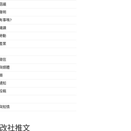
倡議
聲明
有事嗎?
識讀
勞動
產業
徵信
與媒體
類
通知
投稿
與知情
改社推文