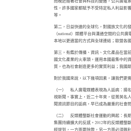
而晚近隨著社會與科技的變遷，公共廣電
性，許多國家都賦予不受特定私人利益影
等。
第二，日益快速的全球化，對國族文化的
（national）媒體平台與溝通空間的
本地以更適當的方式與全球連結；歐盟各
第三，有鑑於傳播、資訊、文化產品在當
國文化產業的火車頭，運用本國最集中的
質，也為社會創造更多的實質利益；我國
對於我國來說，以下幾項因素，讓我們更
（一） 私人廣電媒體表現為人詬病：揚
視新聞。事實上，近二十年來，從菁英名
聞資訊節目的詬病，早已成為嚴重的社會
（二） 反媒體壟斷社會運動的興起：長
集團持續擴大的反感。2012年的反媒體
經提到，一方面要除弊，另一方面必須興