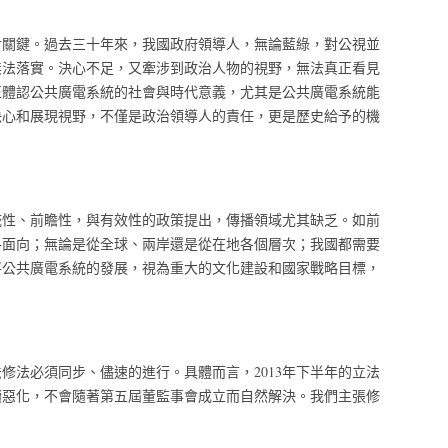
對關鍵。過去三十年來，我國政府領導人，無論藍綠，對公視並
無法落實。決心不足，又牽涉到政治人物的視野，無法真正看見
正體認公共廣電系統的社會與時代意義，尤其是公共廣電系統能
決心和展現視野，不僅是政治領導人的責任，更是歷史給予的機
系統性、前瞻性，與有效性的政策提出，傳播領域尤其缺乏。如前
各面向；無論是從全球、兩岸還是從在地各個層次；我國都需要
將公共廣電系統的發展，視為重大的文化建設和國家戰略目標，
修法必須同步、儘速的進行。具體而言，2013年下半年的立法
續惡化，不會隨著第五屆董監事會成立而自然解決。我們主張修