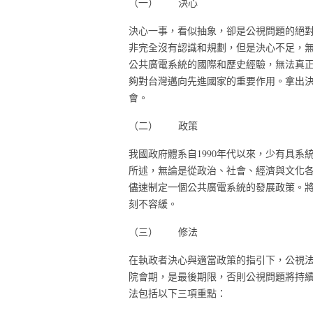
（一） 決心
決心一事，看似抽象，卻是公視問題的絕
非完全沒有認識和規劃，但是決心不足，
公共廣電系統的國際和歷史經驗，無法真
夠對台灣邁向先進國家的重要作用。拿出
會。
（二） 政策
我國政府體系自1990年代以來，少有具
所述，無論是從政治、社會、經濟與文化
儘速制定一個公共廣電系統的發展政策。
刻不容緩。
（三） 修法
在執政者決心與適當政策的指引下，公視法
院會期，是最後期限，否則公視問題將持
法包括以下三項重點：