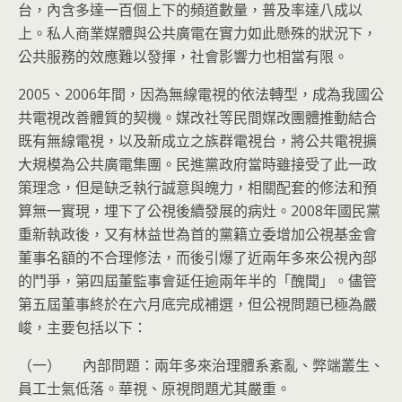
台，內含多達一百個上下的頻道數量，普及率達八成以
上。私人商業媒體與公共廣電在實力如此懸殊的狀況下，
公共服務的效應難以發揮，社會影響力也相當有限。
2005、2006年間，因為無線電視的依法轉型，成為我國公
共電視改善體質的契機。媒改社等民間媒改團體推動結合
既有無線電視，以及新成立之族群電視台，將公共電視擴
大規模為公共廣電集團。民進黨政府當時雖接受了此一政
策理念，但是缺乏執行誠意與魄力，相關配套的修法和預
算無一實現，埋下了公視後續發展的病灶。2008年國民黨
重新執政後，又有林益世為首的黨籍立委增加公視基金會
董事名額的不合理修法，而後引爆了近兩年多來公視內部
的鬥爭，第四屆董監事會延任逾兩年半的「醜聞」。儘管
第五屆董事終於在六月底完成補選，但公視問題已極為嚴
峻，主要包括以下：
（一） 內部問題：兩年多來治理體系紊亂、弊端叢生、
員工士氣低落。華視、原視問題尤其嚴重。