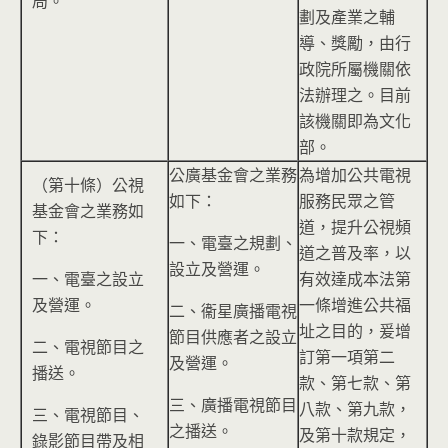
局。
劃及產業之輔
導、獎勵，由行
政院所屬機關依
法辦理之。目前
該機關即為文化
部。
公廣基金會之業務
為增加公共電視
（第十條）公視
如下：
服務民眾之管
基金會之業務如
道，提升公視頻
下：
一、電臺之規劃、
道之普及率，以
設立及營運。
一、電臺之設立
有效達成本法第
及營運。
一條增進公共福
二、衞星廣播電視
址之目的，爰增
節目供應者之設立
二、電視節目之
訂第一項第二
及營運。
播送。
款、第七款、第
三、廣播電視節目
八款、第九款，
三、電視節目、
之播送。
及第十款規定，
錄影節目帶及相