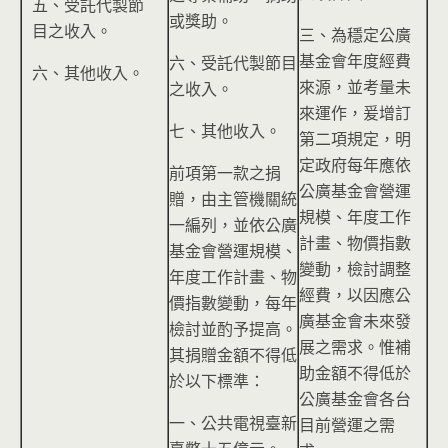
五、受託代製節
或獎助。
目之收入。
三、為穩定公廣
基金會年度經費
六、受託代製節目
六、其他收入。
來源，並考量未
之收入。
來運作，爰增訂
七、其他收入。
第二項規定，明
定政府每年應依
前項第一款之捐
公廣基金會營運
贈，由主管機關統
規模、年度工作
一編列，並依公廣
計畫、物價指數
基金會營運規模、
變動，檢討調整
年度工作計畫、物
經費，以因應公
價指數變動，每年
廣基金會未來發
檢討並酌予提高。
展之需求。惟補
其捐贈金額不得低
助金額不得低於
於以下標準：
公廣基金會各台
一、公共電視臺新
目前營運之需