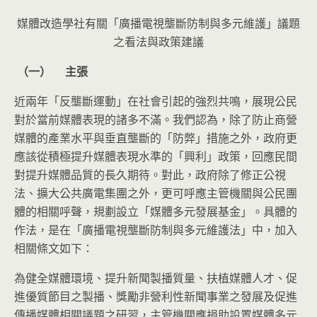
媒體改造學社有關「廣播電視壟斷防制與多元維護」議題
之看法與政策建議
（一）
主張
近兩年「反壟斷運動」在社會引起的強烈共鳴，展現公民
對於當前媒體表現的諸多不滿。我們認為，除了防止商營
媒體的產業水平與垂直壟斷的「防弊」措施之外，政府更
應該從積極提升媒體表現水準的「興利」政策，回應民間
對提升媒體品質的長久期待。對此，政府除了修正公視
法、擴大公共廣電集團之外，更可呼應主管機關與公民團
體的相關呼聲，規劃設立「媒體多元發展基金」。具體的
作法，是在「廣播電視壟斷防制與多元維護法」中，加入
相關條文如下：
為健全媒體環境、提升新聞製播質量、扶植媒體人才、促
進優質節目之製播、獎勵非營利性新聞事業之發展及促進
傳播媒體相關議題之研習，主管機關應捐助設置媒體多元