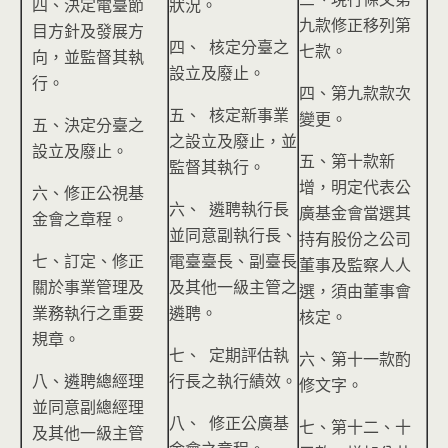
四、決定電臺節
狀況。
九款修正移列第
目方針及發展方
四、 核定分臺之
七款。
向，並監督其執
設立及廢止。
行。
四、第九款款次
五、 核定新事業
變更。
五、決定分臺之
之設立及廢止，並
設立及廢止。
五、第十款新
監督其執行。
增，明定代表公
六、修正公視基
六、 遴聘執行長
廣基金會當選其
金會之章程。
並同意副執行長、
持有股份之公司
七、訂定、修正
電臺臺長、副臺長
董事及監察人人
關於事業管理及
及其他一級主管之
選，須由董事會
業務執行之重要
遴聘。
核定。
規章。
七、 定期評估執
六、第十一款酌
八、遴聘總經理
行長之執行績效。
修文字。
並同意副總經理
八、 修正公廣基
七、第十二、十
及其他一級主管