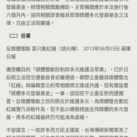
發展基金，辦理相關獎勵補助。主管機關應於本法施行後
六個月內，協同相關部會擬具管理媒體多元發展基金之法
律，交由立法院審議。
（二）投書
反媒體壟斷 莫只劃紅線（胡元輝） 2013年06月03日 蘋果
日報
備受矚目的「媒體壟斷防制與多元維護法草案」，已於日
前經立法院交通委員會初審通過，朝野立委雖就媒體整合
「紅線」與編輯室公約等相關條文達成共識，但有關設置
「媒體多元發展基金」一事，卻因若干立委反對而遭擱
置。反媒體壟斷之目的既在於維護多元，為媒體整合劃定
紅線實乃消極作為，若不能以積極措施支持媒體的多元發
展，再多的紅線最終仍可能淪為虛線。
不容諱言，一如許多西方民主國家，台灣傳統新聞業為了