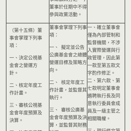
董事於任期中不得
參與政黨活動。
董事會掌理下列事
一、確立董事會
（第十五條）董
項：
僅為內部管制和
事會掌理下列事
監督機關，不涉
項：
一、 擬定並公告
入實際營運與行
公廣基金會之總體
一、決定公視基
政管理，因此第
營運目標及策略方
金會之營運方
一款至第五款文
向。
針。
字酌作修正。
二、第六款、第
二、 核定年度工
二、核定年度工
七款明定董事會
作計畫，並監督其
作計畫。
遴聘執行長及同
執行。
意執行委員會成
三、審核公視基
三、 審核公廣基
員及一級主管之
金會年度預算及
金會年度預算及決
相關職權。
決算。
算，並監督其財務
三、現行條文第