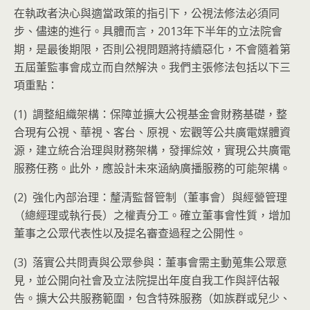
在執政者決心與適當政策的指引下，公視法修法必須同
步、儘速的進行。具體而言，2013年下半年的立法院會
期，是最後期限，否則公視問題將持續惡化，不會隨着第
五屆董監事會成立而自然解決。我們主張修法包括以下三
項重點：
(1) 調整組織架構：保障並擴大公視基金會財務基礎，整
合現有公視、華視、客台、原視、宏觀等公共廣電媒體資
源，建立統合治理與財務架構，發揮綜效，實現公共廣電
服務任務。此外，應設計未來涵納廣播服務的可能架構。
(2) 強化內部治理：釐清監督管制（董事會）與經營管理
（總經理或執行長）之權責分工。確立董事會性質，增加
董事之公眾代表性以及提名審查過程之公開性。
(3) 落實公共問責與公眾參與：董事會需主動蒐集公眾意
見，並公開向社會及立法院提出年度自我工作與評估報
告。擴大公共服務範圍，包含特殊服務（如族群或兒少、