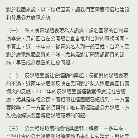
對於我國來說，以下幾項因素，讓我們更需要積極地建設
和發展公共廣電系統：
（一） 私人廣電媒體表現為人詬病：揚名國際的台灣導
演李安，月前回台在公開場合直言批判台灣的電視新聞。
事實上，近二十年來，從菁英名人到一般百姓，台灣人民
對於廣電媒體品質的不滿，尤其是對新聞資訊節目的詬
病，早已成為嚴重的社會問題。
（二） 反媒體壟斷社會運動的興起：長期對於媒體表現
的不滿，近兩年來逐漸反映在民間對於私人媒體集團持續
擴大的反感。2012年的反媒體壟斷運動獲得廣泛社會響
應，尤其是年輕公民。而相關社運團體已經提到，一方面
要除弊，另一方面必須興利；唯有積極建設公共媒體，方
能徹底解決我國傳播媒體環境的問題。
（三） 公共領域發展的緩慢與虛弱：解嚴二十多年來，
台灣社會的公共溝通和討論網絡仍未能有效建立，對於民