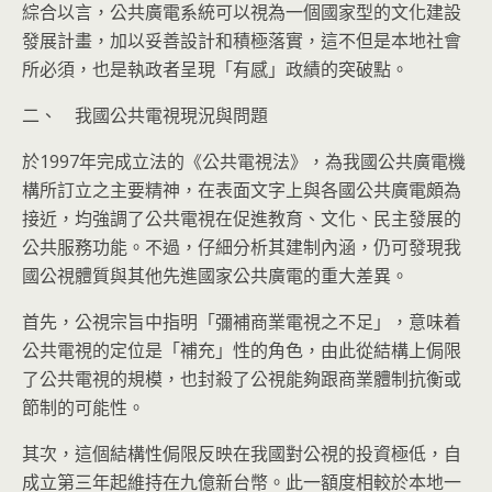
綜合以言，公共廣電系統可以視為一個國家型的文化建設
發展計畫，加以妥善設計和積極落實，這不但是本地社會
所必須，也是執政者呈現「有感」政績的突破點。
二、 我國公共電視現況與問題
於1997年完成立法的《公共電視法》，為我國公共廣電機
構所訂立之主要精神，在表面文字上與各國公共廣電頗為
接近，均強調了公共電視在促進教育、文化、民主發展的
公共服務功能。不過，仔細分析其建制內涵，仍可發現我
國公視體質與其他先進國家公共廣電的重大差異。
首先，公視宗旨中指明「彌補商業電視之不足」，意味着
公共電視的定位是「補充」性的角色，由此從結構上侷限
了公共電視的規模，也封殺了公視能夠跟商業體制抗衡或
節制的可能性。
其次，這個結構性侷限反映在我國對公視的投資極低，自
成立第三年起維持在九億新台幣。此一額度相較於本地一