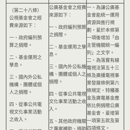
公廣基金會之經費
一、為讓公廣基
（第二十八條）
來源如下：
金會能統一運用
公視基金會之經
資源與進行規
費來源如下：
一、政府編列預算
劃，爰於本條第
之捐贈。
一、政府編列預
一項後增加「由
算之捐贈。
主管機關統一編
二、基金運用之孳
列」之文字。
息。
二、基金運用之
二、為落實有線
孳息。
三、國內外公私機
電視法第五十三
構、團體或個人之
條及廣播電視事
三、國內外公私
捐贈。
業發展條例第六
機構、團體或個
條規定，特種基
人之捐贈。
四、從事公共電視
金及廣電基金應
文化事業活動之收
四、從事公共電
依比例捐贈公廣
入。
視文化事業活動
基金會，爰增第
之收入。
一項第五款及第
五、其他政府機關
四項條文。
之專案補助、捐助