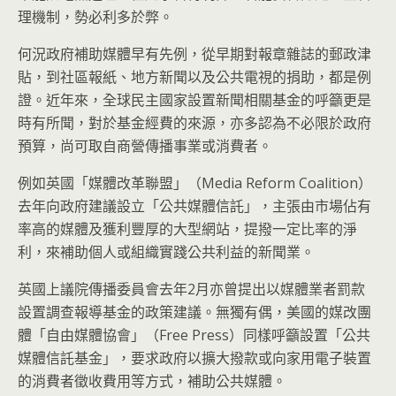
理機制，勢必利多於弊。
何況政府補助媒體早有先例，從早期對報章雜誌的郵政津
貼，到社區報紙、地方新聞以及公共電視的捐助，都是例
證。近年來，全球民主國家設置新聞相關基金的呼籲更是
時有所聞，對於基金經費的來源，亦多認為不必限於政府
預算，尚可取自商營傳播事業或消費者。
例如英國「媒體改革聯盟」（Media Reform Coalition）
去年向政府建議設立「公共媒體信託」，主張由市場佔有
率高的媒體及獲利豐厚的大型網站，提撥一定比率的淨
利，來補助個人或組織實踐公共利益的新聞業。
英國上議院傳播委員會去年2月亦曾提出以媒體業者罰款
設置調查報導基金的政策建議。無獨有偶，美國的媒改團
體「自由媒體協會」（Free Press）同樣呼籲設置「公共
媒體信託基金」，要求政府以擴大撥款或向家用電子裝置
的消費者徵收費用等方式，補助公共媒體。