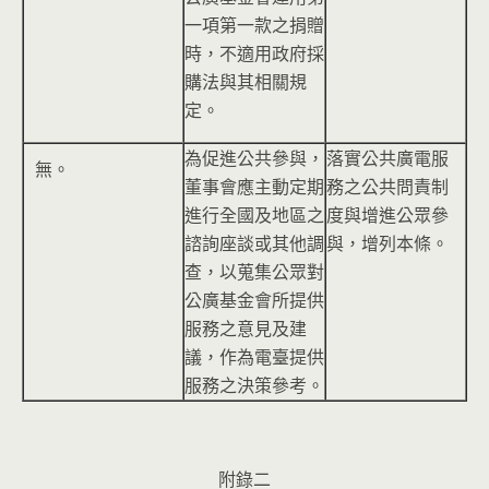
一項第一款之捐贈
時，不適用政府採
購法與其相關規
定。
為促進公共參與，
落實公共廣電服
無。
董事會應主動定期
務之公共問責制
進行全國及地區之
度與增進公眾參
諮詢座談或其他調
與，增列本條。
查，以蒐集公眾對
公廣基金會所提供
服務之意見及建
議，作為電臺提供
服務之決策參考。
附錄二