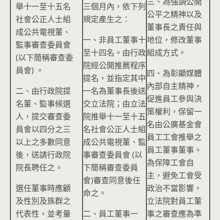
三、為強調公開
舉十一至十五名
三個月內，依下列
公平之精神以及
社會公正人士組
規定產生之：
董事長之責任與
成公共電視董、
一、非員工董事十
地位，修改董事
監事審查委員會
至十四名。由行政
組成方式。
(以下簡稱審查委
院經公開推薦程序
員會) 。
四、為彰顯媒體
提名，並指定其中
內部自主精神，
二、由行政院提
一名為董事長後送
促進員工參與決
名董、監事候選
交立法院；由立法
策權利，保留一
人，提交審查委
院推舉十一至十五
名由公廣基金會
員會以四分之三
名社會公正人士組
員工工會推舉之
以上之多數同意
成公共電視董、監
員工董事董事。
後，送請行政院
事審查委員會 (以
為保障工會自
院長聘任之。
下簡稱審查委員
主，避免工會受
會)審查同意後任
選任董事時應顧
政治不當影響，
命之。
及性別及族群之
立法院對員工董
代表性，並考量
二、員工董事一
事之審查應為準