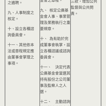
金會之章程。
三款，增加公共
之遴聘。
監督與公共問
九、 核定公廣基
九、人事制度之
責。
金會人事、事業管
核定。
理及業務執行之重
十、設立各種諮
要規章。
詢委員會。
十、 為有助於完
十一、其他依本
成董事會執掌，設
法或章程規定應
立各種諮議或諮詢
由董事會掌理之
委員會。
事項。
十一、 決定代表
公廣基金會當選其
持有股份之公司董
事及監察人之人
選。
十二、 主動諮詢