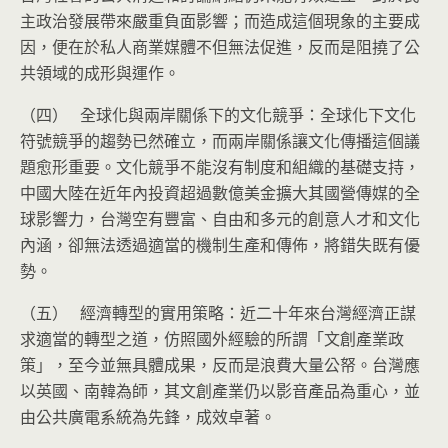
主政治發展帶來嚴重負面影響；而造成這個現象的主要成
因，便在於私人商業媒體不但無法促進，反而是阻撓了公
共領域的成形與運作。
（四） 全球化與兩岸關係下的文化競爭：全球化下文化
符號競爭的趨勢已然確立，而兩岸關係讓文化傳播這個議
題愈形重要。文化競爭不能沒有制度和組織的基礎支持，
中國大陸在近年內投資超過數億美金擴大其國營傳媒的全
球影響力，台灣空有豐富、自由和多元的創意人才和文化
內涵，卻無法透過適當的機制生產和傳佈，將錯失既有優
勢。
（五） 經濟轉型的實用策略：近二十年來台灣經濟正謀
求適當的轉型之道，仿照國外經驗的所謂「文創產業政
策」，至今並無具體成果，反而是浪費大量公帑。台灣應
以英國、南韓為師，其文創產業仍以影音產品為重心，並
由公共廣電系統為先鋒，成效卓著。