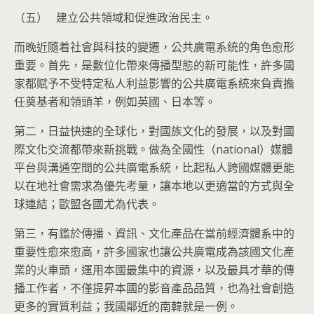
（五） 建立公共領域和促進政治民主。
而晚近隨着社會與科技的變遷，公共廣電系統的角色愈形
重要。首先，是數位化帶來傳播型態的新可能性，許多國
家都賦予不受特定私人利益影響的公共廣電系統來負責擔
任奠基者和領頭羊，例如英國、日本等。
第二，日益快速的全球化，對國族文化的發展，以及對國
際文化交流都帶來新挑戰。做為全國性（national）媒體
平台與溝通空間的公共廣電系統，比起私人跨國媒體更能
以在地社會需求為優先考量，讓本地以更適當的方式與全
球連結；歐盟各國尤為代表。
第三，有鑑於傳播、資訊、文化產品在當前經濟體系中的
重要性愈來愈高，許多國家也讓公共廣電成為該國文化產
業的火車頭，運用本國最集中的資源，以及最具才華的傳
播工作者，不僅提昇本國的影音產品品質，也為社會創造
更多的實質利益；我國鄰近的南韓就是一例。