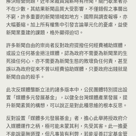
解決經營問題，近年來裁員減薪時有所聞，關門歇業者亦
不在少數，其結果新聞品質大受影響，不僅錯假之事層出
不窮，許多重要的新聞領域如地方、國際與調查報導，亦
大幅萎縮。加上所有權集中引發言論單元化的憂慮，益使
新聞業重建的課題，格外顯得迫切。
許多新聞自由的崇尚者反對政府提撥任何經費補助媒體，
或設立任何基金挹注媒體，認為政府不需要為新聞業的生
死操任何心，亦不需要為新聞生態的敗壞負任何責，甚至
誤以為政府從來不曾以經費協助媒體，只要政府出錢就是
新聞自由的殺手。
此次反媒體壟斷立法的諸多版本中，公民團體特別提出設
置「媒體多元發展基金」，以健全台灣媒體產業發展，提
升新聞素質的構想，可以說正是對此種思維的根本反思。
反對設置「媒體多元發展基金」者，擔心此舉將授政府介
入媒體運作之柄，極可能未蒙其利，先受其害。此一擔憂
不能說毫無道理，但凡事皆有利弊，若能妥善訂定基金管