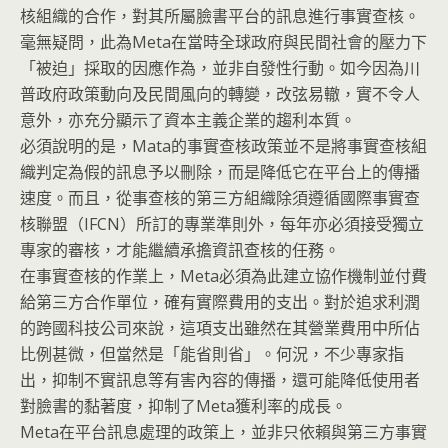
核組織的合作，對其所屬臉書平台的訊息進行事實查核。
毫無疑問，此為Meta在當時全球政府與民間社會的壓力下
「被迫」採取的因應作為，並非自發性行動。如今因為川
普政府政策動向及民間風向的轉變，改弦易轍，實不令人
意外，亦充分顯示了資本主義企業的趨利本質。
必須說明的是，Mata的事實查核政策並不是將事實查核組
織判定為假的訊息予以刪除，而是降低它在平台上的傳播
速度。而且，從事查核的第三方組織除須遵循國際事實查
核聯盟（IFCN）所訂的專業準則外，每年亦必須接受獨立
專家的審核，才能繼續承擔資訊查核的任務。
在事實查核的作業上，Meta必須為此建立協作機制並付費
給第三方合作單位，確有實際費用的支出。對於追求利潤
的跨國科技公司來說，這項支出雖然在其營業費用中所佔
比例甚微，但當然是「能省則省」。何況，不少專家指
出，抑制不實訊息等有害內容的傳播，還可能降低使用者
對臉書的黏著度，抑制了Meta獲利率的成長。
Meta在平台訊息處理的政策上，並非只依賴與第三方事實