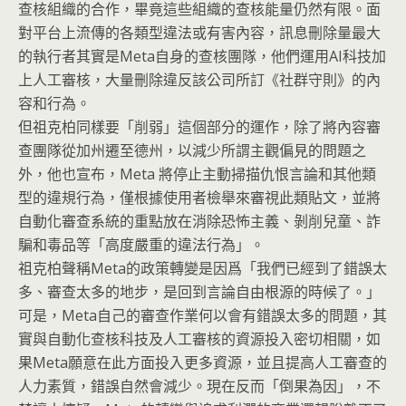
查核組織的合作，畢竟這些組織的查核能量仍然有限。面
對平台上流傳的各類型違法或有害內容，訊息刪除量最大
的執行者其實是Meta自身的查核團隊，他們運用AI科技加
上人工審核，大量刪除違反該公司所訂《社群守則》的內
容和行為。
但祖克柏同樣要「削弱」這個部分的運作，除了將內容審
查團隊從加州遷至德州，以減少所謂主觀偏見的問題之
外，他也宣布，Meta 將停止主動掃描仇恨言論和其他類
型的違規行為，僅根據使用者檢舉來審視此類貼文，並將
自動化審查系統的重點放在消除恐怖主義、剝削兒童、詐
騙和毒品等「高度嚴重的違法行為」。
祖克柏聲稱Meta的政策轉變是因爲「我們已經到了錯誤太
多、審查太多的地步，是回到言論自由根源的時候了。」
可是，Meta自己的審查作業何以會有錯誤太多的問題，其
實與自動化查核科技及人工審核的資源投入密切相關，如
果Meta願意在此方面投入更多資源，並且提高人工審查的
人力素質，錯誤自然會減少。現在反而「倒果為因」，不