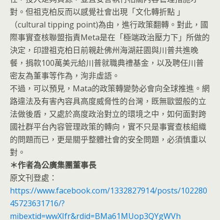
對。但祖克柏反而以感覺社會出現「文化轉折點 」
（cultural tipping point)為由，進行政策翻轉。對此，國
際事實查核聯盟指責Meta是在「極端政治壓力下」所做的
決定，印證祖克柏日前親赴佛州海湖莊園與川普共進晚
餐，捐款100萬美元給川普就職典禮基金，以及聘任川普
密友為董事等作為，洵非虛語。
不過，可以預見，Mata的政策轉變勢必會向全球推進。網
路違法及有害內容具高度威脅性的台灣，既無歐盟般的立
法做後盾，又處於高度政治對立的環境之中，如何面對跨
國社群平台內容管理政策的轉向，實不只是事實查核組織
的問題而已，更是關乎整體社會的安全問題，必須慎重以
對。
＊作者為公廣集團董事長
原文刊登處：
https://www.facebook.com/1332827914/posts/102280
45723631716/?
mibextid=wwXIfr&rdid=BMa61MUop3QYgWVh