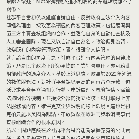
禁讓人懷疑，Meta的轉變與追求利潤的商業邏輯脫離不了
關係。
社群平台當初係以維護言論自由，反對政府立法介入內容
傳播為理由，採取更為積極的內容管理政策，包括展開與
第三方事實查核組織的合作，並強化自身的自動化查核及
人工審查團隊。現在又以言論自由為名，政治偏見為詞，
改變既有的內容管理政策，實在很難令人信服。
就言論自由的角度言之，社群平台進行內容管理的自律政
策，乃是民主政治下所須𠄘擔的企業社會責任，亦可藉此
阻卻政府的過度介入。基於上述思維，歐盟於2022年通過
的數位服務法，對社群平台課以更高的內容審查義務，包
括要求平台建立通知與行動、申訴處理、風險評估、演算
法透明化等機制，並接受外部的獨立稽核，以打擊線上非
法服務或內容，確保更安全與透明的線上環境。這也是祖
克柏只能以美國為起點，不敢貿然在歐洲同步取消與事實
查核組織合作的根本原因。
所以，問題應該在於社群平台是否能夠承擔應有的公共責
任，投入足夠資源，並且妥善執行相關內容管理措施才