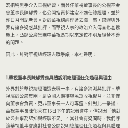
宏指稱黑手介入華視經營，而兼任華視董事長的公視基金
會董事長陳郁秀，也公開指責郭建宏不適任總經理，並於
昨日召開記者會。對於華視總經理遭去職一事，媒體與外
界有諸多疑惑與批評，而華視人事的政治介入傳言也甚囂
塵上，凸顯公廣集團中華視長期以來定位不明及經營不善
的問題。
因此，針對華視總經理去職爭議，本社聲明：
1.華視董事長陳郁秀應具體說明總經理任免過程與理由
外界對於華視總經理遭去職一事，有諸多猜測與批評。華
視屬於公廣集團，肩負國人期待與民眾收視權益，並非僅
向董事會負責、更非董事長一人可專擅。針對此一爭議，
華視董事長陳郁秀在15日下午的記者會中，僅說因「他對
於公共事務認知與經驗不足」。當社會有疑問時，我們呼
籲華視董事會應對社會公開說明總經理任免過程與具體理