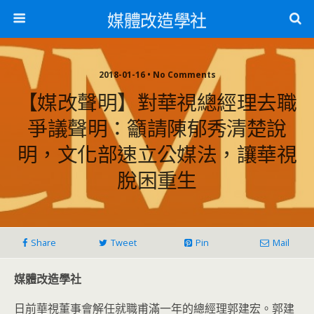
媒體改造學社
2018-01-16 • No Comments
【媒改聲明】對華視總經理去職
爭議聲明：籲請陳郁秀清楚說
明，文化部速立公媒法，讓華視
脫困重生
Share
Tweet
Pin
Mail
媒體改造學社
日前華視董事會解任就職甫滿一年的總經理郭建宏。郭建