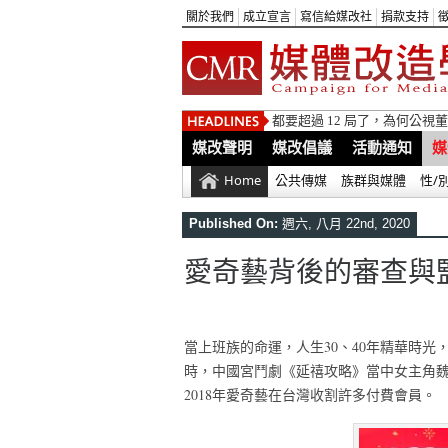
關於我們
成立宣言
寫信給媒改社
捐款支持
都要超過 12 局了，為何公
媒改聲明
媒改倡議
活動通知
媒
Home
公共傳媒
族群與媒體
性/
Published On:
週六, 八月 22nd, 2020
愛奇藝背後的審查與
當上班族的命運，人生30、40年精華時
時，中國宮鬥劇《延禧攻略》當中女主角
2018年愛奇藝在台灣收割許多付費會員。