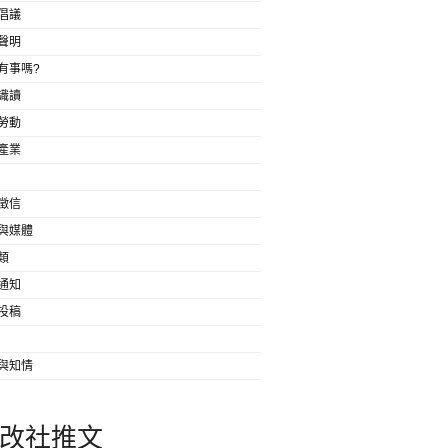
倡議
聲明
有事嗎?
識讀
勞動
產業
徵信
與媒體
類
通知
投稿
與知情
改社推文