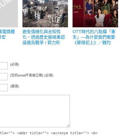
廣電媒體
避免情緒化與去知性
OTT時代的八點檔「重
世宏
化，透過歷史脈絡重認
生」—為什麼我們需要
識俄烏戰爭 / 郭力昕
《華燈初上》／魏玓
(必填)
(您的email不會被公開) (必填)
(選填)
tle=""> <abbr title=""> <acronym title=""> <b>