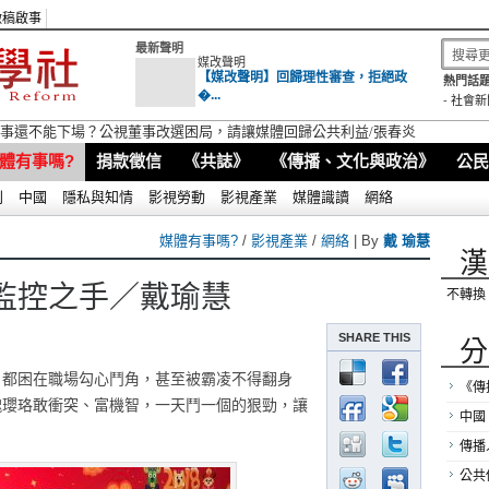
徵稿啟事
最新聲明
媒改聲明
【媒改聲明】回歸理性審查，拒絕政
熱門話題
�...
-
社會新
視董事還不能下場？公視董事改選困局，請讓媒體回歸公共利益/張春炎
體有事嗎?
捐款徵信
《共誌》
《傳播、文化與政治》
公民
別
中國
隱私與知情
影視勞動
影視產業
媒體識讀
網絡
媒體有事嗎?
/
影視產業
/
網絡
| By
戴 瑜慧
漢
監控之手／戴瑜慧
不轉換
SHARE THIS
分
光，都困在職場勾心鬥角，甚至被霸凌不得翻身
《傳
魏瓔珞敢衝突、富機智，一天鬥一個的狠勁，讓
中國
傳播
公共