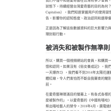
我們不僅不知道愛奇藝在台灣有多少會員
狀態下，持續經營台灣愛奇藝的目的為何？但是在「監
Capitalism），我們知道掌握用戶的
告，影響你的認知態度、政治認同和選舉
正是因為了解這些數據資料的巨大影響力
理封殺行動。
被消失和被製作無準則
所以，購買一個視頻網站的會員，和購買
憶和認同。如果沒有《俗女養成記》，我們
一天爆炸2》，我們看不到2014年太陽
體紅線，令人們害怕而不斷自我審查的閹
前。
在愛奇藝琳瑯滿目的螢幕上，有各式各樣
麼被製作的」。以愛奇藝的《中國有嘻哈》
祭出嘻哈藝人的禁令。2018年4月，廣電