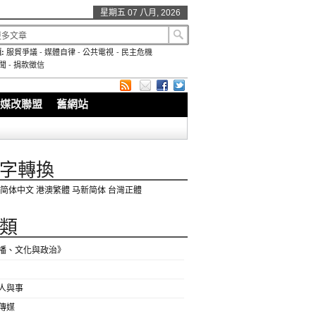
星期五 07 八月, 2026
:
服貿爭議
-
媒體自律
-
公共電視
-
民主危機
聞
-
捐款徵信
媒改聯盟
舊網站
字轉換
简体中文
港澳繁體
马新简体
台灣正體
類
播、文化與政治》
人與事
傳媒