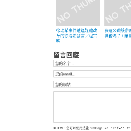
徐瑞希事件遭逢媒體改
參選公職該辭
革的徐瑞希發言／程宗
職務嗎？ / 羅
明
留言回應
XHTML:
您可以使用這些 html tags:
<a href="" ti