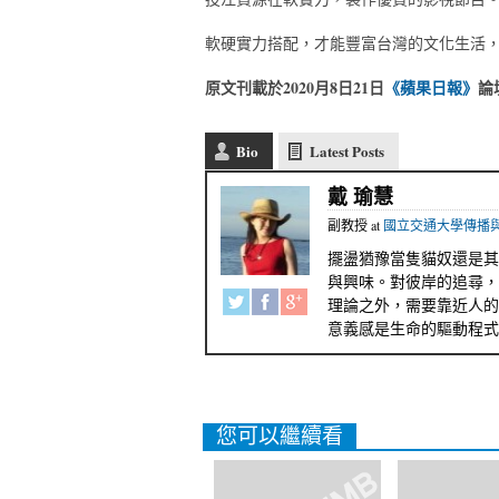
軟硬實力搭配，才能豐富台灣的文化生活
原文刊載於2020
月8
日21日
《蘋果日報》
論
Bio
Latest Posts
戴 瑜慧
副教授
at
國立交通大學傳播
擺盪猶豫當隻貓奴還是其
與興味。對彼岸的追尋，
理論之外，需要靠近人的
意義感是生命的驅動程式
您可以繼續看