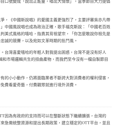
節目口號變成「說出正能量，唱出大情懷」，當季節目大力提倡
中抗爭，《中國新說唱》的愛國主義更強烈了，主要評審吳亦凡帶
。」中國風說唱也成為政治正確，歌手福克斯說：「中國老百姓
批判美式風格的嘻哈，指責其背祖望宗，「你怎麼敢說你祖先是
治忠誠的競賽，以及宛如文革時期的批鬥風。
了。台灣喜愛嘻哈的年輕人對我提出困惑，台灣不是沒有好人
輯和市場邏輯共生的扭曲產物，而我們至今沒有一檔自製節目
於有的小小動作，仍將面臨業者不斷誇大對消費者的權利侵害，
器免費看愛奇藝，付費觀眾就進行境外消費。
TT因為有政府的支持而可以在壟斷狀態下繼續擴張，台灣的
下來急需統整資源和提出長期政策，建立穩定的OTT平台，並且
。