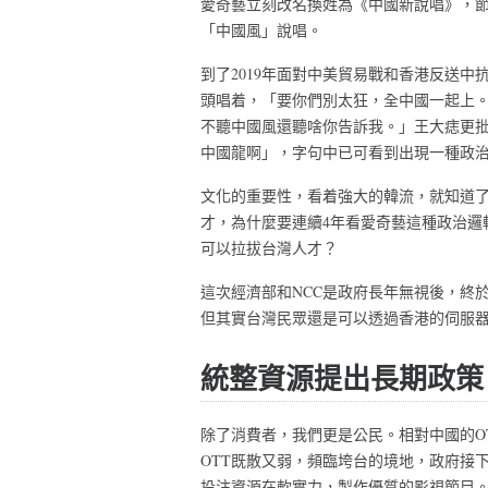
愛奇藝立刻改名換姓為《中國新說唱》，
「中國風」說唱。
到了2019年面對中美貿易戰和香港反送
頭唱着，「要你們別太狂，全中國一起上
不聽中國風還聽啥你告訴我。」王大痣更
中國龍啊」，字句中已可看到出現一種政
文化的重要性，看着強大的韓流，就知道
才，為什麼要連續4年看愛奇藝這種政治邏
可以拉拔台灣人才？
這次經濟部和NCC是政府長年無視後，終
但其實台灣民眾還是可以透過香港的伺服
統整資源提出長期政策
除了消費者，我們更是公民。相對中國的O
OTT既散又弱，頻臨垮台的境地，政府接
投注資源在軟實力，製作優質的影視節目