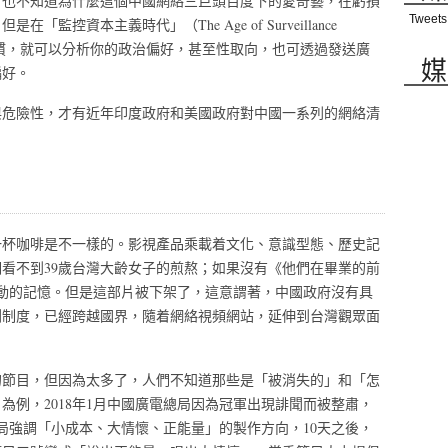
，也不知道為什麼這個中國網絡三巨頭百度下的愛奇藝，在虧損
Tweets
控資本主義時代」（The Age of Surveillance
使用習慣，就可以分析你的政治偏好，甚至性取向，也可透過發送廣
媒
偏好。
與危險性，才有近年印度政府和美國政府對中國一系列的網絡清
一杯咖啡是不一樣的。影視產品乘載着文化、意識型態、歷史記
看不到39歲台灣大齡女子的煎熬；如果沒有《他們在畢業的前
花運動的記憶。但是這部片被下架了，這意謂著，中國政府沒有具
割制度，已經跨越國界，隨着網絡視頻網站，延伸到台灣觀眾面
的節目，但因為太多了，人們不知道那些是「被消失的」和「怎
為例，2018年1月中國廣電總局因為冠軍出現誹聞而被整肅，
總局強調「小成本、大情懷、正能量」的製作方向，10天之後，