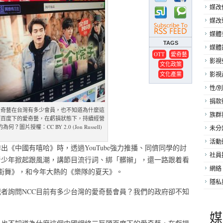
媒改
媒改
媒體
TAGS
媒體
OTT
愛奇藝
影視
文化政策
文化產業
影視
性/別
捐款
愛奇藝在台灣有多少會員，也不知道為什麼這
族群
頭百度下的愛奇藝，在虧損狀態下，持續經營
圖片授權：CC BY 2.0 (Jon Russell)
未分
活動
出《中國有嘻哈》時，透過YouTube強力推播、同儕同學的討
社員
青少年掀起跟風潮，講節目流行詞、綁「髒辮」，還一路跟着看
網絡
是街舞》，和今年大熱的《樂隊的夏天》。
隱私
者詢問NCC目前有多少台灣的愛奇藝會員？我們的政府卻不知
媒