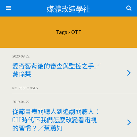
媒體改造學社
Tags › OTT
2020-08-22
愛奇藝背後的審查與監控之手／
戴瑜慧
NO RESPONSES
2019-04-22
從節目表閱聽人到追劇閱聽人：
OTT時代下我們怎麼改變看電視
的習慣？／蔡蕙如